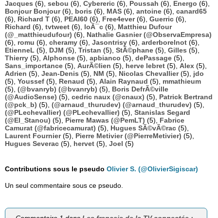
Jacques
(6),
sebou
(6),
Cybereric
(6),
Poussah
(6),
Energo
(6),
Bonjour Bonjour
(6),
boris
(6),
MAS
(6),
antoine
(6),
canard65
(6),
Richard T
(6),
PEAI60
(6),
Free4ever
(6),
Guerric
(6),
Richard
(6),
tvtweet
(6),
loÃ¯c
(6),
Matthieu Dufour
(@_matthieudufour)
(6),
Nathalie Gasnier (@ObservaEmpresa)
(6),
romu
(6),
cheramy
(6),
Jasontrisy
(6),
arderborelnot
(6),
EtienneL
(5),
DJM
(5),
Tristan
(5),
StÃ©phane
(5),
Gilles
(5),
Thierry
(5),
Alphonse
(5),
apbianco
(5),
dePassage
(5),
Sans_importance
(5),
AurÃ©lien
(5),
herve lebret
(5),
Alex
(5),
Adrien
(5),
Jean-Denis
(5),
NM
(5),
Nicolas Chevallier
(5),
jdo
(5),
Youssef
(5),
Renaud
(5),
Alain Raynaud
(5),
mmathieum
(5),
(@bvanryb) (@bvanryb)
(5),
Boris DefrÃ©ville
(@AudioSense)
(5),
cedric naux (@cnaux)
(5),
Patrick Bertrand
(@pck_b)
(5),
(@arnaud_thurudev) (@arnaud_thurudev)
(5),
(@PLechevallier) (@PLechevallier)
(5),
Stanislas Segard
(@El_Stanou)
(5),
Pierre Mawas (@PemLT)
(5),
Fabrice
Camurat (@fabricecamurat)
(5),
Hugues SÃ©vÃ©rac
(5),
Laurent Fournier
(5),
Pierre Metivier (@PierreMetivier)
(5),
Hugues Severac
(5),
hervet
(5),
Joel
(5)
Contributions sous le pseudo
Olivier S. (@OlivierSigiscar)
Un seul commentaire sous ce pseudo.