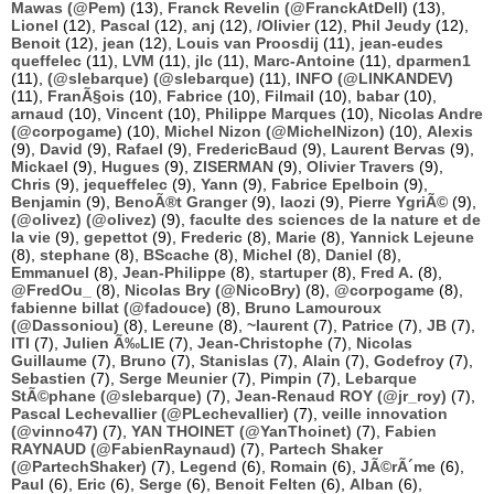
Mawas (@Pem)
(13),
Franck Revelin (@FranckAtDell)
(13),
Lionel
(12),
Pascal
(12),
anj
(12),
/Olivier
(12),
Phil Jeudy
(12),
Benoit
(12),
jean
(12),
Louis van Proosdij
(11),
jean-eudes
queffelec
(11),
LVM
(11),
jlc
(11),
Marc-Antoine
(11),
dparmen1
(11),
(@slebarque) (@slebarque)
(11),
INFO (@LINKANDEV)
(11),
FranÃ§ois
(10),
Fabrice
(10),
Filmail
(10),
babar
(10),
arnaud
(10),
Vincent
(10),
Philippe Marques
(10),
Nicolas Andre
(@corpogame)
(10),
Michel Nizon (@MichelNizon)
(10),
Alexis
(9),
David
(9),
Rafael
(9),
FredericBaud
(9),
Laurent Bervas
(9),
Mickael
(9),
Hugues
(9),
ZISERMAN
(9),
Olivier Travers
(9),
Chris
(9),
jequeffelec
(9),
Yann
(9),
Fabrice Epelboin
(9),
Benjamin
(9),
BenoÃ®t Granger
(9),
laozi
(9),
Pierre YgriÃ©
(9),
(@olivez) (@olivez)
(9),
faculte des sciences de la nature et de
la vie
(9),
gepettot
(9),
Frederic
(8),
Marie
(8),
Yannick Lejeune
(8),
stephane
(8),
BScache
(8),
Michel
(8),
Daniel
(8),
Emmanuel
(8),
Jean-Philippe
(8),
startuper
(8),
Fred A.
(8),
@FredOu_
(8),
Nicolas Bry (@NicoBry)
(8),
@corpogame
(8),
fabienne billat (@fadouce)
(8),
Bruno Lamouroux
(@Dassoniou)
(8),
Lereune
(8),
~laurent
(7),
Patrice
(7),
JB
(7),
ITI
(7),
Julien Ã‰LIE
(7),
Jean-Christophe
(7),
Nicolas
Guillaume
(7),
Bruno
(7),
Stanislas
(7),
Alain
(7),
Godefroy
(7),
Sebastien
(7),
Serge Meunier
(7),
Pimpin
(7),
Lebarque
StÃ©phane (@slebarque)
(7),
Jean-Renaud ROY (@jr_roy)
(7),
Pascal Lechevallier (@PLechevallier)
(7),
veille innovation
(@vinno47)
(7),
YAN THOINET (@YanThoinet)
(7),
Fabien
RAYNAUD (@FabienRaynaud)
(7),
Partech Shaker
(@PartechShaker)
(7),
Legend
(6),
Romain
(6),
JÃ©rÃ´me
(6),
Paul
(6),
Eric
(6),
Serge
(6),
Benoit Felten
(6),
Alban
(6),