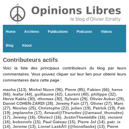
Home
Archives
Publications
Podcasts
Videos
Blog
About
Contributeurs actifs
Voici la liste des principaux contributeurs du blog par leurs
commentaires. Vous pouvez cliquer sur leur lien pour obtenir leurs
commentaires dans cette page :
macha
(113),
Michel Nizon
(96),
Pierre
(85),
Fabien
(66),
herve
(66),
leafar
(44),
guillaume
(42),
Laurent
(40),
philippe
(32),
Herve Kabla
(30),
rthomas
(30),
Sylvain
(29),
Olivier Auber
(29),
Daniel COHEN-ZARDI
(28),
Jeremy Fain
(27),
Olivier
(27),
Marc
(27),
Nicolas
(25),
Christophe
(22),
julien
(19),
Patrick
(19),
Fab
(19),
jmplanche
(17),
Arnaud@Thurudev (@arnaud_thurudev)
(17),
Jeremy
(16),
OlivierJ
(16),
JustinThemiddle
(16),
vicnent
(16),
bobonofx
(15),
Paul Gateau
(15),
Pierre Jol
(14),
patr_ix
(14),
Jerome
(13),
Lionel LaskÃ© (@lionellaske)
(13),
Pierre