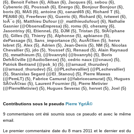
(6),
Benoit Felten
(6),
Alban
(6),
Jacques
(6),
sebou
(6),
Cybereric
(6),
Poussah
(6),
Energo
(6),
Bonjour Bonjour
(6),
boris
(6),
MAS
(6),
antoine
(6),
canard65
(6),
Richard T
(6),
PEAI60
(6),
Free4ever
(6),
Guerric
(6),
Richard
(6),
tvtweet
(6),
loÃ¯c
(6),
Matthieu Dufour (@_matthieudufour)
(6),
Nathalie
Gasnier (@ObservaEmpresa)
(6),
romu
(6),
cheramy
(6),
Jasontrisy
(6),
EtienneL
(5),
DJM
(5),
Tristan
(5),
StÃ©phane
(5),
Gilles
(5),
Thierry
(5),
Alphonse
(5),
apbianco
(5),
dePassage
(5),
Sans_importance
(5),
AurÃ©lien
(5),
herve
lebret
(5),
Alex
(5),
Adrien
(5),
Jean-Denis
(5),
NM
(5),
Nicolas
Chevallier
(5),
jdo
(5),
Youssef
(5),
Renaud
(5),
Alain Raynaud
(5),
mmathieum
(5),
(@bvanryb) (@bvanryb)
(5),
Boris
DefrÃ©ville (@AudioSense)
(5),
cedric naux (@cnaux)
(5),
Patrick Bertrand (@pck_b)
(5),
(@arnaud_thurudev)
(@arnaud_thurudev)
(5),
(@PLechevallier) (@PLechevallier)
(5),
Stanislas Segard (@El_Stanou)
(5),
Pierre Mawas
(@PemLT)
(5),
Fabrice Camurat (@fabricecamurat)
(5),
Hugues
SÃ©vÃ©rac
(5),
Laurent Fournier
(5),
Pierre Metivier
(@PierreMetivier)
(5),
Hugues Severac
(5),
hervet
(5),
Joel
(5)
Contributions sous le pseudo
Pierre YgriÃ©
9 commentaires ont été soumis sous ce pseudo et avec le même
email.
Le premier commentaire date du 8 mars 2011 et le dernier est du