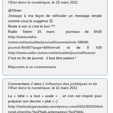
l’Etat dans le numérique
, le 15 mars 2011
@Olivier
J’essaye à ma façon de véhiculer un message simple
comme vous le suggérez 😉
Reste à voir si c’est le bon ??
Radio Totem 15 mars : journaux de 6h30
http://www.radio-
totem.net/actualite/journal/lozere/article-38948-
journal-6h30/?page=&filtre=all
et de 8 h30
http://www.radio-totem.net/actualite/journal/lozere/
C’est en fin de journal…il faut être patient !
Répondre à ce commentaire
Commentaire 2 dans
L’influence des politiques et de
l’Etat dans le numérique
, le 11 mars 2011
La « bête » a tout « avalé » …et s’en est inspiré pour
préparer son dernier « plat »;-)
http://websdugevaudan.wordpress.com/2011/03/10/thd-
rural-cherche-%c2%ab-amenageur-%c2%bb-