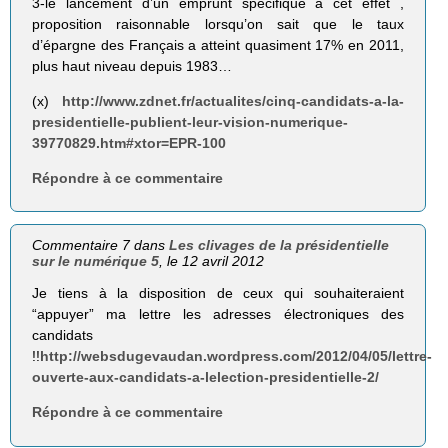
3-le lancement d’un emprunt spécifique à cet effet ,
proposition raisonnable lorsqu’on sait que le taux
d’épargne des Français a atteint quasiment 17% en 2011,
plus haut niveau depuis 1983…
(x)
http://www.zdnet.fr/actualites/cinq-candidats-a-la-
presidentielle-publient-leur-vision-numerique-
39770829.htm#xtor=EPR-100
Répondre à ce commentaire
Commentaire 7 dans
Les clivages de la présidentielle
sur le numérique 5
, le 12 avril 2012
Je tiens à la disposition de ceux qui souhaiteraient
“appuyer” ma lettre les adresses électroniques des
candidats
!!
http://websdugevaudan.wordpress.com/2012/04/05/lettre-
ouverte-aux-candidats-a-lelection-presidentielle-2/
Répondre à ce commentaire