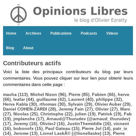
Home
Archives
Publications
Podcasts
Videos
Blog
About
Contributeurs actifs
Voici la liste des principaux contributeurs du blog par leurs
commentaires. Vous pouvez cliquer sur leur lien pour obtenir leurs
commentaires dans cette page :
macha
(113),
Michel Nizon
(96),
Pierre
(85),
Fabien
(66),
herve
(66),
leafar
(44),
guillaume
(42),
Laurent
(40),
philippe
(32),
Herve Kabla
(30),
rthomas
(30),
Sylvain
(29),
Olivier Auber
(29),
Daniel COHEN-ZARDI
(28),
Jeremy Fain
(27),
Olivier
(27),
Marc
(27),
Nicolas
(25),
Christophe
(22),
julien
(19),
Patrick
(19),
Fab
(19),
jmplanche
(17),
Arnaud@Thurudev (@arnaud_thurudev)
(17),
Jeremy
(16),
OlivierJ
(16),
JustinThemiddle
(16),
vicnent
(16),
bobonofx
(15),
Paul Gateau
(15),
Pierre Jol
(14),
patr_ix
(14),
Jerome
(13),
Lionel LaskÃ© (@lionellaske)
(13),
Pierre