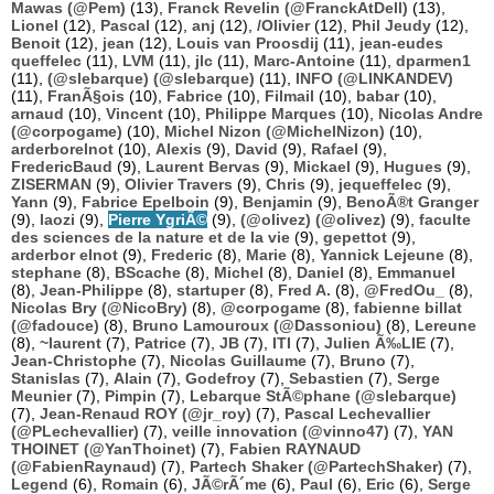
Mawas (@Pem)
(13),
Franck Revelin (@FranckAtDell)
(13),
Lionel
(12),
Pascal
(12),
anj
(12),
/Olivier
(12),
Phil Jeudy
(12),
Benoit
(12),
jean
(12),
Louis van Proosdij
(11),
jean-eudes
queffelec
(11),
LVM
(11),
jlc
(11),
Marc-Antoine
(11),
dparmen1
(11),
(@slebarque) (@slebarque)
(11),
INFO (@LINKANDEV)
(11),
FranÃ§ois
(10),
Fabrice
(10),
Filmail
(10),
babar
(10),
arnaud
(10),
Vincent
(10),
Philippe Marques
(10),
Nicolas Andre
(@corpogame)
(10),
Michel Nizon (@MichelNizon)
(10),
arderborelnot
(10),
Alexis
(9),
David
(9),
Rafael
(9),
FredericBaud
(9),
Laurent Bervas
(9),
Mickael
(9),
Hugues
(9),
ZISERMAN
(9),
Olivier Travers
(9),
Chris
(9),
jequeffelec
(9),
Yann
(9),
Fabrice Epelboin
(9),
Benjamin
(9),
BenoÃ®t Granger
(9),
laozi
(9),
Pierre YgriÃ©
(9),
(@olivez) (@olivez)
(9),
faculte
des sciences de la nature et de la vie
(9),
gepettot
(9),
arderbor elnot
(9),
Frederic
(8),
Marie
(8),
Yannick Lejeune
(8),
stephane
(8),
BScache
(8),
Michel
(8),
Daniel
(8),
Emmanuel
(8),
Jean-Philippe
(8),
startuper
(8),
Fred A.
(8),
@FredOu_
(8),
Nicolas Bry (@NicoBry)
(8),
@corpogame
(8),
fabienne billat
(@fadouce)
(8),
Bruno Lamouroux (@Dassoniou)
(8),
Lereune
(8),
~laurent
(7),
Patrice
(7),
JB
(7),
ITI
(7),
Julien Ã‰LIE
(7),
Jean-Christophe
(7),
Nicolas Guillaume
(7),
Bruno
(7),
Stanislas
(7),
Alain
(7),
Godefroy
(7),
Sebastien
(7),
Serge
Meunier
(7),
Pimpin
(7),
Lebarque StÃ©phane (@slebarque)
(7),
Jean-Renaud ROY (@jr_roy)
(7),
Pascal Lechevallier
(@PLechevallier)
(7),
veille innovation (@vinno47)
(7),
YAN
THOINET (@YanThoinet)
(7),
Fabien RAYNAUD
(@FabienRaynaud)
(7),
Partech Shaker (@PartechShaker)
(7),
Legend
(6),
Romain
(6),
JÃ©rÃ´me
(6),
Paul
(6),
Eric
(6),
Serge