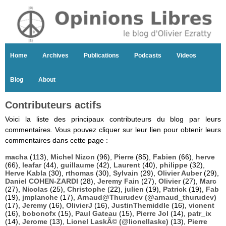
Home
Archives
Publications
Podcasts
Videos
Blog
About
Contributeurs actifs
Voici la liste des principaux contributeurs du blog par leurs
commentaires. Vous pouvez cliquer sur leur lien pour obtenir leurs
commentaires dans cette page :
macha
(113),
Michel Nizon
(96),
Pierre
(85),
Fabien
(66),
herve
(66),
leafar
(44),
guillaume
(42),
Laurent
(40),
philippe
(32),
Herve Kabla
(30),
rthomas
(30),
Sylvain
(29),
Olivier Auber
(29),
Daniel COHEN-ZARDI
(28),
Jeremy Fain
(27),
Olivier
(27),
Marc
(27),
Nicolas
(25),
Christophe
(22),
julien
(19),
Patrick
(19),
Fab
(19),
jmplanche
(17),
Arnaud@Thurudev (@arnaud_thurudev)
(17),
Jeremy
(16),
OlivierJ
(16),
JustinThemiddle
(16),
vicnent
(16),
bobonofx
(15),
Paul Gateau
(15),
Pierre Jol
(14),
patr_ix
(14),
Jerome
(13),
Lionel LaskÃ© (@lionellaske)
(13),
Pierre