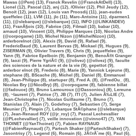
Mawas (@Pem)
(13),
Franck Revelin (@FranckAtDell)
(13),
Lionel
(12),
Pascal
(12),
anj
(12),
/Olivier
(12),
Phil Jeudy
(12),
Benoit
(12),
jean
(12),
Louis van Proosdij
(11),
jean-eudes
queffelec
(11),
LVM
(11),
jlc
(11),
Marc-Antoine
(11),
dparmen1
(11),
(@slebarque) (@slebarque)
(11),
INFO (@LINKANDEV)
(11),
FranÃ§ois
(10),
Fabrice
(10),
Filmail
(10),
babar
(10),
arnaud
(10),
Vincent
(10),
Philippe Marques
(10),
Nicolas Andre
(@corpogame)
(10),
Michel Nizon (@MichelNizon)
(10),
arderborelnot
(10),
Alexis
(9),
David
(9),
Rafael
(9),
FredericBaud
(9),
Laurent Bervas
(9),
Mickael
(9),
Hugues
(9),
ZISERMAN
(9),
Olivier Travers
(9),
Chris
(9),
jequeffelec
(9),
Yann
(9),
Fabrice Epelboin
(9),
Benjamin
(9),
BenoÃ®t Granger
(9),
laozi
(9),
Pierre YgriÃ©
(9),
(@olivez) (@olivez)
(9),
faculte
des sciences de la nature et de la vie
(9),
gepettot
(9),
arderbor elnot
(9),
Frederic
(8),
Marie
(8),
Yannick Lejeune
(8),
stephane
(8),
BScache
(8),
Michel
(8),
Daniel
(8),
Emmanuel
(8),
Jean-Philippe
(8),
startuper
(8),
Fred A.
(8),
@FredOu_
(8),
Nicolas Bry (@NicoBry)
(8),
@corpogame
(8),
fabienne billat
(@fadouce)
(8),
Bruno Lamouroux (@Dassoniou)
(8),
Lereune
(8),
~laurent
(7),
Patrice
(7),
JB
(7),
ITI
(7),
Julien Ã‰LIE
(7),
Jean-Christophe
(7),
Nicolas Guillaume
(7),
Bruno
(7),
Stanislas
(7),
Alain
(7),
Godefroy
(7),
Sebastien
(7),
Serge
Meunier
(7),
Pimpin
(7),
Lebarque StÃ©phane (@slebarque)
(7),
Jean-Renaud ROY (@jr_roy)
(7),
Pascal Lechevallier
(@PLechevallier)
(7),
veille innovation (@vinno47)
(7),
YAN
THOINET (@YanThoinet)
(7),
Fabien RAYNAUD
(@FabienRaynaud)
(7),
Partech Shaker (@PartechShaker)
(7),
Jasontrisy
(7),
Legend
(6),
Romain
(6),
JÃ©rÃ´me
(6),
Paul
(6),