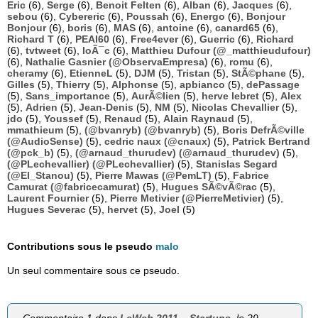
Eric
(6),
Serge
(6),
Benoit Felten
(6),
Alban
(6),
Jacques
(6),
sebou
(6),
Cybereric
(6),
Poussah
(6),
Energo
(6),
Bonjour
Bonjour
(6),
boris
(6),
MAS
(6),
antoine
(6),
canard65
(6),
Richard T
(6),
PEAI60
(6),
Free4ever
(6),
Guerric
(6),
Richard
(6),
tvtweet
(6),
loÃ¯c
(6),
Matthieu Dufour (@_matthieudufour)
(6),
Nathalie Gasnier (@ObservaEmpresa)
(6),
romu
(6),
cheramy
(6),
EtienneL
(5),
DJM
(5),
Tristan
(5),
StÃ©phane
(5),
Gilles
(5),
Thierry
(5),
Alphonse
(5),
apbianco
(5),
dePassage
(5),
Sans_importance
(5),
AurÃ©lien
(5),
herve lebret
(5),
Alex
(5),
Adrien
(5),
Jean-Denis
(5),
NM
(5),
Nicolas Chevallier
(5),
jdo
(5),
Youssef
(5),
Renaud
(5),
Alain Raynaud
(5),
mmathieum
(5),
(@bvanryb) (@bvanryb)
(5),
Boris DefrÃ©ville
(@AudioSense)
(5),
cedric naux (@cnaux)
(5),
Patrick Bertrand
(@pck_b)
(5),
(@arnaud_thurudev) (@arnaud_thurudev)
(5),
(@PLechevallier) (@PLechevallier)
(5),
Stanislas Segard
(@El_Stanou)
(5),
Pierre Mawas (@PemLT)
(5),
Fabrice
Camurat (@fabricecamurat)
(5),
Hugues SÃ©vÃ©rac
(5),
Laurent Fournier
(5),
Pierre Metivier (@PierreMetivier)
(5),
Hugues Severac
(5),
hervet
(5),
Joel
(5)
Contributions sous le pseudo
malo
Un seul commentaire sous ce pseudo.