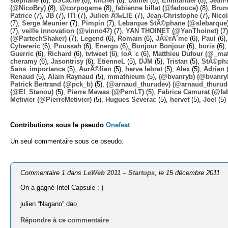
stephane
(8),
BScache
(8),
Michel
(8),
Daniel
(8),
Emmanuel
(8),
Jean-
(@NicoBry)
(8),
@corpogame
(8),
fabienne billat (@fadouce)
(8),
Brun
Patrice
(7),
JB
(7),
ITI
(7),
Julien Ã‰LIE
(7),
Jean-Christophe
(7),
Nico
(7),
Serge Meunier
(7),
Pimpin
(7),
Lebarque StÃ©phane (@slebarque
(7),
veille innovation (@vinno47)
(7),
YAN THOINET (@YanThoinet)
(7
(@PartechShaker)
(7),
Legend
(6),
Romain
(6),
JÃ©rÃ´me
(6),
Paul
(6)
Cybereric
(6),
Poussah
(6),
Energo
(6),
Bonjour Bonjour
(6),
boris
(6)
Guerric
(6),
Richard
(6),
tvtweet
(6),
loÃ¯c
(6),
Matthieu Dufour (@_mat
cheramy
(6),
Jasontrisy
(6),
EtienneL
(5),
DJM
(5),
Tristan
(5),
StÃ©ph
Sans_importance
(5),
AurÃ©lien
(5),
herve lebret
(5),
Alex
(5),
Adrien
(
Renaud
(5),
Alain Raynaud
(5),
mmathieum
(5),
(@bvanryb) (@bvanry
Patrick Bertrand (@pck_b)
(5),
(@arnaud_thurudev) (@arnaud_thurud
(@El_Stanou)
(5),
Pierre Mawas (@PemLT)
(5),
Fabrice Camurat (@fa
Metivier (@PierreMetivier)
(5),
Hugues Severac
(5),
hervet
(5),
Joel
(5)
Contributions sous le pseudo
Onefeat
Un seul commentaire sous ce pseudo.
Commentaire 1 dans
LeWeb 2011 – Startups
, le 15 décembre 2011
On a gagné Intel Capsule ; )
julien “Nagano” dao
Répondre à ce commentaire