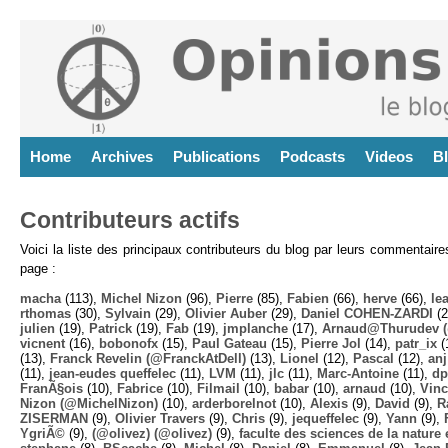
Home
Archives
Publications
Podcasts
Videos
B
Contributeurs actifs
Voici la liste des principaux contributeurs du blog par leurs commentair
page :
macha
(113),
Michel Nizon
(96),
Pierre
(85),
Fabien
(66),
herve
(66),
lea
rthomas
(30),
Sylvain
(29),
Olivier Auber
(29),
Daniel COHEN-ZARDI
(2
julien
(19),
Patrick
(19),
Fab
(19),
jmplanche
(17),
Arnaud@Thurudev (
vicnent
(16),
bobonofx
(15),
Paul Gateau
(15),
Pierre Jol
(14),
patr_ix
(
(13),
Franck Revelin (@FranckAtDell)
(13),
Lionel
(12),
Pascal
(12),
anj
(11),
jean-eudes queffelec
(11),
LVM
(11),
jlc
(11),
Marc-Antoine
(11),
dp
FranÃ§ois
(10),
Fabrice
(10),
Filmail
(10),
babar
(10),
arnaud
(10),
Vinc
Nizon (@MichelNizon)
(10),
arderborelnot
(10),
Alexis
(9),
David
(9),
R
ZISERMAN
(9),
Olivier Travers
(9),
Chris
(9),
jequeffelec
(9),
Yann
(9),
YgriÃ©
(9),
(@olivez) (@olivez)
(9),
faculte des sciences de la nature e