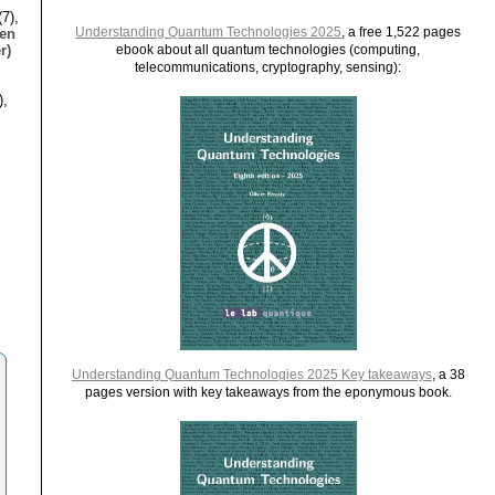
7),
Understanding Quantum Technologies 2025
, a free 1,522 pages
ien
r)
ebook about all quantum technologies (computing,
telecommunications, cryptography, sensing):
),
Understanding Quantum Technologies 2025 Key takeaways
, a 38
pages version with key takeaways from the eponymous book.