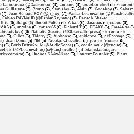
Philippe
(8),
startuper
(8),
Fred A.
(8),
@FredOu_
(8),
Nicolas Bry
o Lamouroux (@Dassoniou)
(8),
Lereune
(8),
arderbor elnot
(8),
~laurent
(
las Guillaume
(7),
Bruno
(7),
Stanislas
(7),
Alain
(7),
Godefroy
(7),
Sebast
)
(7),
Jean-Renaud ROY (@jr_roy)
(7),
Pascal Lechevallier (@PLechevallie
),
Fabien RAYNAUD (@FabienRaynaud)
(7),
Partech Shaker
,
Eric
(6),
Serge
(6),
Benoit Felten
(6),
Alban
(6),
Jacques
(6),
sebou
(6),
,
MAS
(6),
antoine
(6),
canard65
(6),
Richard T
(6),
PEAI60
(6),
Free4ever
(6
thieudufour)
(6),
Nathalie Gasnier (@ObservaEmpresa)
(6),
romu
(6),
ane
(5),
Gilles
(5),
Thierry
(5),
Alphonse
(5),
apbianco
(5),
dePassage
(5),
5),
Jean-Denis
(5),
NM
(5),
Nicolas Chevallier
(5),
jdo
(5),
Youssef
(5),
b)
(5),
Boris DefrÃ©ville (@AudioSense)
(5),
cedric naux (@cnaux)
(5),
ev)
(5),
(@PLechevallier) (@PLechevallier)
(5),
Stanislas Segard
bricecamurat)
(5),
Hugues SÃ©vÃ©rac
(5),
Laurent Fournier
(5),
Pierre