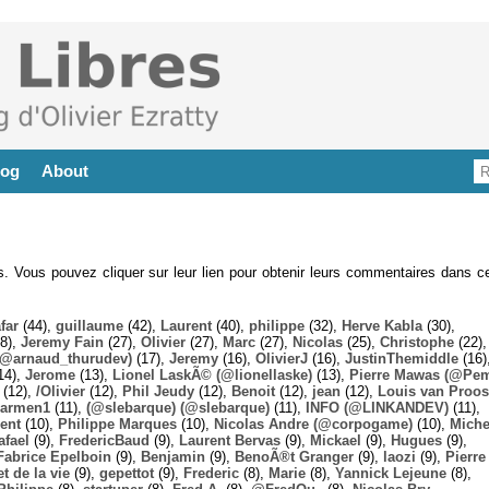
log
About
es. Vous pouvez cliquer sur leur lien pour obtenir leurs commentaires dans ce
far
(44),
guillaume
(42),
Laurent
(40),
philippe
(32),
Herve Kabla
(30),
8),
Jeremy Fain
(27),
Olivier
(27),
Marc
(27),
Nicolas
(25),
Christophe
(22),
@arnaud_thurudev)
(17),
Jeremy
(16),
OlivierJ
(16),
JustinThemiddle
(16)
14),
Jerome
(13),
Lionel LaskÃ© (@lionellaske)
(13),
Pierre Mawas (@Pe
(12),
/Olivier
(12),
Phil Jeudy
(12),
Benoit
(12),
jean
(12),
Louis van Proos
armen1
(11),
(@slebarque) (@slebarque)
(11),
INFO (@LINKANDEV)
(11),
ent
(10),
Philippe Marques
(10),
Nicolas Andre (@corpogame)
(10),
Miche
afael
(9),
FredericBaud
(9),
Laurent Bervas
(9),
Mickael
(9),
Hugues
(9),
Fabrice Epelboin
(9),
Benjamin
(9),
BenoÃ®t Granger
(9),
laozi
(9),
Pierre
t de la vie
(9),
gepettot
(9),
Frederic
(8),
Marie
(8),
Yannick Lejeune
(8),