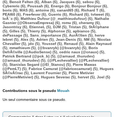
(6),
Benoit Felten
(6),
Alban
(6),
Jacques
(6),
sebou
(6),
Cybereric
(6),
Poussah
(6),
Energo
(6),
Bonjour Bonjour
(6),
boris
(6),
MAS
(6),
antoine
(6),
canard65
(6),
Richard T
(6),
PEAI60
(6),
Free4ever
(6),
Guerric
(6),
Richard
(6),
tvtweet
(6),
loÃ¯c
(6),
Matthieu Dufour (@_matthieudufour)
(6),
Nathalie
Gasnier (@ObservaEmpresa)
(6),
romu
(6),
cheramy
(6),
Jasontrisy
(6),
EtienneL
(5),
DJM
(5),
Tristan
(5),
StÃ©phane
(5),
Gilles
(5),
Thierry
(5),
Alphonse
(5),
apbianco
(5),
dePassage
(5),
Sans_importance
(5),
AurÃ©lien
(5),
herve
lebret
(5),
Alex
(5),
Adrien
(5),
Jean-Denis
(5),
NM
(5),
Nicolas
Chevallier
(5),
jdo
(5),
Youssef
(5),
Renaud
(5),
Alain Raynaud
(5),
mmathieum
(5),
(@bvanryb) (@bvanryb)
(5),
Boris
DefrÃ©ville (@AudioSense)
(5),
cedric naux (@cnaux)
(5),
Patrick Bertrand (@pck_b)
(5),
(@arnaud_thurudev)
(@arnaud_thurudev)
(5),
(@PLechevallier) (@PLechevallier)
(5),
Stanislas Segard (@El_Stanou)
(5),
Pierre Mawas
(@PemLT)
(5),
Fabrice Camurat (@fabricecamurat)
(5),
Hugues
SÃ©vÃ©rac
(5),
Laurent Fournier
(5),
Pierre Metivier
(@PierreMetivier)
(5),
Hugues Severac
(5),
hervet
(5),
Joel
(5)
Contributions sous le pseudo
Mouah
Un seul commentaire sous ce pseudo.