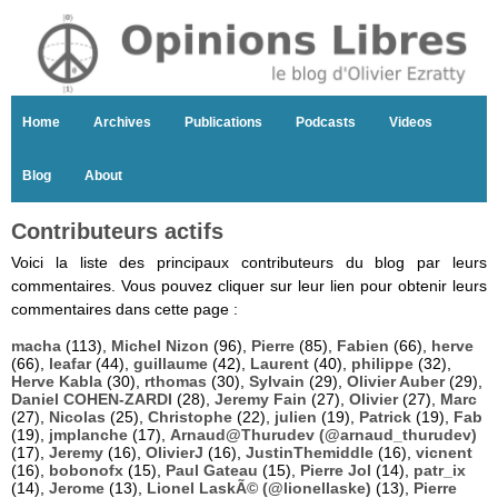
Home
Archives
Publications
Podcasts
Videos
Blog
About
Contributeurs actifs
Voici la liste des principaux contributeurs du blog par leurs
commentaires. Vous pouvez cliquer sur leur lien pour obtenir leurs
commentaires dans cette page :
macha
(113),
Michel Nizon
(96),
Pierre
(85),
Fabien
(66),
herve
(66),
leafar
(44),
guillaume
(42),
Laurent
(40),
philippe
(32),
Herve Kabla
(30),
rthomas
(30),
Sylvain
(29),
Olivier Auber
(29),
Daniel COHEN-ZARDI
(28),
Jeremy Fain
(27),
Olivier
(27),
Marc
(27),
Nicolas
(25),
Christophe
(22),
julien
(19),
Patrick
(19),
Fab
(19),
jmplanche
(17),
Arnaud@Thurudev (@arnaud_thurudev)
(17),
Jeremy
(16),
OlivierJ
(16),
JustinThemiddle
(16),
vicnent
(16),
bobonofx
(15),
Paul Gateau
(15),
Pierre Jol
(14),
patr_ix
(14),
Jerome
(13),
Lionel LaskÃ© (@lionellaske)
(13),
Pierre