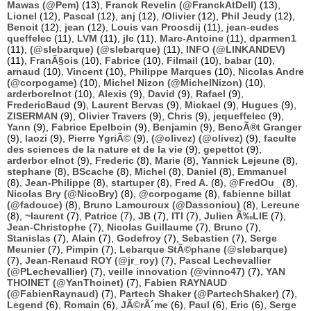
Mawas (@Pem)
(13),
Franck Revelin (@FranckAtDell)
(13),
Lionel
(12),
Pascal
(12),
anj
(12),
/Olivier
(12),
Phil Jeudy
(12),
Benoit
(12),
jean
(12),
Louis van Proosdij
(11),
jean-eudes
queffelec
(11),
LVM
(11),
jlc
(11),
Marc-Antoine
(11),
dparmen1
(11),
(@slebarque) (@slebarque)
(11),
INFO (@LINKANDEV)
(11),
FranÃ§ois
(10),
Fabrice
(10),
Filmail
(10),
babar
(10),
arnaud
(10),
Vincent
(10),
Philippe Marques
(10),
Nicolas Andre
(@corpogame)
(10),
Michel Nizon (@MichelNizon)
(10),
arderborelnot
(10),
Alexis
(9),
David
(9),
Rafael
(9),
FredericBaud
(9),
Laurent Bervas
(9),
Mickael
(9),
Hugues
(9),
ZISERMAN
(9),
Olivier Travers
(9),
Chris
(9),
jequeffelec
(9),
Yann
(9),
Fabrice Epelboin
(9),
Benjamin
(9),
BenoÃ®t Granger
(9),
laozi
(9),
Pierre YgriÃ©
(9),
(@olivez) (@olivez)
(9),
faculte
des sciences de la nature et de la vie
(9),
gepettot
(9),
arderbor elnot
(9),
Frederic
(8),
Marie
(8),
Yannick Lejeune
(8),
stephane
(8),
BScache
(8),
Michel
(8),
Daniel
(8),
Emmanuel
(8),
Jean-Philippe
(8),
startuper
(8),
Fred A.
(8),
@FredOu_
(8),
Nicolas Bry (@NicoBry)
(8),
@corpogame
(8),
fabienne billat
(@fadouce)
(8),
Bruno Lamouroux (@Dassoniou)
(8),
Lereune
(8),
~laurent
(7),
Patrice
(7),
JB
(7),
ITI
(7),
Julien Ã‰LIE
(7),
Jean-Christophe
(7),
Nicolas Guillaume
(7),
Bruno
(7),
Stanislas
(7),
Alain
(7),
Godefroy
(7),
Sebastien
(7),
Serge
Meunier
(7),
Pimpin
(7),
Lebarque StÃ©phane (@slebarque)
(7),
Jean-Renaud ROY (@jr_roy)
(7),
Pascal Lechevallier
(@PLechevallier)
(7),
veille innovation (@vinno47)
(7),
YAN
THOINET (@YanThoinet)
(7),
Fabien RAYNAUD
(@FabienRaynaud)
(7),
Partech Shaker (@PartechShaker)
(7),
Legend
(6),
Romain
(6),
JÃ©rÃ´me
(6),
Paul
(6),
Eric
(6),
Serge