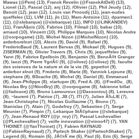
Mawas (@Pem)
(13),
Franck Revelin (@FranckAtDell)
(13),
Lionel
(12),
Pascal
(12),
anj
(12),
/Olivier
(12),
Phil Jeudy
(12),
Benoit
(12),
jean
(12),
Louis van Proosdij
(11),
jean-eudes
queffelec
(11),
LVM
(11),
jlc
(11),
Marc-Antoine
(11),
dparmen1
(11),
(@slebarque) (@slebarque)
(11),
INFO (@LINKANDEV)
(11),
FranÃ§ois
(10),
Fabrice
(10),
Filmail
(10),
babar
(10),
arnaud
(10),
Vincent
(10),
Philippe Marques
(10),
Nicolas Andre
(@corpogame)
(10),
Michel Nizon (@MichelNizon)
(10),
arderborelnot
(10),
Alexis
(9),
David
(9),
Rafael
(9),
FredericBaud
(9),
Laurent Bervas
(9),
Mickael
(9),
Hugues
(9),
ZISERMAN
(9),
Olivier Travers
(9),
Chris
(9),
jequeffelec
(9),
Yann
(9),
Fabrice Epelboin
(9),
Benjamin
(9),
BenoÃ®t Granger
(9),
laozi
(9),
Pierre YgriÃ©
(9),
(@olivez) (@olivez)
(9),
faculte
des sciences de la nature et de la vie
(9),
gepettot
(9),
arderbor elnot
(9),
Frederic
(8),
Marie
(8),
Yannick Lejeune
(8),
stephane
(8),
BScache
(8),
Michel
(8),
Daniel
(8),
Emmanuel
(8),
Jean-Philippe
(8),
startuper
(8),
Fred A.
(8),
@FredOu_
(8),
Nicolas Bry (@NicoBry)
(8),
@corpogame
(8),
fabienne billat
(@fadouce)
(8),
Bruno Lamouroux (@Dassoniou)
(8),
Lereune
(8),
~laurent
(7),
Patrice
(7),
JB
(7),
ITI
(7),
Julien Ã‰LIE
(7),
Jean-Christophe
(7),
Nicolas Guillaume
(7),
Bruno
(7),
Stanislas
(7),
Alain
(7),
Godefroy
(7),
Sebastien
(7),
Serge
Meunier
(7),
Pimpin
(7),
Lebarque StÃ©phane (@slebarque)
(7),
Jean-Renaud ROY (@jr_roy)
(7),
Pascal Lechevallier
(@PLechevallier)
(7),
veille innovation (@vinno47)
(7),
YAN
THOINET (@YanThoinet)
(7),
Fabien RAYNAUD
(@FabienRaynaud)
(7),
Partech Shaker (@PartechShaker)
(7),
Legend
(6),
Romain
(6),
JÃ©rÃ´me
(6),
Paul
(6),
Eric
(6),
Serge