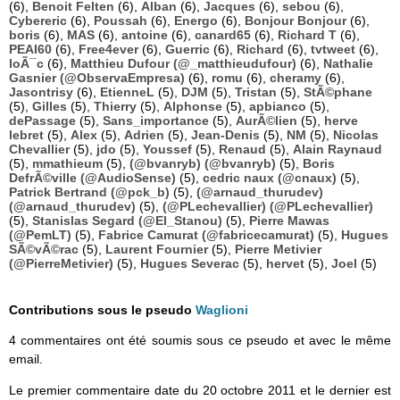
(6),
Benoit Felten
(6),
Alban
(6),
Jacques
(6),
sebou
(6),
Cybereric
(6),
Poussah
(6),
Energo
(6),
Bonjour Bonjour
(6),
boris
(6),
MAS
(6),
antoine
(6),
canard65
(6),
Richard T
(6),
PEAI60
(6),
Free4ever
(6),
Guerric
(6),
Richard
(6),
tvtweet
(6),
loÃ¯c
(6),
Matthieu Dufour (@_matthieudufour)
(6),
Nathalie
Gasnier (@ObservaEmpresa)
(6),
romu
(6),
cheramy
(6),
Jasontrisy
(6),
EtienneL
(5),
DJM
(5),
Tristan
(5),
StÃ©phane
(5),
Gilles
(5),
Thierry
(5),
Alphonse
(5),
apbianco
(5),
dePassage
(5),
Sans_importance
(5),
AurÃ©lien
(5),
herve
lebret
(5),
Alex
(5),
Adrien
(5),
Jean-Denis
(5),
NM
(5),
Nicolas
Chevallier
(5),
jdo
(5),
Youssef
(5),
Renaud
(5),
Alain Raynaud
(5),
mmathieum
(5),
(@bvanryb) (@bvanryb)
(5),
Boris
DefrÃ©ville (@AudioSense)
(5),
cedric naux (@cnaux)
(5),
Patrick Bertrand (@pck_b)
(5),
(@arnaud_thurudev)
(@arnaud_thurudev)
(5),
(@PLechevallier) (@PLechevallier)
(5),
Stanislas Segard (@El_Stanou)
(5),
Pierre Mawas
(@PemLT)
(5),
Fabrice Camurat (@fabricecamurat)
(5),
Hugues
SÃ©vÃ©rac
(5),
Laurent Fournier
(5),
Pierre Metivier
(@PierreMetivier)
(5),
Hugues Severac
(5),
hervet
(5),
Joel
(5)
Contributions sous le pseudo
Waglioni
4 commentaires ont été soumis sous ce pseudo et avec le même
email.
Le premier commentaire date du 20 octobre 2011 et le dernier est