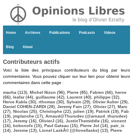
Home
Archives
Publications
Podcasts
Videos
Blog
About
Contributeurs actifs
Voici la liste des principaux contributeurs du blog par leurs
commentaires. Vous pouvez cliquer sur leur lien pour obtenir leurs
commentaires dans cette page :
macha
(113),
Michel Nizon
(96),
Pierre
(85),
Fabien
(66),
herve
(66),
leafar
(44),
guillaume
(42),
Laurent
(40),
philippe
(32),
Herve Kabla
(30),
rthomas
(30),
Sylvain
(29),
Olivier Auber
(29),
Daniel COHEN-ZARDI
(28),
Jeremy Fain
(27),
Olivier
(27),
Marc
(27),
Nicolas
(25),
Christophe
(22),
julien
(19),
Patrick
(19),
Fab
(19),
jmplanche
(17),
Arnaud@Thurudev (@arnaud_thurudev)
(17),
Jeremy
(16),
OlivierJ
(16),
JustinThemiddle
(16),
vicnent
(16),
bobonofx
(15),
Paul Gateau
(15),
Pierre Jol
(14),
patr_ix
(14),
Jerome
(13),
Lionel LaskÃ© (@lionellaske)
(13),
Pierre