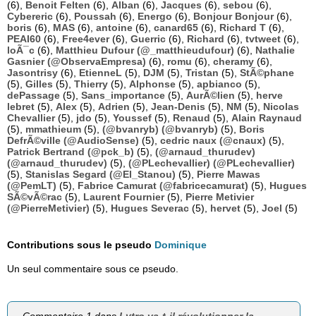
(6),
Benoit Felten
(6),
Alban
(6),
Jacques
(6),
sebou
(6),
Cybereric
(6),
Poussah
(6),
Energo
(6),
Bonjour Bonjour
(6),
boris
(6),
MAS
(6),
antoine
(6),
canard65
(6),
Richard T
(6),
PEAI60
(6),
Free4ever
(6),
Guerric
(6),
Richard
(6),
tvtweet
(6),
loÃ¯c
(6),
Matthieu Dufour (@_matthieudufour)
(6),
Nathalie
Gasnier (@ObservaEmpresa)
(6),
romu
(6),
cheramy
(6),
Jasontrisy
(6),
EtienneL
(5),
DJM
(5),
Tristan
(5),
StÃ©phane
(5),
Gilles
(5),
Thierry
(5),
Alphonse
(5),
apbianco
(5),
dePassage
(5),
Sans_importance
(5),
AurÃ©lien
(5),
herve
lebret
(5),
Alex
(5),
Adrien
(5),
Jean-Denis
(5),
NM
(5),
Nicolas
Chevallier
(5),
jdo
(5),
Youssef
(5),
Renaud
(5),
Alain Raynaud
(5),
mmathieum
(5),
(@bvanryb) (@bvanryb)
(5),
Boris
DefrÃ©ville (@AudioSense)
(5),
cedric naux (@cnaux)
(5),
Patrick Bertrand (@pck_b)
(5),
(@arnaud_thurudev)
(@arnaud_thurudev)
(5),
(@PLechevallier) (@PLechevallier)
(5),
Stanislas Segard (@El_Stanou)
(5),
Pierre Mawas
(@PemLT)
(5),
Fabrice Camurat (@fabricecamurat)
(5),
Hugues
SÃ©vÃ©rac
(5),
Laurent Fournier
(5),
Pierre Metivier
(@PierreMetivier)
(5),
Hugues Severac
(5),
hervet
(5),
Joel
(5)
Contributions sous le pseudo
Dominique
Un seul commentaire sous ce pseudo.