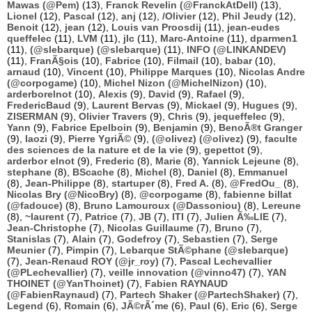
Mawas (@Pem)
(13),
Franck Revelin (@FranckAtDell)
(13),
Lionel
(12),
Pascal
(12),
anj
(12),
/Olivier
(12),
Phil Jeudy
(12),
Benoit
(12),
jean
(12),
Louis van Proosdij
(11),
jean-eudes
queffelec
(11),
LVM
(11),
jlc
(11),
Marc-Antoine
(11),
dparmen1
(11),
(@slebarque) (@slebarque)
(11),
INFO (@LINKANDEV)
(11),
FranÃ§ois
(10),
Fabrice
(10),
Filmail
(10),
babar
(10),
arnaud
(10),
Vincent
(10),
Philippe Marques
(10),
Nicolas Andre
(@corpogame)
(10),
Michel Nizon (@MichelNizon)
(10),
arderborelnot
(10),
Alexis
(9),
David
(9),
Rafael
(9),
FredericBaud
(9),
Laurent Bervas
(9),
Mickael
(9),
Hugues
(9),
ZISERMAN
(9),
Olivier Travers
(9),
Chris
(9),
jequeffelec
(9),
Yann
(9),
Fabrice Epelboin
(9),
Benjamin
(9),
BenoÃ®t Granger
(9),
laozi
(9),
Pierre YgriÃ©
(9),
(@olivez) (@olivez)
(9),
faculte
des sciences de la nature et de la vie
(9),
gepettot
(9),
arderbor elnot
(9),
Frederic
(8),
Marie
(8),
Yannick Lejeune
(8),
stephane
(8),
BScache
(8),
Michel
(8),
Daniel
(8),
Emmanuel
(8),
Jean-Philippe
(8),
startuper
(8),
Fred A.
(8),
@FredOu_
(8),
Nicolas Bry (@NicoBry)
(8),
@corpogame
(8),
fabienne billat
(@fadouce)
(8),
Bruno Lamouroux (@Dassoniou)
(8),
Lereune
(8),
~laurent
(7),
Patrice
(7),
JB
(7),
ITI
(7),
Julien Ã‰LIE
(7),
Jean-Christophe
(7),
Nicolas Guillaume
(7),
Bruno
(7),
Stanislas
(7),
Alain
(7),
Godefroy
(7),
Sebastien
(7),
Serge
Meunier
(7),
Pimpin
(7),
Lebarque StÃ©phane (@slebarque)
(7),
Jean-Renaud ROY (@jr_roy)
(7),
Pascal Lechevallier
(@PLechevallier)
(7),
veille innovation (@vinno47)
(7),
YAN
THOINET (@YanThoinet)
(7),
Fabien RAYNAUD
(@FabienRaynaud)
(7),
Partech Shaker (@PartechShaker)
(7),
Legend
(6),
Romain
(6),
JÃ©rÃ´me
(6),
Paul
(6),
Eric
(6),
Serge