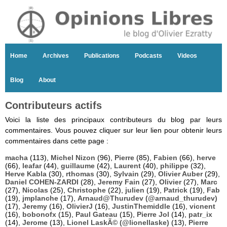
Home
Archives
Publications
Podcasts
Videos
Blog
About
Contributeurs actifs
Voici la liste des principaux contributeurs du blog par leurs
commentaires. Vous pouvez cliquer sur leur lien pour obtenir leurs
commentaires dans cette page :
macha
(113),
Michel Nizon
(96),
Pierre
(85),
Fabien
(66),
herve
(66),
leafar
(44),
guillaume
(42),
Laurent
(40),
philippe
(32),
Herve Kabla
(30),
rthomas
(30),
Sylvain
(29),
Olivier Auber
(29),
Daniel COHEN-ZARDI
(28),
Jeremy Fain
(27),
Olivier
(27),
Marc
(27),
Nicolas
(25),
Christophe
(22),
julien
(19),
Patrick
(19),
Fab
(19),
jmplanche
(17),
Arnaud@Thurudev (@arnaud_thurudev)
(17),
Jeremy
(16),
OlivierJ
(16),
JustinThemiddle
(16),
vicnent
(16),
bobonofx
(15),
Paul Gateau
(15),
Pierre Jol
(14),
patr_ix
(14),
Jerome
(13),
Lionel LaskÃ© (@lionellaske)
(13),
Pierre