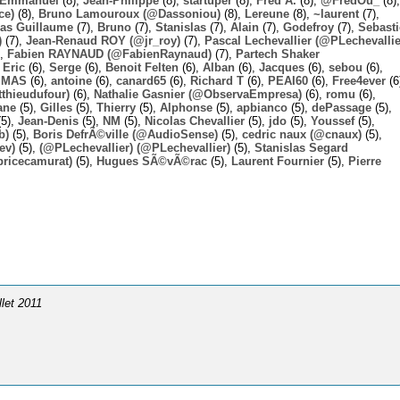
Emmanuel
(8),
Jean-Philippe
(8),
startuper
(8),
Fred A.
(8),
@FredOu_
(8),
ce)
(8),
Bruno Lamouroux (@Dassoniou)
(8),
Lereune
(8),
~laurent
(7),
las Guillaume
(7),
Bruno
(7),
Stanislas
(7),
Alain
(7),
Godefroy
(7),
Sebast
)
(7),
Jean-Renaud ROY (@jr_roy)
(7),
Pascal Lechevallier (@PLechevallie
),
Fabien RAYNAUD (@FabienRaynaud)
(7),
Partech Shaker
,
Eric
(6),
Serge
(6),
Benoit Felten
(6),
Alban
(6),
Jacques
(6),
sebou
(6),
,
MAS
(6),
antoine
(6),
canard65
(6),
Richard T
(6),
PEAI60
(6),
Free4ever
(6
thieudufour)
(6),
Nathalie Gasnier (@ObservaEmpresa)
(6),
romu
(6),
ane
(5),
Gilles
(5),
Thierry
(5),
Alphonse
(5),
apbianco
(5),
dePassage
(5),
5),
Jean-Denis
(5),
NM
(5),
Nicolas Chevallier
(5),
jdo
(5),
Youssef
(5),
b)
(5),
Boris DefrÃ©ville (@AudioSense)
(5),
cedric naux (@cnaux)
(5),
ev)
(5),
(@PLechevallier) (@PLechevallier)
(5),
Stanislas Segard
bricecamurat)
(5),
Hugues SÃ©vÃ©rac
(5),
Laurent Fournier
(5),
Pierre
illet 2011