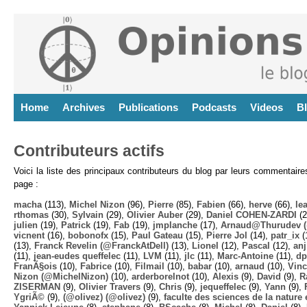
Home
Archives
Publications
Podcasts
Videos
B
Contributeurs actifs
Voici la liste des principaux contributeurs du blog par leurs commentair
page :
macha
(113),
Michel Nizon
(96),
Pierre
(85),
Fabien
(66),
herve
(66),
lea
rthomas
(30),
Sylvain
(29),
Olivier Auber
(29),
Daniel COHEN-ZARDI
(2
julien
(19),
Patrick
(19),
Fab
(19),
jmplanche
(17),
Arnaud@Thurudev (
vicnent
(16),
bobonofx
(15),
Paul Gateau
(15),
Pierre Jol
(14),
patr_ix
(
(13),
Franck Revelin (@FranckAtDell)
(13),
Lionel
(12),
Pascal
(12),
anj
(11),
jean-eudes queffelec
(11),
LVM
(11),
jlc
(11),
Marc-Antoine
(11),
dp
FranÃ§ois
(10),
Fabrice
(10),
Filmail
(10),
babar
(10),
arnaud
(10),
Vinc
Nizon (@MichelNizon)
(10),
arderborelnot
(10),
Alexis
(9),
David
(9),
R
ZISERMAN
(9),
Olivier Travers
(9),
Chris
(9),
jequeffelec
(9),
Yann
(9),
YgriÃ©
(9),
(@olivez) (@olivez)
(9),
faculte des sciences de la nature e