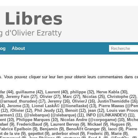
log
About
es. Vous pouvez cliquer sur leur lien pour obtenir leurs commentaires dans ce
far
(44),
guillaume
(42),
Laurent
(40),
philippe
(32),
Herve Kabla
(30),
8),
Jeremy Fain
(27),
Olivier
(27),
Marc
(27),
Nicolas
(25),
Christophe
(22),
@arnaud_thurudev)
(17),
Jeremy
(16),
OlivierJ
(16),
JustinThemiddle
(16)
14),
Jerome
(13),
Lionel LaskÃ© (@lionellaske)
(13),
Pierre Mawas (@Pe
(12),
/Olivier
(12),
Phil Jeudy
(12),
Benoit
(12),
jean
(12),
Louis van Proos
armen1
(11),
(@slebarque) (@slebarque)
(11),
INFO (@LINKANDEV)
(11),
ent
(10),
Philippe Marques
(10),
Nicolas Andre (@corpogame)
(10),
Miche
afael
(9),
FredericBaud
(9),
Laurent Bervas
(9),
Mickael
(9),
Hugues
(9),
Fabrice Epelboin
(9),
Benjamin
(9),
BenoÃ®t Granger
(9),
laozi
(9),
Pierre
t de la vie
(9),
gepettot
(9),
arderbor elnot
(9),
Frederic
(8),
Marie
(8),