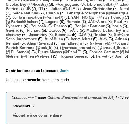
Yannick Lejeune
(8),
stephane
(8),
BScache
(8),
Michel
(8),
Daniel
(8),
Nicolas Bry (@NicoBry)
(8),
@corpogame
(8),
fabienne billat (@fadou
Patrice
(7),
JB
(7),
ITI
(7),
Julien Ã‰LIE
(7),
Jean-Christophe
(7),
Nico
(7),
Serge Meunier
(7),
Pimpin
(7),
Lebarque StÃ©phane (@slebarque
(7),
veille innovation (@vinno47)
(7),
YAN THOINET (@YanThoinet)
(7
(@PartechShaker)
(7),
Legend
(6),
Romain
(6),
JÃ©rÃ´me
(6),
Paul
(6)
Cybereric
(6),
Poussah
(6),
Energo
(6),
Bonjour Bonjour
(6),
boris
(6)
Guerric
(6),
Richard
(6),
tvtweet
(6),
loÃ¯c
(6),
Matthieu Dufour (@_mat
cheramy
(6),
Jasontrisy
(6),
EtienneL
(5),
DJM
(5),
Tristan
(5),
StÃ©ph
Sans_importance
(5),
AurÃ©lien
(5),
herve lebret
(5),
Alex
(5),
Adrien
(
Renaud
(5),
Alain Raynaud
(5),
mmathieum
(5),
(@bvanryb) (@bvanry
Patrick Bertrand (@pck_b)
(5),
(@arnaud_thurudev) (@arnaud_thurud
(@El_Stanou)
(5),
Pierre Mawas (@PemLT)
(5),
Fabrice Camurat (@fa
Metivier (@PierreMetivier)
(5),
Hugues Severac
(5),
hervet
(5),
Joel
(5)
Contributions sous le pseudo
Josh
Un seul commentaire sous ce pseudo.
Commentaire 1 dans
Culture d’entreprise et innovation 2/6
, le 17 ju
Inté­res­sant :).
Répondre à ce commentaire