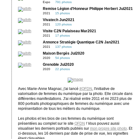
Expo
791 photos
Remise Légion d'Honneur Philippe Herbert Jul2021
2021
15 photos
Vivatech Jun2021
2021
120 photos
Visite C2N Palaiseau Mar2021
2021
17 photos
Annonce Stratégie Quantique C2N Jan2021
2021
137 photos
Maison Bergès Jul2020
2020
54 photos
Grenoble Jul2020
2020
22 photos
Avec Marie-Anne Magnac, j'ai lancé
#QFDN
, l'initiative de
valorisation de femmes du numérique par la photo. Elle circule dans
différentes manifestations. J'ai réalisé entre 2011 et mi 2023 plus de
800 portraits photographiques de femmes du numérique avec une
représentation de tous les métiers du numérique.
Les photos et les bios de ces femmes du numérique sont
présentées au complet sur le site
QFDN
! Vous pouvez aussi
visualiser les derniers portraits publiés sur
mon propre site photo
. Et
ci-dessous, les 16 derniers par date de prise de vue, les vignettes
étant cliquables.