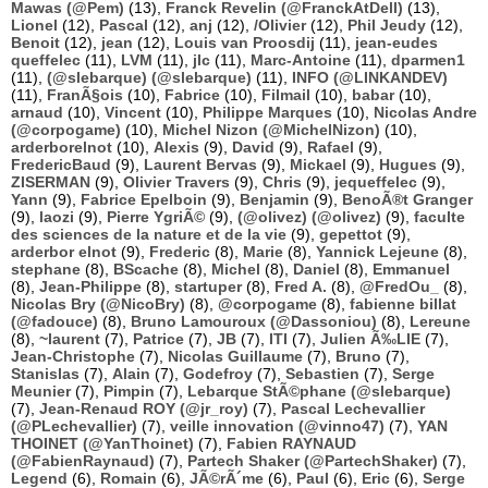
Mawas (@Pem)
(13),
Franck Revelin (@FranckAtDell)
(13),
Lionel
(12),
Pascal
(12),
anj
(12),
/Olivier
(12),
Phil Jeudy
(12),
Benoit
(12),
jean
(12),
Louis van Proosdij
(11),
jean-eudes
queffelec
(11),
LVM
(11),
jlc
(11),
Marc-Antoine
(11),
dparmen1
(11),
(@slebarque) (@slebarque)
(11),
INFO (@LINKANDEV)
(11),
FranÃ§ois
(10),
Fabrice
(10),
Filmail
(10),
babar
(10),
arnaud
(10),
Vincent
(10),
Philippe Marques
(10),
Nicolas Andre
(@corpogame)
(10),
Michel Nizon (@MichelNizon)
(10),
arderborelnot
(10),
Alexis
(9),
David
(9),
Rafael
(9),
FredericBaud
(9),
Laurent Bervas
(9),
Mickael
(9),
Hugues
(9),
ZISERMAN
(9),
Olivier Travers
(9),
Chris
(9),
jequeffelec
(9),
Yann
(9),
Fabrice Epelboin
(9),
Benjamin
(9),
BenoÃ®t Granger
(9),
laozi
(9),
Pierre YgriÃ©
(9),
(@olivez) (@olivez)
(9),
faculte
des sciences de la nature et de la vie
(9),
gepettot
(9),
arderbor elnot
(9),
Frederic
(8),
Marie
(8),
Yannick Lejeune
(8),
stephane
(8),
BScache
(8),
Michel
(8),
Daniel
(8),
Emmanuel
(8),
Jean-Philippe
(8),
startuper
(8),
Fred A.
(8),
@FredOu_
(8),
Nicolas Bry (@NicoBry)
(8),
@corpogame
(8),
fabienne billat
(@fadouce)
(8),
Bruno Lamouroux (@Dassoniou)
(8),
Lereune
(8),
~laurent
(7),
Patrice
(7),
JB
(7),
ITI
(7),
Julien Ã‰LIE
(7),
Jean-Christophe
(7),
Nicolas Guillaume
(7),
Bruno
(7),
Stanislas
(7),
Alain
(7),
Godefroy
(7),
Sebastien
(7),
Serge
Meunier
(7),
Pimpin
(7),
Lebarque StÃ©phane (@slebarque)
(7),
Jean-Renaud ROY (@jr_roy)
(7),
Pascal Lechevallier
(@PLechevallier)
(7),
veille innovation (@vinno47)
(7),
YAN
THOINET (@YanThoinet)
(7),
Fabien RAYNAUD
(@FabienRaynaud)
(7),
Partech Shaker (@PartechShaker)
(7),
Legend
(6),
Romain
(6),
JÃ©rÃ´me
(6),
Paul
(6),
Eric
(6),
Serge