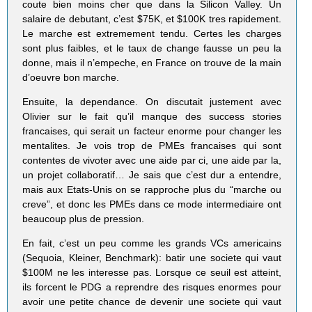
coute bien moins cher que dans la Silicon Valley. Un
salaire de debutant, c’est $75K, et $100K tres rapidement.
Le marche est extremement tendu. Certes les charges
sont plus faibles, et le taux de change fausse un peu la
donne, mais il n’empeche, en France on trouve de la main
d’oeuvre bon marche.
Ensuite, la dependance. On discutait justement avec
Olivier sur le fait qu’il manque des success stories
francaises, qui serait un facteur enorme pour changer les
mentalites. Je vois trop de PMEs francaises qui sont
contentes de vivoter avec une aide par ci, une aide par la,
un projet collaboratif… Je sais que c’est dur a entendre,
mais aux Etats-Unis on se rapproche plus du “marche ou
creve”, et donc les PMEs dans ce mode intermediaire ont
beaucoup plus de pression.
En fait, c’est un peu comme les grands VCs americains
(Sequoia, Kleiner, Benchmark): batir une societe qui vaut
$100M ne les interesse pas. Lorsque ce seuil est atteint,
ils forcent le PDG a reprendre des risques enormes pour
avoir une petite chance de devenir une societe qui vaut