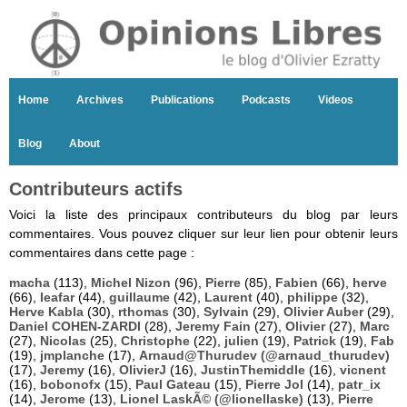
Home
Archives
Publications
Podcasts
Videos
Blog
About
Contributeurs actifs
Voici la liste des principaux contributeurs du blog par leurs
commentaires. Vous pouvez cliquer sur leur lien pour obtenir leurs
commentaires dans cette page :
macha
(113),
Michel Nizon
(96),
Pierre
(85),
Fabien
(66),
herve
(66),
leafar
(44),
guillaume
(42),
Laurent
(40),
philippe
(32),
Herve Kabla
(30),
rthomas
(30),
Sylvain
(29),
Olivier Auber
(29),
Daniel COHEN-ZARDI
(28),
Jeremy Fain
(27),
Olivier
(27),
Marc
(27),
Nicolas
(25),
Christophe
(22),
julien
(19),
Patrick
(19),
Fab
(19),
jmplanche
(17),
Arnaud@Thurudev (@arnaud_thurudev)
(17),
Jeremy
(16),
OlivierJ
(16),
JustinThemiddle
(16),
vicnent
(16),
bobonofx
(15),
Paul Gateau
(15),
Pierre Jol
(14),
patr_ix
(14),
Jerome
(13),
Lionel LaskÃ© (@lionellaske)
(13),
Pierre