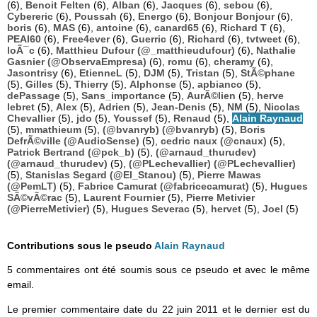
(6),
Benoit Felten
(6),
Alban
(6),
Jacques
(6),
sebou
(6),
Cybereric
(6),
Poussah
(6),
Energo
(6),
Bonjour Bonjour
(6),
boris
(6),
MAS
(6),
antoine
(6),
canard65
(6),
Richard T
(6),
PEAI60
(6),
Free4ever
(6),
Guerric
(6),
Richard
(6),
tvtweet
(6),
loÃ¯c
(6),
Matthieu Dufour (@_matthieudufour)
(6),
Nathalie
Gasnier (@ObservaEmpresa)
(6),
romu
(6),
cheramy
(6),
Jasontrisy
(6),
EtienneL
(5),
DJM
(5),
Tristan
(5),
StÃ©phane
(5),
Gilles
(5),
Thierry
(5),
Alphonse
(5),
apbianco
(5),
dePassage
(5),
Sans_importance
(5),
AurÃ©lien
(5),
herve
lebret
(5),
Alex
(5),
Adrien
(5),
Jean-Denis
(5),
NM
(5),
Nicolas
Chevallier
(5),
jdo
(5),
Youssef
(5),
Renaud
(5),
Alain Raynaud
(5),
mmathieum
(5),
(@bvanryb) (@bvanryb)
(5),
Boris
DefrÃ©ville (@AudioSense)
(5),
cedric naux (@cnaux)
(5),
Patrick Bertrand (@pck_b)
(5),
(@arnaud_thurudev)
(@arnaud_thurudev)
(5),
(@PLechevallier) (@PLechevallier)
(5),
Stanislas Segard (@El_Stanou)
(5),
Pierre Mawas
(@PemLT)
(5),
Fabrice Camurat (@fabricecamurat)
(5),
Hugues
SÃ©vÃ©rac
(5),
Laurent Fournier
(5),
Pierre Metivier
(@PierreMetivier)
(5),
Hugues Severac
(5),
hervet
(5),
Joel
(5)
Contributions sous le pseudo
Alain Raynaud
5 commentaires ont été soumis sous ce pseudo et avec le même
email.
Le premier commentaire date du 22 juin 2011 et le dernier est du