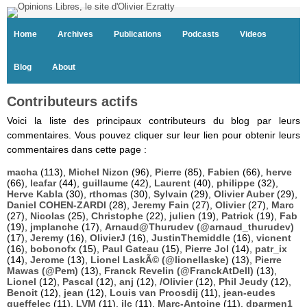
Home
Archives
Publications
Podcasts
Videos
Blog
About
Contributeurs actifs
Voici la liste des principaux contributeurs du blog par leurs
commentaires. Vous pouvez cliquer sur leur lien pour obtenir leurs
commentaires dans cette page :
macha
(113),
Michel Nizon
(96),
Pierre
(85),
Fabien
(66),
herve
(66),
leafar
(44),
guillaume
(42),
Laurent
(40),
philippe
(32),
Herve Kabla
(30),
rthomas
(30),
Sylvain
(29),
Olivier Auber
(29),
Daniel COHEN-ZARDI
(28),
Jeremy Fain
(27),
Olivier
(27),
Marc
(27),
Nicolas
(25),
Christophe
(22),
julien
(19),
Patrick
(19),
Fab
(19),
jmplanche
(17),
Arnaud@Thurudev (@arnaud_thurudev)
(17),
Jeremy
(16),
OlivierJ
(16),
JustinThemiddle
(16),
vicnent
(16),
bobonofx
(15),
Paul Gateau
(15),
Pierre Jol
(14),
patr_ix
(14),
Jerome
(13),
Lionel LaskÃ© (@lionellaske)
(13),
Pierre
Mawas (@Pem)
(13),
Franck Revelin (@FranckAtDell)
(13),
Lionel
(12),
Pascal
(12),
anj
(12),
/Olivier
(12),
Phil Jeudy
(12),
Benoit
(12),
jean
(12),
Louis van Proosdij
(11),
jean-eudes
queffelec
(11),
LVM
(11),
jlc
(11),
Marc-Antoine
(11),
dparmen1