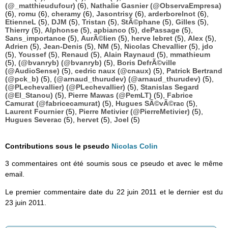
(@_matthieudufour)
(6),
Nathalie Gasnier (@ObservaEmpresa)
(6),
romu
(6),
cheramy
(6),
Jasontrisy
(6),
arderborelnot
(6),
EtienneL
(5),
DJM
(5),
Tristan
(5),
StÃ©phane
(5),
Gilles
(5),
Thierry
(5),
Alphonse
(5),
apbianco
(5),
dePassage
(5),
Sans_importance
(5),
AurÃ©lien
(5),
herve lebret
(5),
Alex
(5),
Adrien
(5),
Jean-Denis
(5),
NM
(5),
Nicolas Chevallier
(5),
jdo
(5),
Youssef
(5),
Renaud
(5),
Alain Raynaud
(5),
mmathieum
(5),
(@bvanryb) (@bvanryb)
(5),
Boris DefrÃ©ville
(@AudioSense)
(5),
cedric naux (@cnaux)
(5),
Patrick Bertrand
(@pck_b)
(5),
(@arnaud_thurudev) (@arnaud_thurudev)
(5),
(@PLechevallier) (@PLechevallier)
(5),
Stanislas Segard
(@El_Stanou)
(5),
Pierre Mawas (@PemLT)
(5),
Fabrice
Camurat (@fabricecamurat)
(5),
Hugues SÃ©vÃ©rac
(5),
Laurent Fournier
(5),
Pierre Metivier (@PierreMetivier)
(5),
Hugues Severac
(5),
hervet
(5),
Joel
(5)
Contributions sous le pseudo
Nicolas Colin
3 commentaires ont été soumis sous ce pseudo et avec le même
email.
Le premier commentaire date du 22 juin 2011 et le dernier est du
23 juin 2011.