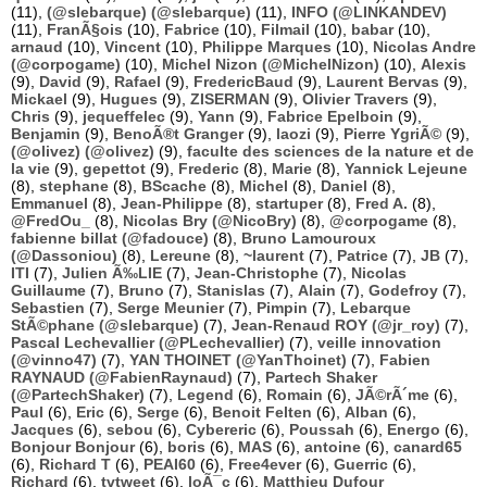
(11),
(@slebarque) (@slebarque)
(11),
INFO (@LINKANDEV)
(11),
FranÃ§ois
(10),
Fabrice
(10),
Filmail
(10),
babar
(10),
arnaud
(10),
Vincent
(10),
Philippe Marques
(10),
Nicolas Andre
(@corpogame)
(10),
Michel Nizon (@MichelNizon)
(10),
Alexis
(9),
David
(9),
Rafael
(9),
FredericBaud
(9),
Laurent Bervas
(9),
Mickael
(9),
Hugues
(9),
ZISERMAN
(9),
Olivier Travers
(9),
Chris
(9),
jequeffelec
(9),
Yann
(9),
Fabrice Epelboin
(9),
Benjamin
(9),
BenoÃ®t Granger
(9),
laozi
(9),
Pierre YgriÃ©
(9),
(@olivez) (@olivez)
(9),
faculte des sciences de la nature et de
la vie
(9),
gepettot
(9),
Frederic
(8),
Marie
(8),
Yannick Lejeune
(8),
stephane
(8),
BScache
(8),
Michel
(8),
Daniel
(8),
Emmanuel
(8),
Jean-Philippe
(8),
startuper
(8),
Fred A.
(8),
@FredOu_
(8),
Nicolas Bry (@NicoBry)
(8),
@corpogame
(8),
fabienne billat (@fadouce)
(8),
Bruno Lamouroux
(@Dassoniou)
(8),
Lereune
(8),
~laurent
(7),
Patrice
(7),
JB
(7),
ITI
(7),
Julien Ã‰LIE
(7),
Jean-Christophe
(7),
Nicolas
Guillaume
(7),
Bruno
(7),
Stanislas
(7),
Alain
(7),
Godefroy
(7),
Sebastien
(7),
Serge Meunier
(7),
Pimpin
(7),
Lebarque
StÃ©phane (@slebarque)
(7),
Jean-Renaud ROY (@jr_roy)
(7),
Pascal Lechevallier (@PLechevallier)
(7),
veille innovation
(@vinno47)
(7),
YAN THOINET (@YanThoinet)
(7),
Fabien
RAYNAUD (@FabienRaynaud)
(7),
Partech Shaker
(@PartechShaker)
(7),
Legend
(6),
Romain
(6),
JÃ©rÃ´me
(6),
Paul
(6),
Eric
(6),
Serge
(6),
Benoit Felten
(6),
Alban
(6),
Jacques
(6),
sebou
(6),
Cybereric
(6),
Poussah
(6),
Energo
(6),
Bonjour Bonjour
(6),
boris
(6),
MAS
(6),
antoine
(6),
canard65
(6),
Richard T
(6),
PEAI60
(6),
Free4ever
(6),
Guerric
(6),
Richard
(6),
tvtweet
(6),
loÃ¯c
(6),
Matthieu Dufour