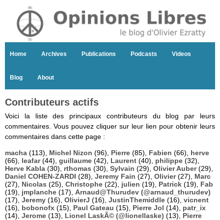
Home
Archives
Publications
Podcasts
Videos
Blog
About
Contributeurs actifs
Voici la liste des principaux contributeurs du blog par leurs
commentaires. Vous pouvez cliquer sur leur lien pour obtenir leurs
commentaires dans cette page :
macha
(113),
Michel Nizon
(96),
Pierre
(85),
Fabien
(66),
herve
(66),
leafar
(44),
guillaume
(42),
Laurent
(40),
philippe
(32),
Herve Kabla
(30),
rthomas
(30),
Sylvain
(29),
Olivier Auber
(29),
Daniel COHEN-ZARDI
(28),
Jeremy Fain
(27),
Olivier
(27),
Marc
(27),
Nicolas
(25),
Christophe
(22),
julien
(19),
Patrick
(19),
Fab
(19),
jmplanche
(17),
Arnaud@Thurudev (@arnaud_thurudev)
(17),
Jeremy
(16),
OlivierJ
(16),
JustinThemiddle
(16),
vicnent
(16),
bobonofx
(15),
Paul Gateau
(15),
Pierre Jol
(14),
patr_ix
(14),
Jerome
(13),
Lionel LaskÃ© (@lionellaske)
(13),
Pierre