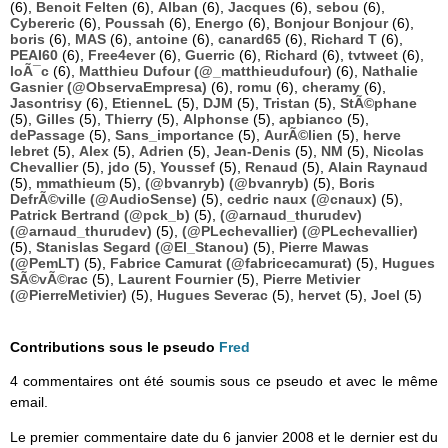
(6),
Benoit Felten
(6),
Alban
(6),
Jacques
(6),
sebou
(6),
Cybereric
(6),
Poussah
(6),
Energo
(6),
Bonjour Bonjour
(6),
boris
(6),
MAS
(6),
antoine
(6),
canard65
(6),
Richard T
(6),
PEAI60
(6),
Free4ever
(6),
Guerric
(6),
Richard
(6),
tvtweet
(6),
loÃ¯c
(6),
Matthieu Dufour (@_matthieudufour)
(6),
Nathalie
Gasnier (@ObservaEmpresa)
(6),
romu
(6),
cheramy
(6),
Jasontrisy
(6),
EtienneL
(5),
DJM
(5),
Tristan
(5),
StÃ©phane
(5),
Gilles
(5),
Thierry
(5),
Alphonse
(5),
apbianco
(5),
dePassage
(5),
Sans_importance
(5),
AurÃ©lien
(5),
herve
lebret
(5),
Alex
(5),
Adrien
(5),
Jean-Denis
(5),
NM
(5),
Nicolas
Chevallier
(5),
jdo
(5),
Youssef
(5),
Renaud
(5),
Alain Raynaud
(5),
mmathieum
(5),
(@bvanryb) (@bvanryb)
(5),
Boris
DefrÃ©ville (@AudioSense)
(5),
cedric naux (@cnaux)
(5),
Patrick Bertrand (@pck_b)
(5),
(@arnaud_thurudev)
(@arnaud_thurudev)
(5),
(@PLechevallier) (@PLechevallier)
(5),
Stanislas Segard (@El_Stanou)
(5),
Pierre Mawas
(@PemLT)
(5),
Fabrice Camurat (@fabricecamurat)
(5),
Hugues
SÃ©vÃ©rac
(5),
Laurent Fournier
(5),
Pierre Metivier
(@PierreMetivier)
(5),
Hugues Severac
(5),
hervet
(5),
Joel
(5)
Contributions sous le pseudo
Fred
4 commentaires ont été soumis sous ce pseudo et avec le même
email.
Le premier commentaire date du 6 janvier 2008 et le dernier est du