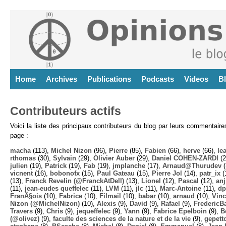
Home
Archives
Publications
Podcasts
Videos
B
Contributeurs actifs
Voici la liste des principaux contributeurs du blog par leurs commentair
page :
macha
(113),
Michel Nizon
(96),
Pierre
(85),
Fabien
(66),
herve
(66),
lea
rthomas
(30),
Sylvain
(29),
Olivier Auber
(29),
Daniel COHEN-ZARDI
(2
julien
(19),
Patrick
(19),
Fab
(19),
jmplanche
(17),
Arnaud@Thurudev (
vicnent
(16),
bobonofx
(15),
Paul Gateau
(15),
Pierre Jol
(14),
patr_ix
(
(13),
Franck Revelin (@FranckAtDell)
(13),
Lionel
(12),
Pascal
(12),
anj
(11),
jean-eudes queffelec
(11),
LVM
(11),
jlc
(11),
Marc-Antoine
(11),
dp
FranÃ§ois
(10),
Fabrice
(10),
Filmail
(10),
babar
(10),
arnaud
(10),
Vinc
Nizon (@MichelNizon)
(10),
Alexis
(9),
David
(9),
Rafael
(9),
FredericB
Travers
(9),
Chris
(9),
jequeffelec
(9),
Yann
(9),
Fabrice Epelboin
(9),
B
(@olivez)
(9),
faculte des sciences de la nature et de la vie
(9),
gepett