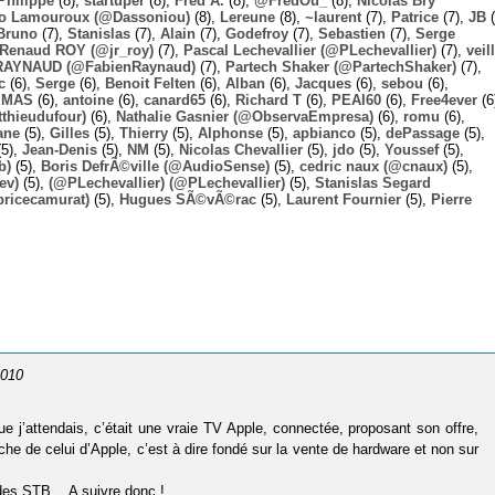
Philippe
(8),
startuper
(8),
Fred A.
(8),
@FredOu_
(8),
Nicolas Bry
o Lamouroux (@Dassoniou)
(8),
Lereune
(8),
~laurent
(7),
Patrice
(7),
JB
(
Bruno
(7),
Stanislas
(7),
Alain
(7),
Godefroy
(7),
Sebastien
(7),
Serge
-Renaud ROY (@jr_roy)
(7),
Pascal Lechevallier (@PLechevallier)
(7),
veil
RAYNAUD (@FabienRaynaud)
(7),
Partech Shaker (@PartechShaker)
(7),
c
(6),
Serge
(6),
Benoit Felten
(6),
Alban
(6),
Jacques
(6),
sebou
(6),
,
MAS
(6),
antoine
(6),
canard65
(6),
Richard T
(6),
PEAI60
(6),
Free4ever
(6
thieudufour)
(6),
Nathalie Gasnier (@ObservaEmpresa)
(6),
romu
(6),
ane
(5),
Gilles
(5),
Thierry
(5),
Alphonse
(5),
apbianco
(5),
dePassage
(5),
5),
Jean-Denis
(5),
NM
(5),
Nicolas Chevallier
(5),
jdo
(5),
Youssef
(5),
b)
(5),
Boris DefrÃ©ville (@AudioSense)
(5),
cedric naux (@cnaux)
(5),
ev)
(5),
(@PLechevallier) (@PLechevallier)
(5),
Stanislas Segard
bricecamurat)
(5),
Hugues SÃ©vÃ©rac
(5),
Laurent Fournier
(5),
Pierre
2010
 j’attendais, c’était une vraie TV Apple, connectée, proposant son offre,
 de celui d’Apple, c’est à dire fondé sur la vente de hardware et non sur
n des STB… A suivre donc !