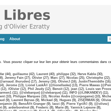
log
About
es. Vous pouvez cliquer sur leur lien pour obtenir leurs commentaires dans ce
far
(44),
guillaume
(42),
Laurent
(40),
philippe
(32),
Herve Kabla
(30),
8),
Jeremy Fain
(27),
Olivier
(27),
Marc
(27),
Nicolas
(25),
Christophe
(22),
@arnaud_thurudev)
(17),
Jeremy
(16),
OlivierJ
(16),
JustinThemiddle
(16)
14),
Jerome
(13),
Lionel LaskÃ© (@lionellaske)
(13),
Pierre Mawas (@Pe
(12),
/Olivier
(12),
Phil Jeudy
(12),
Benoit
(12),
jean
(12),
Louis van Proos
armen1
(11),
(@slebarque) (@slebarque)
(11),
INFO (@LINKANDEV)
(11),
ent
(10),
Philippe Marques
(10),
Nicolas Andre (@corpogame)
(10),
Miche
aud
(9),
Laurent Bervas
(9),
Mickael
(9),
Hugues
(9),
ZISERMAN
(9),
Olivie
enjamin
(9),
BenoÃ®t Granger
(9),
laozi
(9),
Pierre YgriÃ©
(9),
(@olivez)
ot
(9),
arderborelnot
(9),
Frederic
(8),
Marie
(8),
Yannick Lejeune
(8),