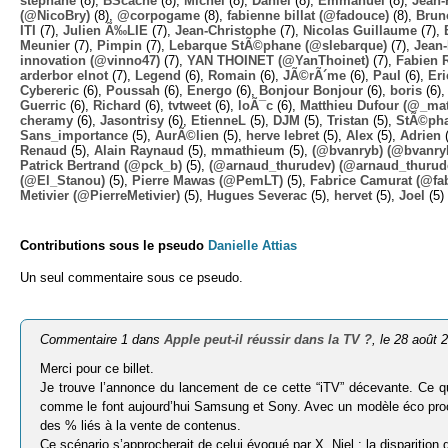
stephane
(8),
BScache
(8),
Michel
(8),
Daniel
(8),
Emmanuel
(8),
Jean-
(@NicoBry)
(8),
@corpogame
(8),
fabienne billat (@fadouce)
(8),
Brun
ITI
(7),
Julien Ã‰LIE
(7),
Jean-Christophe
(7),
Nicolas Guillaume
(7),
Meunier
(7),
Pimpin
(7),
Lebarque StÃ©phane (@slebarque)
(7),
Jean
innovation (@vinno47)
(7),
YAN THOINET (@YanThoinet)
(7),
Fabien 
arderbor elnot
(7),
Legend
(6),
Romain
(6),
JÃ©rÃ´me
(6),
Paul
(6),
Eri
Cybereric
(6),
Poussah
(6),
Energo
(6),
Bonjour Bonjour
(6),
boris
(6)
Guerric
(6),
Richard
(6),
tvtweet
(6),
loÃ¯c
(6),
Matthieu Dufour (@_mat
cheramy
(6),
Jasontrisy
(6),
EtienneL
(5),
DJM
(5),
Tristan
(5),
StÃ©ph
Sans_importance
(5),
AurÃ©lien
(5),
herve lebret
(5),
Alex
(5),
Adrien
(
Renaud
(5),
Alain Raynaud
(5),
mmathieum
(5),
(@bvanryb) (@bvanry
Patrick Bertrand (@pck_b)
(5),
(@arnaud_thurudev) (@arnaud_thurud
(@El_Stanou)
(5),
Pierre Mawas (@PemLT)
(5),
Fabrice Camurat (@fa
Metivier (@PierreMetivier)
(5),
Hugues Severac
(5),
hervet
(5),
Joel
(5)
Contributions sous le pseudo
Danielle Attias
Un seul commentaire sous ce pseudo.
Commentaire 1 dans
Apple peut-il réussir dans la TV ?
, le 28 août 
Merci pour ce billet.
Je trouve l’annonce du lancement de ce cette “iTV” décevante. Ce que
comme le font aujourd’hui Samsung et Sony. Avec un modèle éco proche
des % liés à la vente de contenus.
Ce scénario s’approcherait de celui évoqué par X. Niel : la disparitio