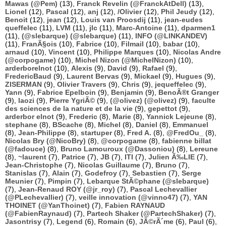
Mawas (@Pem)
(13),
Franck Revelin (@FranckAtDell)
(13),
Lionel
(12),
Pascal
(12),
anj
(12),
/Olivier
(12),
Phil Jeudy
(12),
Benoit
(12),
jean
(12),
Louis van Proosdij
(11),
jean-eudes
queffelec
(11),
LVM
(11),
jlc
(11),
Marc-Antoine
(11),
dparmen1
(11),
(@slebarque) (@slebarque)
(11),
INFO (@LINKANDEV)
(11),
FranÃ§ois
(10),
Fabrice
(10),
Filmail
(10),
babar
(10),
arnaud
(10),
Vincent
(10),
Philippe Marques
(10),
Nicolas Andre
(@corpogame)
(10),
Michel Nizon (@MichelNizon)
(10),
arderborelnot
(10),
Alexis
(9),
David
(9),
Rafael
(9),
FredericBaud
(9),
Laurent Bervas
(9),
Mickael
(9),
Hugues
(9),
ZISERMAN
(9),
Olivier Travers
(9),
Chris
(9),
jequeffelec
(9),
Yann
(9),
Fabrice Epelboin
(9),
Benjamin
(9),
BenoÃ®t Granger
(9),
laozi
(9),
Pierre YgriÃ©
(9),
(@olivez) (@olivez)
(9),
faculte
des sciences de la nature et de la vie
(9),
gepettot
(9),
arderbor elnot
(9),
Frederic
(8),
Marie
(8),
Yannick Lejeune
(8),
stephane
(8),
BScache
(8),
Michel
(8),
Daniel
(8),
Emmanuel
(8),
Jean-Philippe
(8),
startuper
(8),
Fred A.
(8),
@FredOu_
(8),
Nicolas Bry (@NicoBry)
(8),
@corpogame
(8),
fabienne billat
(@fadouce)
(8),
Bruno Lamouroux (@Dassoniou)
(8),
Lereune
(8),
~laurent
(7),
Patrice
(7),
JB
(7),
ITI
(7),
Julien Ã‰LIE
(7),
Jean-Christophe
(7),
Nicolas Guillaume
(7),
Bruno
(7),
Stanislas
(7),
Alain
(7),
Godefroy
(7),
Sebastien
(7),
Serge
Meunier
(7),
Pimpin
(7),
Lebarque StÃ©phane (@slebarque)
(7),
Jean-Renaud ROY (@jr_roy)
(7),
Pascal Lechevallier
(@PLechevallier)
(7),
veille innovation (@vinno47)
(7),
YAN
THOINET (@YanThoinet)
(7),
Fabien RAYNAUD
(@FabienRaynaud)
(7),
Partech Shaker (@PartechShaker)
(7),
Jasontrisy
(7),
Legend
(6),
Romain
(6),
JÃ©rÃ´me
(6),
Paul
(6),