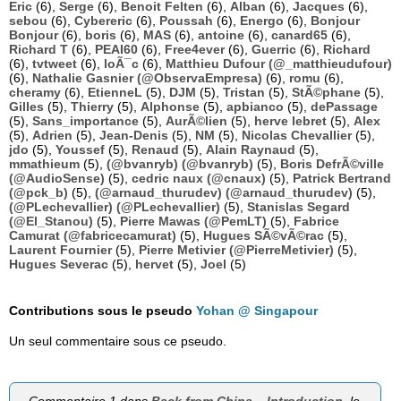
Eric
(6),
Serge
(6),
Benoit Felten
(6),
Alban
(6),
Jacques
(6),
sebou
(6),
Cybereric
(6),
Poussah
(6),
Energo
(6),
Bonjour
Bonjour
(6),
boris
(6),
MAS
(6),
antoine
(6),
canard65
(6),
Richard T
(6),
PEAI60
(6),
Free4ever
(6),
Guerric
(6),
Richard
(6),
tvtweet
(6),
loÃ¯c
(6),
Matthieu Dufour (@_matthieudufour)
(6),
Nathalie Gasnier (@ObservaEmpresa)
(6),
romu
(6),
cheramy
(6),
EtienneL
(5),
DJM
(5),
Tristan
(5),
StÃ©phane
(5),
Gilles
(5),
Thierry
(5),
Alphonse
(5),
apbianco
(5),
dePassage
(5),
Sans_importance
(5),
AurÃ©lien
(5),
herve lebret
(5),
Alex
(5),
Adrien
(5),
Jean-Denis
(5),
NM
(5),
Nicolas Chevallier
(5),
jdo
(5),
Youssef
(5),
Renaud
(5),
Alain Raynaud
(5),
mmathieum
(5),
(@bvanryb) (@bvanryb)
(5),
Boris DefrÃ©ville
(@AudioSense)
(5),
cedric naux (@cnaux)
(5),
Patrick Bertrand
(@pck_b)
(5),
(@arnaud_thurudev) (@arnaud_thurudev)
(5),
(@PLechevallier) (@PLechevallier)
(5),
Stanislas Segard
(@El_Stanou)
(5),
Pierre Mawas (@PemLT)
(5),
Fabrice
Camurat (@fabricecamurat)
(5),
Hugues SÃ©vÃ©rac
(5),
Laurent Fournier
(5),
Pierre Metivier (@PierreMetivier)
(5),
Hugues Severac
(5),
hervet
(5),
Joel
(5)
Contributions sous le pseudo
Yohan @ Singapour
Un seul commentaire sous ce pseudo.