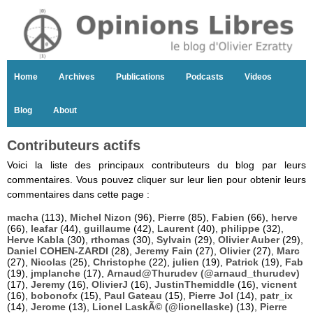
Home
Archives
Publications
Podcasts
Videos
Blog
About
Contributeurs actifs
Voici la liste des principaux contributeurs du blog par leurs
commentaires. Vous pouvez cliquer sur leur lien pour obtenir leurs
commentaires dans cette page :
macha
(113),
Michel Nizon
(96),
Pierre
(85),
Fabien
(66),
herve
(66),
leafar
(44),
guillaume
(42),
Laurent
(40),
philippe
(32),
Herve Kabla
(30),
rthomas
(30),
Sylvain
(29),
Olivier Auber
(29),
Daniel COHEN-ZARDI
(28),
Jeremy Fain
(27),
Olivier
(27),
Marc
(27),
Nicolas
(25),
Christophe
(22),
julien
(19),
Patrick
(19),
Fab
(19),
jmplanche
(17),
Arnaud@Thurudev (@arnaud_thurudev)
(17),
Jeremy
(16),
OlivierJ
(16),
JustinThemiddle
(16),
vicnent
(16),
bobonofx
(15),
Paul Gateau
(15),
Pierre Jol
(14),
patr_ix
(14),
Jerome
(13),
Lionel LaskÃ© (@lionellaske)
(13),
Pierre