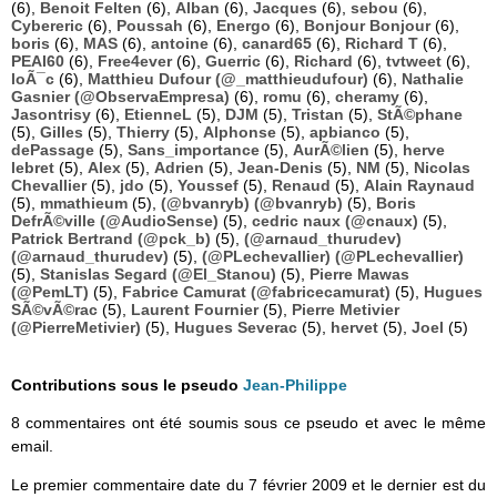
(6),
Benoit Felten
(6),
Alban
(6),
Jacques
(6),
sebou
(6),
Cybereric
(6),
Poussah
(6),
Energo
(6),
Bonjour Bonjour
(6),
boris
(6),
MAS
(6),
antoine
(6),
canard65
(6),
Richard T
(6),
PEAI60
(6),
Free4ever
(6),
Guerric
(6),
Richard
(6),
tvtweet
(6),
loÃ¯c
(6),
Matthieu Dufour (@_matthieudufour)
(6),
Nathalie
Gasnier (@ObservaEmpresa)
(6),
romu
(6),
cheramy
(6),
Jasontrisy
(6),
EtienneL
(5),
DJM
(5),
Tristan
(5),
StÃ©phane
(5),
Gilles
(5),
Thierry
(5),
Alphonse
(5),
apbianco
(5),
dePassage
(5),
Sans_importance
(5),
AurÃ©lien
(5),
herve
lebret
(5),
Alex
(5),
Adrien
(5),
Jean-Denis
(5),
NM
(5),
Nicolas
Chevallier
(5),
jdo
(5),
Youssef
(5),
Renaud
(5),
Alain Raynaud
(5),
mmathieum
(5),
(@bvanryb) (@bvanryb)
(5),
Boris
DefrÃ©ville (@AudioSense)
(5),
cedric naux (@cnaux)
(5),
Patrick Bertrand (@pck_b)
(5),
(@arnaud_thurudev)
(@arnaud_thurudev)
(5),
(@PLechevallier) (@PLechevallier)
(5),
Stanislas Segard (@El_Stanou)
(5),
Pierre Mawas
(@PemLT)
(5),
Fabrice Camurat (@fabricecamurat)
(5),
Hugues
SÃ©vÃ©rac
(5),
Laurent Fournier
(5),
Pierre Metivier
(@PierreMetivier)
(5),
Hugues Severac
(5),
hervet
(5),
Joel
(5)
Contributions sous le pseudo
Jean-Philippe
8 commentaires ont été soumis sous ce pseudo et avec le même
email.
Le premier commentaire date du 7 février 2009 et le dernier est du