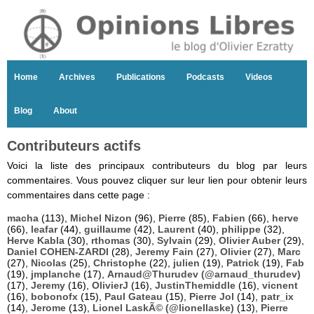
Home
Archives
Publications
Podcasts
Videos
Blog
About
Contributeurs actifs
Voici la liste des principaux contributeurs du blog par leurs
commentaires. Vous pouvez cliquer sur leur lien pour obtenir leurs
commentaires dans cette page :
macha
(113),
Michel Nizon
(96),
Pierre
(85),
Fabien
(66),
herve
(66),
leafar
(44),
guillaume
(42),
Laurent
(40),
philippe
(32),
Herve Kabla
(30),
rthomas
(30),
Sylvain
(29),
Olivier Auber
(29),
Daniel COHEN-ZARDI
(28),
Jeremy Fain
(27),
Olivier
(27),
Marc
(27),
Nicolas
(25),
Christophe
(22),
julien
(19),
Patrick
(19),
Fab
(19),
jmplanche
(17),
Arnaud@Thurudev (@arnaud_thurudev)
(17),
Jeremy
(16),
OlivierJ
(16),
JustinThemiddle
(16),
vicnent
(16),
bobonofx
(15),
Paul Gateau
(15),
Pierre Jol
(14),
patr_ix
(14),
Jerome
(13),
Lionel LaskÃ© (@lionellaske)
(13),
Pierre