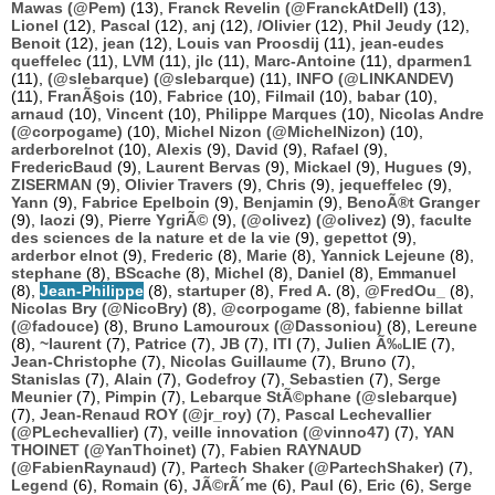
Mawas (@Pem)
(13),
Franck Revelin (@FranckAtDell)
(13),
Lionel
(12),
Pascal
(12),
anj
(12),
/Olivier
(12),
Phil Jeudy
(12),
Benoit
(12),
jean
(12),
Louis van Proosdij
(11),
jean-eudes
queffelec
(11),
LVM
(11),
jlc
(11),
Marc-Antoine
(11),
dparmen1
(11),
(@slebarque) (@slebarque)
(11),
INFO (@LINKANDEV)
(11),
FranÃ§ois
(10),
Fabrice
(10),
Filmail
(10),
babar
(10),
arnaud
(10),
Vincent
(10),
Philippe Marques
(10),
Nicolas Andre
(@corpogame)
(10),
Michel Nizon (@MichelNizon)
(10),
arderborelnot
(10),
Alexis
(9),
David
(9),
Rafael
(9),
FredericBaud
(9),
Laurent Bervas
(9),
Mickael
(9),
Hugues
(9),
ZISERMAN
(9),
Olivier Travers
(9),
Chris
(9),
jequeffelec
(9),
Yann
(9),
Fabrice Epelboin
(9),
Benjamin
(9),
BenoÃ®t Granger
(9),
laozi
(9),
Pierre YgriÃ©
(9),
(@olivez) (@olivez)
(9),
faculte
des sciences de la nature et de la vie
(9),
gepettot
(9),
arderbor elnot
(9),
Frederic
(8),
Marie
(8),
Yannick Lejeune
(8),
stephane
(8),
BScache
(8),
Michel
(8),
Daniel
(8),
Emmanuel
(8),
Jean-Philippe
(8),
startuper
(8),
Fred A.
(8),
@FredOu_
(8),
Nicolas Bry (@NicoBry)
(8),
@corpogame
(8),
fabienne billat
(@fadouce)
(8),
Bruno Lamouroux (@Dassoniou)
(8),
Lereune
(8),
~laurent
(7),
Patrice
(7),
JB
(7),
ITI
(7),
Julien Ã‰LIE
(7),
Jean-Christophe
(7),
Nicolas Guillaume
(7),
Bruno
(7),
Stanislas
(7),
Alain
(7),
Godefroy
(7),
Sebastien
(7),
Serge
Meunier
(7),
Pimpin
(7),
Lebarque StÃ©phane (@slebarque)
(7),
Jean-Renaud ROY (@jr_roy)
(7),
Pascal Lechevallier
(@PLechevallier)
(7),
veille innovation (@vinno47)
(7),
YAN
THOINET (@YanThoinet)
(7),
Fabien RAYNAUD
(@FabienRaynaud)
(7),
Partech Shaker (@PartechShaker)
(7),
Legend
(6),
Romain
(6),
JÃ©rÃ´me
(6),
Paul
(6),
Eric
(6),
Serge