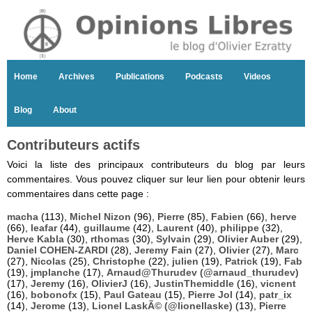
Home
Archives
Publications
Podcasts
Videos
Blog
About
Contributeurs actifs
Voici la liste des principaux contributeurs du blog par leurs
commentaires. Vous pouvez cliquer sur leur lien pour obtenir leurs
commentaires dans cette page :
macha
(113),
Michel Nizon
(96),
Pierre
(85),
Fabien
(66),
herve
(66),
leafar
(44),
guillaume
(42),
Laurent
(40),
philippe
(32),
Herve Kabla
(30),
rthomas
(30),
Sylvain
(29),
Olivier Auber
(29),
Daniel COHEN-ZARDI
(28),
Jeremy Fain
(27),
Olivier
(27),
Marc
(27),
Nicolas
(25),
Christophe
(22),
julien
(19),
Patrick
(19),
Fab
(19),
jmplanche
(17),
Arnaud@Thurudev (@arnaud_thurudev)
(17),
Jeremy
(16),
OlivierJ
(16),
JustinThemiddle
(16),
vicnent
(16),
bobonofx
(15),
Paul Gateau
(15),
Pierre Jol
(14),
patr_ix
(14),
Jerome
(13),
Lionel LaskÃ© (@lionellaske)
(13),
Pierre