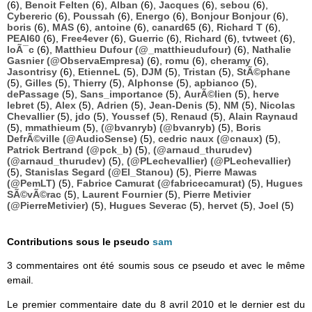
(6),
Benoit Felten
(6),
Alban
(6),
Jacques
(6),
sebou
(6),
Cybereric
(6),
Poussah
(6),
Energo
(6),
Bonjour Bonjour
(6),
boris
(6),
MAS
(6),
antoine
(6),
canard65
(6),
Richard T
(6),
PEAI60
(6),
Free4ever
(6),
Guerric
(6),
Richard
(6),
tvtweet
(6),
loÃ¯c
(6),
Matthieu Dufour (@_matthieudufour)
(6),
Nathalie
Gasnier (@ObservaEmpresa)
(6),
romu
(6),
cheramy
(6),
Jasontrisy
(6),
EtienneL
(5),
DJM
(5),
Tristan
(5),
StÃ©phane
(5),
Gilles
(5),
Thierry
(5),
Alphonse
(5),
apbianco
(5),
dePassage
(5),
Sans_importance
(5),
AurÃ©lien
(5),
herve
lebret
(5),
Alex
(5),
Adrien
(5),
Jean-Denis
(5),
NM
(5),
Nicolas
Chevallier
(5),
jdo
(5),
Youssef
(5),
Renaud
(5),
Alain Raynaud
(5),
mmathieum
(5),
(@bvanryb) (@bvanryb)
(5),
Boris
DefrÃ©ville (@AudioSense)
(5),
cedric naux (@cnaux)
(5),
Patrick Bertrand (@pck_b)
(5),
(@arnaud_thurudev)
(@arnaud_thurudev)
(5),
(@PLechevallier) (@PLechevallier)
(5),
Stanislas Segard (@El_Stanou)
(5),
Pierre Mawas
(@PemLT)
(5),
Fabrice Camurat (@fabricecamurat)
(5),
Hugues
SÃ©vÃ©rac
(5),
Laurent Fournier
(5),
Pierre Metivier
(@PierreMetivier)
(5),
Hugues Severac
(5),
hervet
(5),
Joel
(5)
Contributions sous le pseudo
sam
3 commentaires ont été soumis sous ce pseudo et avec le même
email.
Le premier commentaire date du 8 avril 2010 et le dernier est du