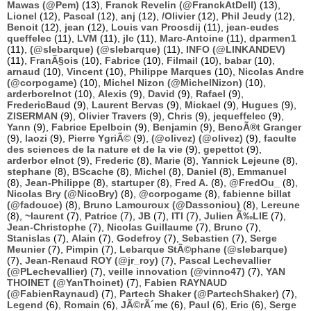
Mawas (@Pem)
(13),
Franck Revelin (@FranckAtDell)
(13),
Lionel
(12),
Pascal
(12),
anj
(12),
/Olivier
(12),
Phil Jeudy
(12),
Benoit
(12),
jean
(12),
Louis van Proosdij
(11),
jean-eudes
queffelec
(11),
LVM
(11),
jlc
(11),
Marc-Antoine
(11),
dparmen1
(11),
(@slebarque) (@slebarque)
(11),
INFO (@LINKANDEV)
(11),
FranÃ§ois
(10),
Fabrice
(10),
Filmail
(10),
babar
(10),
arnaud
(10),
Vincent
(10),
Philippe Marques
(10),
Nicolas Andre
(@corpogame)
(10),
Michel Nizon (@MichelNizon)
(10),
arderborelnot
(10),
Alexis
(9),
David
(9),
Rafael
(9),
FredericBaud
(9),
Laurent Bervas
(9),
Mickael
(9),
Hugues
(9),
ZISERMAN
(9),
Olivier Travers
(9),
Chris
(9),
jequeffelec
(9),
Yann
(9),
Fabrice Epelboin
(9),
Benjamin
(9),
BenoÃ®t Granger
(9),
laozi
(9),
Pierre YgriÃ©
(9),
(@olivez) (@olivez)
(9),
faculte
des sciences de la nature et de la vie
(9),
gepettot
(9),
arderbor elnot
(9),
Frederic
(8),
Marie
(8),
Yannick Lejeune
(8),
stephane
(8),
BScache
(8),
Michel
(8),
Daniel
(8),
Emmanuel
(8),
Jean-Philippe
(8),
startuper
(8),
Fred A.
(8),
@FredOu_
(8),
Nicolas Bry (@NicoBry)
(8),
@corpogame
(8),
fabienne billat
(@fadouce)
(8),
Bruno Lamouroux (@Dassoniou)
(8),
Lereune
(8),
~laurent
(7),
Patrice
(7),
JB
(7),
ITI
(7),
Julien Ã‰LIE
(7),
Jean-Christophe
(7),
Nicolas Guillaume
(7),
Bruno
(7),
Stanislas
(7),
Alain
(7),
Godefroy
(7),
Sebastien
(7),
Serge
Meunier
(7),
Pimpin
(7),
Lebarque StÃ©phane (@slebarque)
(7),
Jean-Renaud ROY (@jr_roy)
(7),
Pascal Lechevallier
(@PLechevallier)
(7),
veille innovation (@vinno47)
(7),
YAN
THOINET (@YanThoinet)
(7),
Fabien RAYNAUD
(@FabienRaynaud)
(7),
Partech Shaker (@PartechShaker)
(7),
Legend
(6),
Romain
(6),
JÃ©rÃ´me
(6),
Paul
(6),
Eric
(6),
Serge