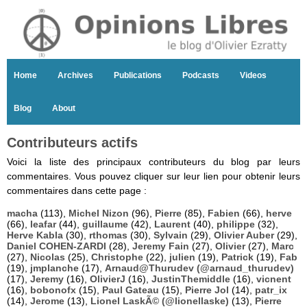
Home
Archives
Publications
Podcasts
Videos
Blog
About
Contributeurs actifs
Voici la liste des principaux contributeurs du blog par leurs
commentaires. Vous pouvez cliquer sur leur lien pour obtenir leurs
commentaires dans cette page :
macha
(113),
Michel Nizon
(96),
Pierre
(85),
Fabien
(66),
herve
(66),
leafar
(44),
guillaume
(42),
Laurent
(40),
philippe
(32),
Herve Kabla
(30),
rthomas
(30),
Sylvain
(29),
Olivier Auber
(29),
Daniel COHEN-ZARDI
(28),
Jeremy Fain
(27),
Olivier
(27),
Marc
(27),
Nicolas
(25),
Christophe
(22),
julien
(19),
Patrick
(19),
Fab
(19),
jmplanche
(17),
Arnaud@Thurudev (@arnaud_thurudev)
(17),
Jeremy
(16),
OlivierJ
(16),
JustinThemiddle
(16),
vicnent
(16),
bobonofx
(15),
Paul Gateau
(15),
Pierre Jol
(14),
patr_ix
(14),
Jerome
(13),
Lionel LaskÃ© (@lionellaske)
(13),
Pierre