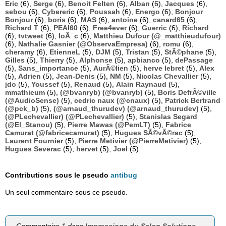
Eric
(6),
Serge
(6),
Benoit Felten
(6),
Alban
(6),
Jacques
(6),
sebou
(6),
Cybereric
(6),
Poussah
(6),
Energo
(6),
Bonjour
Bonjour
(6),
boris
(6),
MAS
(6),
antoine
(6),
canard65
(6),
Richard T
(6),
PEAI60
(6),
Free4ever
(6),
Guerric
(6),
Richard
(6),
tvtweet
(6),
loÃ¯c
(6),
Matthieu Dufour (@_matthieudufour)
(6),
Nathalie Gasnier (@ObservaEmpresa)
(6),
romu
(6),
cheramy
(6),
EtienneL
(5),
DJM
(5),
Tristan
(5),
StÃ©phane
(5),
Gilles
(5),
Thierry
(5),
Alphonse
(5),
apbianco
(5),
dePassage
(5),
Sans_importance
(5),
AurÃ©lien
(5),
herve lebret
(5),
Alex
(5),
Adrien
(5),
Jean-Denis
(5),
NM
(5),
Nicolas Chevallier
(5),
jdo
(5),
Youssef
(5),
Renaud
(5),
Alain Raynaud
(5),
mmathieum
(5),
(@bvanryb) (@bvanryb)
(5),
Boris DefrÃ©ville
(@AudioSense)
(5),
cedric naux (@cnaux)
(5),
Patrick Bertrand
(@pck_b)
(5),
(@arnaud_thurudev) (@arnaud_thurudev)
(5),
(@PLechevallier) (@PLechevallier)
(5),
Stanislas Segard
(@El_Stanou)
(5),
Pierre Mawas (@PemLT)
(5),
Fabrice
Camurat (@fabricecamurat)
(5),
Hugues SÃ©vÃ©rac
(5),
Laurent Fournier
(5),
Pierre Metivier (@PierreMetivier)
(5),
Hugues Severac
(5),
hervet
(5),
Joel
(5)
Contributions sous le pseudo
antibug
Un seul commentaire sous ce pseudo.