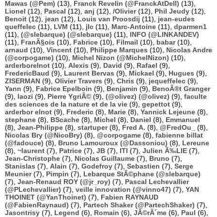
Mawas (@Pem)
(13),
Franck Revelin (@FranckAtDell)
(13),
Lionel
(12),
Pascal
(12),
anj
(12),
/Olivier
(12),
Phil Jeudy
(12),
Benoit
(12),
jean
(12),
Louis van Proosdij
(11),
jean-eudes
queffelec
(11),
LVM
(11),
jlc
(11),
Marc-Antoine
(11),
dparmen1
(11),
(@slebarque) (@slebarque)
(11),
INFO (@LINKANDEV)
(11),
FranÃ§ois
(10),
Fabrice
(10),
Filmail
(10),
babar
(10),
arnaud
(10),
Vincent
(10),
Philippe Marques
(10),
Nicolas Andre
(@corpogame)
(10),
Michel Nizon (@MichelNizon)
(10),
arderborelnot
(10),
Alexis
(9),
David
(9),
Rafael
(9),
FredericBaud
(9),
Laurent Bervas
(9),
Mickael
(9),
Hugues
(9),
ZISERMAN
(9),
Olivier Travers
(9),
Chris
(9),
jequeffelec
(9),
Yann
(9),
Fabrice Epelboin
(9),
Benjamin
(9),
BenoÃ®t Granger
(9),
laozi
(9),
Pierre YgriÃ©
(9),
(@olivez) (@olivez)
(9),
faculte
des sciences de la nature et de la vie
(9),
gepettot
(9),
arderbor elnot
(9),
Frederic
(8),
Marie
(8),
Yannick Lejeune
(8),
stephane
(8),
BScache
(8),
Michel
(8),
Daniel
(8),
Emmanuel
(8),
Jean-Philippe
(8),
startuper
(8),
Fred A.
(8),
@FredOu_
(8),
Nicolas Bry (@NicoBry)
(8),
@corpogame
(8),
fabienne billat
(@fadouce)
(8),
Bruno Lamouroux (@Dassoniou)
(8),
Lereune
(8),
~laurent
(7),
Patrice
(7),
JB
(7),
ITI
(7),
Julien Ã‰LIE
(7),
Jean-Christophe
(7),
Nicolas Guillaume
(7),
Bruno
(7),
Stanislas
(7),
Alain
(7),
Godefroy
(7),
Sebastien
(7),
Serge
Meunier
(7),
Pimpin
(7),
Lebarque StÃ©phane (@slebarque)
(7),
Jean-Renaud ROY (@jr_roy)
(7),
Pascal Lechevallier
(@PLechevallier)
(7),
veille innovation (@vinno47)
(7),
YAN
THOINET (@YanThoinet)
(7),
Fabien RAYNAUD
(@FabienRaynaud)
(7),
Partech Shaker (@PartechShaker)
(7),
Jasontrisy
(7),
Legend
(6),
Romain
(6),
JÃ©rÃ´me
(6),
Paul
(6),