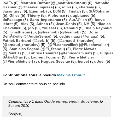
loÃ¯c
(6),
Matthieu Dufour (@_matthieudufour)
(6),
Nathalie
Gasnier (@ObservaEmpresa)
(6),
romu
(6),
cheramy
(6),
Jasontrisy
(6),
EtienneL
(5),
DJM
(5),
Tristan
(5),
StÃ©phane
(5),
Gilles
(5),
Thierry
(5),
Alphonse
(5),
apbianco
(5),
dePassage
(5),
Sans_importance
(5),
AurÃ©lien
(5),
herve
lebret
(5),
Alex
(5),
Adrien
(5),
Jean-Denis
(5),
NM
(5),
Nicolas
Chevallier
(5),
jdo
(5),
Youssef
(5),
Renaud
(5),
Alain Raynaud
(5),
mmathieum
(5),
(@bvanryb) (@bvanryb)
(5),
Boris
DefrÃ©ville (@AudioSense)
(5),
cedric naux (@cnaux)
(5),
Patrick Bertrand (@pck_b)
(5),
(@arnaud_thurudev)
(@arnaud_thurudev)
(5),
(@PLechevallier) (@PLechevallier)
(5),
Stanislas Segard (@El_Stanou)
(5),
Pierre Mawas
(@PemLT)
(5),
Fabrice Camurat (@fabricecamurat)
(5),
Hugues
SÃ©vÃ©rac
(5),
Laurent Fournier
(5),
Pierre Metivier
(@PierreMetivier)
(5),
Hugues Severac
(5),
hervet
(5),
Joel
(5)
Contributions sous le pseudo
Maxime Ernoult
Un seul commentaire sous ce pseudo.
Commentaire 1 dans
Guide entrepreneur, douzième
, le
8 mars 2010
Bonjour,