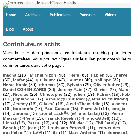
Home
Archives
Publications
Podcasts
Videos
Blog
About
Contributeurs actifs
Voici la liste des principaux contributeurs du blog par leurs
commentaires. Vous pouvez cliquer sur leur lien pour obtenir leurs
commentaires dans cette page :
macha
(113),
Michel Nizon
(96),
Pierre
(85),
Fabien
(66),
herve
(66),
leafar
(44),
guillaume
(42),
Laurent
(40),
philippe
(32),
Herve Kabla
(30),
rthomas
(30),
Sylvain
(29),
Olivier Auber
(29),
Daniel COHEN-ZARDI
(28),
Jeremy Fain
(27),
Olivier
(27),
Marc
(27),
Nicolas
(25),
Christophe
(22),
julien
(19),
Patrick
(19),
Fab
(19),
jmplanche
(17),
Arnaud@Thurudev (@arnaud_thurudev)
(17),
Jeremy
(16),
OlivierJ
(16),
JustinThemiddle
(16),
vicnent
(16),
bobonofx
(15),
Paul Gateau
(15),
Pierre Jol
(14),
patr_ix
(14),
Jerome
(13),
Lionel LaskÃ© (@lionellaske)
(13),
Pierre
Mawas (@Pem)
(13),
Franck Revelin (@FranckAtDell)
(13),
Lionel
(12),
Pascal
(12),
anj
(12),
/Olivier
(12),
Phil Jeudy
(12),
Benoit
(12),
jean
(12),
Louis van Proosdij
(11),
jean-eudes
queffelec
(11),
LVM
(11),
jlc
(11),
Marc-Antoine
(11),
dparmen1