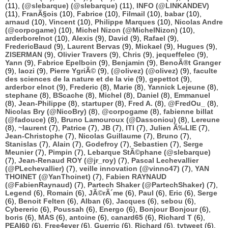
(11),
(@slebarque) (@slebarque)
(11),
INFO (@LINKANDEV)
(11),
FranÃ§ois
(10),
Fabrice
(10),
Filmail
(10),
babar
(10),
arnaud
(10),
Vincent
(10),
Philippe Marques
(10),
Nicolas Andre
(@corpogame)
(10),
Michel Nizon (@MichelNizon)
(10),
arderborelnot
(10),
Alexis
(9),
David
(9),
Rafael
(9),
FredericBaud
(9),
Laurent Bervas
(9),
Mickael
(9),
Hugues
(9),
ZISERMAN
(9),
Olivier Travers
(9),
Chris
(9),
jequeffelec
(9),
Yann
(9),
Fabrice Epelboin
(9),
Benjamin
(9),
BenoÃ®t Granger
(9),
laozi
(9),
Pierre YgriÃ©
(9),
(@olivez) (@olivez)
(9),
faculte
des sciences de la nature et de la vie
(9),
gepettot
(9),
arderbor elnot
(9),
Frederic
(8),
Marie
(8),
Yannick Lejeune
(8),
stephane
(8),
BScache
(8),
Michel
(8),
Daniel
(8),
Emmanuel
(8),
Jean-Philippe
(8),
startuper
(8),
Fred A.
(8),
@FredOu_
(8),
Nicolas Bry (@NicoBry)
(8),
@corpogame
(8),
fabienne billat
(@fadouce)
(8),
Bruno Lamouroux (@Dassoniou)
(8),
Lereune
(8),
~laurent
(7),
Patrice
(7),
JB
(7),
ITI
(7),
Julien Ã‰LIE
(7),
Jean-Christophe
(7),
Nicolas Guillaume
(7),
Bruno
(7),
Stanislas
(7),
Alain
(7),
Godefroy
(7),
Sebastien
(7),
Serge
Meunier
(7),
Pimpin
(7),
Lebarque StÃ©phane (@slebarque)
(7),
Jean-Renaud ROY (@jr_roy)
(7),
Pascal Lechevallier
(@PLechevallier)
(7),
veille innovation (@vinno47)
(7),
YAN
THOINET (@YanThoinet)
(7),
Fabien RAYNAUD
(@FabienRaynaud)
(7),
Partech Shaker (@PartechShaker)
(7),
Legend
(6),
Romain
(6),
JÃ©rÃ´me
(6),
Paul
(6),
Eric
(6),
Serge
(6),
Benoit Felten
(6),
Alban
(6),
Jacques
(6),
sebou
(6),
Cybereric
(6),
Poussah
(6),
Energo
(6),
Bonjour Bonjour
(6),
boris
(6),
MAS
(6),
antoine
(6),
canard65
(6),
Richard T
(6),
PEAI60
(6),
Free4ever
(6),
Guerric
(6),
Richard
(6),
tvtweet
(6),