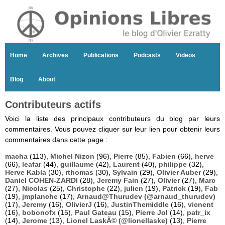
Home
Archives
Publications
Podcasts
Videos
Blog
About
Contributeurs actifs
Voici la liste des principaux contributeurs du blog par leurs
commentaires. Vous pouvez cliquer sur leur lien pour obtenir leurs
commentaires dans cette page :
macha
(113),
Michel Nizon
(96),
Pierre
(85),
Fabien
(66),
herve
(66),
leafar
(44),
guillaume
(42),
Laurent
(40),
philippe
(32),
Herve Kabla
(30),
rthomas
(30),
Sylvain
(29),
Olivier Auber
(29),
Daniel COHEN-ZARDI
(28),
Jeremy Fain
(27),
Olivier
(27),
Marc
(27),
Nicolas
(25),
Christophe
(22),
julien
(19),
Patrick
(19),
Fab
(19),
jmplanche
(17),
Arnaud@Thurudev (@arnaud_thurudev)
(17),
Jeremy
(16),
OlivierJ
(16),
JustinThemiddle
(16),
vicnent
(16),
bobonofx
(15),
Paul Gateau
(15),
Pierre Jol
(14),
patr_ix
(14),
Jerome
(13),
Lionel LaskÃ© (@lionellaske)
(13),
Pierre