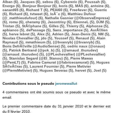
Alban
(6),
Jacques
(6),
sebou
(6),
Cybereric
(6),
Poussah
(6),
Energo
(6),
Bonjour Bonjour
(6),
boris
(6),
MAS
(6),
antoine
(6),
canard65
(6),
Richard T
(6),
PEAI60
(6),
Free4ever
(6),
Guerric
(6),
Richard
(6),
tvtweet
(6),
loÃ¯c
(6),
Matthieu Dufour
(@_matthieudufour)
(6),
Nathalie Gasnier (@ObservaEmpresa)
(6),
romu
(6),
cheramy
(6),
Jasontrisy
(6),
EtienneL
(5),
DJM
(5),
Tristan
(5),
StÃ©phane
(5),
Gilles
(5),
Thierry
(5),
Alphonse
(5),
apbianco
(5),
dePassage
(5),
Sans_importance
(5),
AurÃ©lien
(5),
herve lebret
(5),
Alex
(5),
Adrien
(5),
Jean-Denis
(5),
NM
(5),
Nicolas Chevallier
(5),
jdo
(5),
Youssef
(5),
Renaud
(5),
Alain
Raynaud
(5),
mmathieum
(5),
(@bvanryb) (@bvanryb)
(5),
Boris DefrÃ©ville (@AudioSense)
(5),
cedric naux (@cnaux)
(5),
Patrick Bertrand (@pck_b)
(5),
(@arnaud_thurudev)
(@arnaud_thurudev)
(5),
(@PLechevallier) (@PLechevallier)
(5),
Stanislas Segard (@El_Stanou)
(5),
Pierre Mawas
(@PemLT)
(5),
Fabrice Camurat (@fabricecamurat)
(5),
Hugues
SÃ©vÃ©rac
(5),
Laurent Fournier
(5),
Pierre Metivier
(@PierreMetivier)
(5),
Hugues Severac
(5),
hervet
(5),
Joel
(5)
Contributions sous le pseudo
jeromewallut
4 commentaires ont été soumis sous ce pseudo et avec le même
email.
Le premier commentaire date du 31 janvier 2010 et le dernier est
du 8 février 2010.