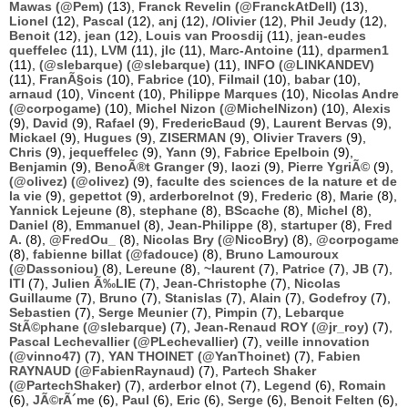
Mawas (@Pem)
(13),
Franck Revelin (@FranckAtDell)
(13),
Lionel
(12),
Pascal
(12),
anj
(12),
/Olivier
(12),
Phil Jeudy
(12),
Benoit
(12),
jean
(12),
Louis van Proosdij
(11),
jean-eudes
queffelec
(11),
LVM
(11),
jlc
(11),
Marc-Antoine
(11),
dparmen1
(11),
(@slebarque) (@slebarque)
(11),
INFO (@LINKANDEV)
(11),
FranÃ§ois
(10),
Fabrice
(10),
Filmail
(10),
babar
(10),
arnaud
(10),
Vincent
(10),
Philippe Marques
(10),
Nicolas Andre
(@corpogame)
(10),
Michel Nizon (@MichelNizon)
(10),
Alexis
(9),
David
(9),
Rafael
(9),
FredericBaud
(9),
Laurent Bervas
(9),
Mickael
(9),
Hugues
(9),
ZISERMAN
(9),
Olivier Travers
(9),
Chris
(9),
jequeffelec
(9),
Yann
(9),
Fabrice Epelboin
(9),
Benjamin
(9),
BenoÃ®t Granger
(9),
laozi
(9),
Pierre YgriÃ©
(9),
(@olivez) (@olivez)
(9),
faculte des sciences de la nature et de
la vie
(9),
gepettot
(9),
arderborelnot
(9),
Frederic
(8),
Marie
(8),
Yannick Lejeune
(8),
stephane
(8),
BScache
(8),
Michel
(8),
Daniel
(8),
Emmanuel
(8),
Jean-Philippe
(8),
startuper
(8),
Fred
A.
(8),
@FredOu_
(8),
Nicolas Bry (@NicoBry)
(8),
@corpogame
(8),
fabienne billat (@fadouce)
(8),
Bruno Lamouroux
(@Dassoniou)
(8),
Lereune
(8),
~laurent
(7),
Patrice
(7),
JB
(7),
ITI
(7),
Julien Ã‰LIE
(7),
Jean-Christophe
(7),
Nicolas
Guillaume
(7),
Bruno
(7),
Stanislas
(7),
Alain
(7),
Godefroy
(7),
Sebastien
(7),
Serge Meunier
(7),
Pimpin
(7),
Lebarque
StÃ©phane (@slebarque)
(7),
Jean-Renaud ROY (@jr_roy)
(7),
Pascal Lechevallier (@PLechevallier)
(7),
veille innovation
(@vinno47)
(7),
YAN THOINET (@YanThoinet)
(7),
Fabien
RAYNAUD (@FabienRaynaud)
(7),
Partech Shaker
(@PartechShaker)
(7),
arderbor elnot
(7),
Legend
(6),
Romain
(6),
JÃ©rÃ´me
(6),
Paul
(6),
Eric
(6),
Serge
(6),
Benoit Felten
(6),