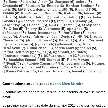
(6),
Benoit Felten
(6),
Alban
(6),
Jacques
(6),
sebou
(6),
Cybereric
(6),
Poussah
(6),
Energo
(6),
Bonjour Bonjour
(6),
boris
(6),
MAS
(6),
antoine
(6),
canard65
(6),
Richard T
(6),
PEAI60
(6),
Free4ever
(6),
Guerric
(6),
Richard
(6),
tvtweet
(6),
loÃ¯c
(6),
Matthieu Dufour (@_matthieudufour)
(6),
Nathalie
Gasnier (@ObservaEmpresa)
(6),
romu
(6),
cheramy
(6),
Jasontrisy
(6),
EtienneL
(5),
DJM
(5),
Tristan
(5),
StÃ©phane
(5),
Gilles
(5),
Thierry
(5),
Alphonse
(5),
apbianco
(5),
dePassage
(5),
Sans_importance
(5),
AurÃ©lien
(5),
herve
lebret
(5),
Alex
(5),
Adrien
(5),
Jean-Denis
(5),
NM
(5),
Nicolas
Chevallier
(5),
jdo
(5),
Youssef
(5),
Renaud
(5),
Alain Raynaud
(5),
mmathieum
(5),
(@bvanryb) (@bvanryb)
(5),
Boris
DefrÃ©ville (@AudioSense)
(5),
cedric naux (@cnaux)
(5),
Patrick Bertrand (@pck_b)
(5),
(@arnaud_thurudev)
(@arnaud_thurudev)
(5),
(@PLechevallier) (@PLechevallier)
(5),
Stanislas Segard (@El_Stanou)
(5),
Pierre Mawas
(@PemLT)
(5),
Fabrice Camurat (@fabricecamurat)
(5),
Hugues
SÃ©vÃ©rac
(5),
Laurent Fournier
(5),
Pierre Metivier
(@PierreMetivier)
(5),
Hugues Severac
(5),
hervet
(5),
Joel
(5)
Contributions sous le pseudo
Jean-Marc Mercier
2 commentaires ont été soumis sous ce pseudo et avec le même
email.
Le premier commentaire date du 9 janvier 2010 et le dernier est du