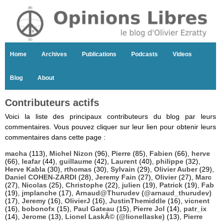
Home
Archives
Publications
Podcasts
Videos
Blog
About
Contributeurs actifs
Voici la liste des principaux contributeurs du blog par leurs
commentaires. Vous pouvez cliquer sur leur lien pour obtenir leurs
commentaires dans cette page :
macha
(113),
Michel Nizon
(96),
Pierre
(85),
Fabien
(66),
herve
(66),
leafar
(44),
guillaume
(42),
Laurent
(40),
philippe
(32),
Herve Kabla
(30),
rthomas
(30),
Sylvain
(29),
Olivier Auber
(29),
Daniel COHEN-ZARDI
(28),
Jeremy Fain
(27),
Olivier
(27),
Marc
(27),
Nicolas
(25),
Christophe
(22),
julien
(19),
Patrick
(19),
Fab
(19),
jmplanche
(17),
Arnaud@Thurudev (@arnaud_thurudev)
(17),
Jeremy
(16),
OlivierJ
(16),
JustinThemiddle
(16),
vicnent
(16),
bobonofx
(15),
Paul Gateau
(15),
Pierre Jol
(14),
patr_ix
(14),
Jerome
(13),
Lionel LaskÃ© (@lionellaske)
(13),
Pierre