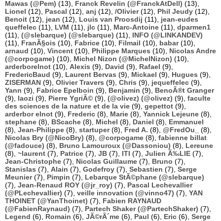
Mawas (@Pem)
(13),
Franck Revelin (@FranckAtDell)
(13),
Lionel
(12),
Pascal
(12),
anj
(12),
/Olivier
(12),
Phil Jeudy
(12),
Benoit
(12),
jean
(12),
Louis van Proosdij
(11),
jean-eudes
queffelec
(11),
LVM
(11),
jlc
(11),
Marc-Antoine
(11),
dparmen1
(11),
(@slebarque) (@slebarque)
(11),
INFO (@LINKANDEV)
(11),
FranÃ§ois
(10),
Fabrice
(10),
Filmail
(10),
babar
(10),
arnaud
(10),
Vincent
(10),
Philippe Marques
(10),
Nicolas Andre
(@corpogame)
(10),
Michel Nizon (@MichelNizon)
(10),
arderborelnot
(10),
Alexis
(9),
David
(9),
Rafael
(9),
FredericBaud
(9),
Laurent Bervas
(9),
Mickael
(9),
Hugues
(9),
ZISERMAN
(9),
Olivier Travers
(9),
Chris
(9),
jequeffelec
(9),
Yann
(9),
Fabrice Epelboin
(9),
Benjamin
(9),
BenoÃ®t Granger
(9),
laozi
(9),
Pierre YgriÃ©
(9),
(@olivez) (@olivez)
(9),
faculte
des sciences de la nature et de la vie
(9),
gepettot
(9),
arderbor elnot
(9),
Frederic
(8),
Marie
(8),
Yannick Lejeune
(8),
stephane
(8),
BScache
(8),
Michel
(8),
Daniel
(8),
Emmanuel
(8),
Jean-Philippe
(8),
startuper
(8),
Fred A.
(8),
@FredOu_
(8),
Nicolas Bry (@NicoBry)
(8),
@corpogame
(8),
fabienne billat
(@fadouce)
(8),
Bruno Lamouroux (@Dassoniou)
(8),
Lereune
(8),
~laurent
(7),
Patrice
(7),
JB
(7),
ITI
(7),
Julien Ã‰LIE
(7),
Jean-Christophe
(7),
Nicolas Guillaume
(7),
Bruno
(7),
Stanislas
(7),
Alain
(7),
Godefroy
(7),
Sebastien
(7),
Serge
Meunier
(7),
Pimpin
(7),
Lebarque StÃ©phane (@slebarque)
(7),
Jean-Renaud ROY (@jr_roy)
(7),
Pascal Lechevallier
(@PLechevallier)
(7),
veille innovation (@vinno47)
(7),
YAN
THOINET (@YanThoinet)
(7),
Fabien RAYNAUD
(@FabienRaynaud)
(7),
Partech Shaker (@PartechShaker)
(7),
Legend
(6),
Romain
(6),
JÃ©rÃ´me
(6),
Paul
(6),
Eric
(6),
Serge