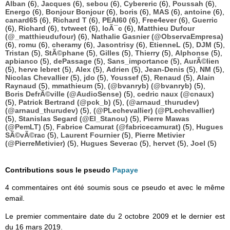
Alban
(6),
Jacques
(6),
sebou
(6),
Cybereric
(6),
Poussah
(6),
Energo
(6),
Bonjour Bonjour
(6),
boris
(6),
MAS
(6),
antoine
(6),
canard65
(6),
Richard T
(6),
PEAI60
(6),
Free4ever
(6),
Guerric
(6),
Richard
(6),
tvtweet
(6),
loÃ¯c
(6),
Matthieu Dufour
(@_matthieudufour)
(6),
Nathalie Gasnier (@ObservaEmpresa)
(6),
romu
(6),
cheramy
(6),
Jasontrisy
(6),
EtienneL
(5),
DJM
(5),
Tristan
(5),
StÃ©phane
(5),
Gilles
(5),
Thierry
(5),
Alphonse
(5),
apbianco
(5),
dePassage
(5),
Sans_importance
(5),
AurÃ©lien
(5),
herve lebret
(5),
Alex
(5),
Adrien
(5),
Jean-Denis
(5),
NM
(5),
Nicolas Chevallier
(5),
jdo
(5),
Youssef
(5),
Renaud
(5),
Alain
Raynaud
(5),
mmathieum
(5),
(@bvanryb) (@bvanryb)
(5),
Boris DefrÃ©ville (@AudioSense)
(5),
cedric naux (@cnaux)
(5),
Patrick Bertrand (@pck_b)
(5),
(@arnaud_thurudev)
(@arnaud_thurudev)
(5),
(@PLechevallier) (@PLechevallier)
(5),
Stanislas Segard (@El_Stanou)
(5),
Pierre Mawas
(@PemLT)
(5),
Fabrice Camurat (@fabricecamurat)
(5),
Hugues
SÃ©vÃ©rac
(5),
Laurent Fournier
(5),
Pierre Metivier
(@PierreMetivier)
(5),
Hugues Severac
(5),
hervet
(5),
Joel
(5)
Contributions sous le pseudo
Papaye
4 commentaires ont été soumis sous ce pseudo et avec le même
email.
Le premier commentaire date du 2 octobre 2009 et le dernier est
du 16 mars 2019.