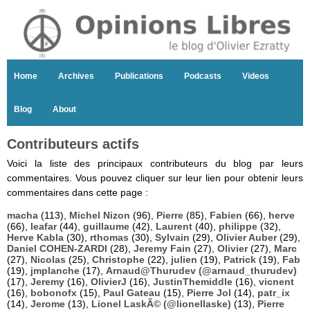
Home
Archives
Publications
Podcasts
Videos
Blog
About
Contributeurs actifs
Voici la liste des principaux contributeurs du blog par leurs
commentaires. Vous pouvez cliquer sur leur lien pour obtenir leurs
commentaires dans cette page :
macha
(113),
Michel Nizon
(96),
Pierre
(85),
Fabien
(66),
herve
(66),
leafar
(44),
guillaume
(42),
Laurent
(40),
philippe
(32),
Herve Kabla
(30),
rthomas
(30),
Sylvain
(29),
Olivier Auber
(29),
Daniel COHEN-ZARDI
(28),
Jeremy Fain
(27),
Olivier
(27),
Marc
(27),
Nicolas
(25),
Christophe
(22),
julien
(19),
Patrick
(19),
Fab
(19),
jmplanche
(17),
Arnaud@Thurudev (@arnaud_thurudev)
(17),
Jeremy
(16),
OlivierJ
(16),
JustinThemiddle
(16),
vicnent
(16),
bobonofx
(15),
Paul Gateau
(15),
Pierre Jol
(14),
patr_ix
(14),
Jerome
(13),
Lionel LaskÃ© (@lionellaske)
(13),
Pierre