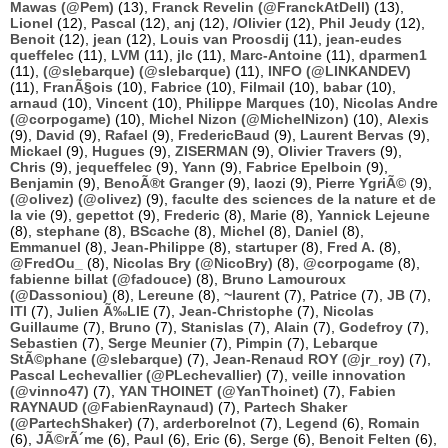
Mawas (@Pem)
(13),
Franck Revelin (@FranckAtDell)
(13),
Lionel
(12),
Pascal
(12),
anj
(12),
/Olivier
(12),
Phil Jeudy
(12),
Benoit
(12),
jean
(12),
Louis van Proosdij
(11),
jean-eudes
queffelec
(11),
LVM
(11),
jlc
(11),
Marc-Antoine
(11),
dparmen1
(11),
(@slebarque) (@slebarque)
(11),
INFO (@LINKANDEV)
(11),
FranÃ§ois
(10),
Fabrice
(10),
Filmail
(10),
babar
(10),
arnaud
(10),
Vincent
(10),
Philippe Marques
(10),
Nicolas Andre
(@corpogame)
(10),
Michel Nizon (@MichelNizon)
(10),
Alexis
(9),
David
(9),
Rafael
(9),
FredericBaud
(9),
Laurent Bervas
(9),
Mickael
(9),
Hugues
(9),
ZISERMAN
(9),
Olivier Travers
(9),
Chris
(9),
jequeffelec
(9),
Yann
(9),
Fabrice Epelboin
(9),
Benjamin
(9),
BenoÃ®t Granger
(9),
laozi
(9),
Pierre YgriÃ©
(9),
(@olivez) (@olivez)
(9),
faculte des sciences de la nature et de
la vie
(9),
gepettot
(9),
Frederic
(8),
Marie
(8),
Yannick Lejeune
(8),
stephane
(8),
BScache
(8),
Michel
(8),
Daniel
(8),
Emmanuel
(8),
Jean-Philippe
(8),
startuper
(8),
Fred A.
(8),
@FredOu_
(8),
Nicolas Bry (@NicoBry)
(8),
@corpogame
(8),
fabienne billat (@fadouce)
(8),
Bruno Lamouroux
(@Dassoniou)
(8),
Lereune
(8),
~laurent
(7),
Patrice
(7),
JB
(7),
ITI
(7),
Julien Ã‰LIE
(7),
Jean-Christophe
(7),
Nicolas
Guillaume
(7),
Bruno
(7),
Stanislas
(7),
Alain
(7),
Godefroy
(7),
Sebastien
(7),
Serge Meunier
(7),
Pimpin
(7),
Lebarque
StÃ©phane (@slebarque)
(7),
Jean-Renaud ROY (@jr_roy)
(7),
Pascal Lechevallier (@PLechevallier)
(7),
veille innovation
(@vinno47)
(7),
YAN THOINET (@YanThoinet)
(7),
Fabien
RAYNAUD (@FabienRaynaud)
(7),
Partech Shaker
(@PartechShaker)
(7),
arderborelnot
(7),
Legend
(6),
Romain
(6),
JÃ©rÃ´me
(6),
Paul
(6),
Eric
(6),
Serge
(6),
Benoit Felten
(6),