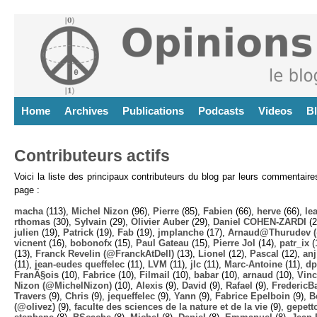
Home
Archives
Publications
Podcasts
Videos
B
Contributeurs actifs
Voici la liste des principaux contributeurs du blog par leurs commentair
page :
macha
(113),
Michel Nizon
(96),
Pierre
(85),
Fabien
(66),
herve
(66),
lea
rthomas
(30),
Sylvain
(29),
Olivier Auber
(29),
Daniel COHEN-ZARDI
(2
julien
(19),
Patrick
(19),
Fab
(19),
jmplanche
(17),
Arnaud@Thurudev (
vicnent
(16),
bobonofx
(15),
Paul Gateau
(15),
Pierre Jol
(14),
patr_ix
(
(13),
Franck Revelin (@FranckAtDell)
(13),
Lionel
(12),
Pascal
(12),
anj
(11),
jean-eudes queffelec
(11),
LVM
(11),
jlc
(11),
Marc-Antoine
(11),
dp
FranÃ§ois
(10),
Fabrice
(10),
Filmail
(10),
babar
(10),
arnaud
(10),
Vinc
Nizon (@MichelNizon)
(10),
Alexis
(9),
David
(9),
Rafael
(9),
FredericB
Travers
(9),
Chris
(9),
jequeffelec
(9),
Yann
(9),
Fabrice Epelboin
(9),
B
(@olivez)
(9),
faculte des sciences de la nature et de la vie
(9),
gepett