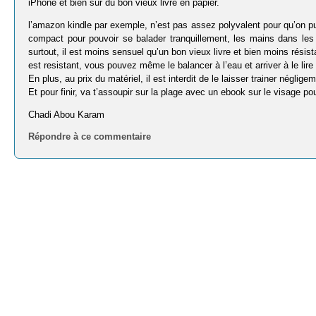
iPhone et bien sûr du bon vieux livre en papier.
l’amazon kindle par exemple, n’est pas assez polyvalent pour qu’on pu
compact pour pouvoir se balader tranquillement, les mains dans les 
surtout, il est moins sensuel qu’un bon vieux livre et bien moins résista
est resistant, vous pouvez même le balancer à l’eau et arriver à le li
En plus, au prix du matériel, il est interdit de le laisser trainer néglig
Et pour finir, va t’assoupir sur la plage avec un ebook sur le visage pou
Chadi Abou Karam
Répondre à ce commentaire