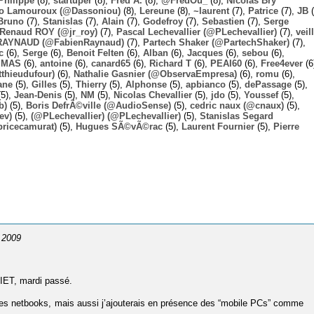
Philippe
(8),
startuper
(8),
Fred A.
(8),
@FredOu_
(8),
Nicolas Bry
o Lamouroux (@Dassoniou)
(8),
Lereune
(8),
~laurent
(7),
Patrice
(7),
JB
(
Bruno
(7),
Stanislas
(7),
Alain
(7),
Godefroy
(7),
Sebastien
(7),
Serge
-Renaud ROY (@jr_roy)
(7),
Pascal Lechevallier (@PLechevallier)
(7),
veil
RAYNAUD (@FabienRaynaud)
(7),
Partech Shaker (@PartechShaker)
(7),
c
(6),
Serge
(6),
Benoit Felten
(6),
Alban
(6),
Jacques
(6),
sebou
(6),
,
MAS
(6),
antoine
(6),
canard65
(6),
Richard T
(6),
PEAI60
(6),
Free4ever
(6
thieudufour)
(6),
Nathalie Gasnier (@ObservaEmpresa)
(6),
romu
(6),
ane
(5),
Gilles
(5),
Thierry
(5),
Alphonse
(5),
apbianco
(5),
dePassage
(5),
5),
Jean-Denis
(5),
NM
(5),
Nicolas Chevallier
(5),
jdo
(5),
Youssef
(5),
b)
(5),
Boris DefrÃ©ville (@AudioSense)
(5),
cedric naux (@cnaux)
(5),
ev)
(5),
(@PLechevallier) (@PLechevallier)
(5),
Stanislas Segard
bricecamurat)
(5),
Hugues SÃ©vÃ©rac
(5),
Laurent Fournier
(5),
Pierre
i 2009
CIET, mardi passé.
e des netbooks, mais aussi j’ajouterais en présence des “mobile PCs” comme