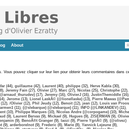
log
About
es. Vous pouvez cliquer sur leur lien pour obtenir leurs commentaires dans ce
far
(44),
guillaume
(42),
Laurent
(40),
philippe
(32),
Herve Kabla
(30),
8),
Jeremy Fain
(27),
Olivier
(27),
Marc
(27),
Nicolas
(25),
Christophe
(22),
@arnaud_thurudev)
(17),
Jeremy
(16),
OlivierJ
(16),
JustinThemiddle
(16)
14),
Jerome
(13),
Lionel LaskÃ© (@lionellaske)
(13),
Pierre Mawas (@Pe
(12),
/Olivier
(12),
Phil Jeudy
(12),
Benoit
(12),
jean
(12),
Louis van Proos
armen1
(11),
(@slebarque) (@slebarque)
(11),
INFO (@LINKANDEV)
(11),
ent
(10),
Philippe Marques
(10),
Nicolas Andre (@corpogame)
(10),
Miche
aud
(9),
Laurent Bervas
(9),
Mickael
(9),
Hugues
(9),
ZISERMAN
(9),
Olivie
enjamin
(9),
BenoÃ®t Granger
(9),
laozi
(9),
Pierre YgriÃ©
(9),
(@olivez)
ot
(9),
arderborelnot
(9),
Frederic
(8),
Marie
(8),
Yannick Lejeune
(8),