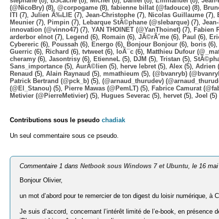
stephane
(8),
BScache
(8),
Michel
(8),
Daniel
(8),
Emmanuel
(8),
Jean-
(@NicoBry)
(8),
@corpogame
(8),
fabienne billat (@fadouce)
(8),
Brun
ITI
(7),
Julien Ã‰LIE
(7),
Jean-Christophe
(7),
Nicolas Guillaume
(7),
Meunier
(7),
Pimpin
(7),
Lebarque StÃ©phane (@slebarque)
(7),
Jean
innovation (@vinno47)
(7),
YAN THOINET (@YanThoinet)
(7),
Fabien 
arderbor elnot
(7),
Legend
(6),
Romain
(6),
JÃ©rÃ´me
(6),
Paul
(6),
Eri
Cybereric
(6),
Poussah
(6),
Energo
(6),
Bonjour Bonjour
(6),
boris
(6)
Guerric
(6),
Richard
(6),
tvtweet
(6),
loÃ¯c
(6),
Matthieu Dufour (@_mat
cheramy
(6),
Jasontrisy
(6),
EtienneL
(5),
DJM
(5),
Tristan
(5),
StÃ©ph
Sans_importance
(5),
AurÃ©lien
(5),
herve lebret
(5),
Alex
(5),
Adrien
(
Renaud
(5),
Alain Raynaud
(5),
mmathieum
(5),
(@bvanryb) (@bvanry
Patrick Bertrand (@pck_b)
(5),
(@arnaud_thurudev) (@arnaud_thurud
(@El_Stanou)
(5),
Pierre Mawas (@PemLT)
(5),
Fabrice Camurat (@fa
Metivier (@PierreMetivier)
(5),
Hugues Severac
(5),
hervet
(5),
Joel
(5)
Contributions sous le pseudo
chadiak
Un seul commentaire sous ce pseudo.
Commentaire 1 dans
Netbook sous Windows 7 et Ubuntu
, le 16 ma
Bonjour Olivier,
un mot d’abord pour te remercier de ton digest du loisir numérique, à 
Je suis d’accord, concernant l’intérêt limité de l’e-book, en présenc