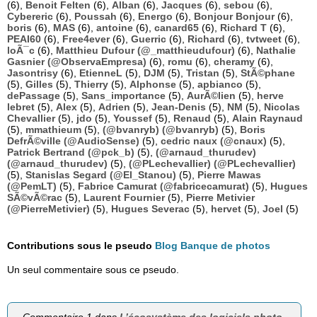
(6),
Benoit Felten
(6),
Alban
(6),
Jacques
(6),
sebou
(6),
Cybereric
(6),
Poussah
(6),
Energo
(6),
Bonjour Bonjour
(6),
boris
(6),
MAS
(6),
antoine
(6),
canard65
(6),
Richard T
(6),
PEAI60
(6),
Free4ever
(6),
Guerric
(6),
Richard
(6),
tvtweet
(6),
loÃ¯c
(6),
Matthieu Dufour (@_matthieudufour)
(6),
Nathalie
Gasnier (@ObservaEmpresa)
(6),
romu
(6),
cheramy
(6),
Jasontrisy
(6),
EtienneL
(5),
DJM
(5),
Tristan
(5),
StÃ©phane
(5),
Gilles
(5),
Thierry
(5),
Alphonse
(5),
apbianco
(5),
dePassage
(5),
Sans_importance
(5),
AurÃ©lien
(5),
herve
lebret
(5),
Alex
(5),
Adrien
(5),
Jean-Denis
(5),
NM
(5),
Nicolas
Chevallier
(5),
jdo
(5),
Youssef
(5),
Renaud
(5),
Alain Raynaud
(5),
mmathieum
(5),
(@bvanryb) (@bvanryb)
(5),
Boris
DefrÃ©ville (@AudioSense)
(5),
cedric naux (@cnaux)
(5),
Patrick Bertrand (@pck_b)
(5),
(@arnaud_thurudev)
(@arnaud_thurudev)
(5),
(@PLechevallier) (@PLechevallier)
(5),
Stanislas Segard (@El_Stanou)
(5),
Pierre Mawas
(@PemLT)
(5),
Fabrice Camurat (@fabricecamurat)
(5),
Hugues
SÃ©vÃ©rac
(5),
Laurent Fournier
(5),
Pierre Metivier
(@PierreMetivier)
(5),
Hugues Severac
(5),
hervet
(5),
Joel
(5)
Contributions sous le pseudo
Blog Banque de photos
Un seul commentaire sous ce pseudo.