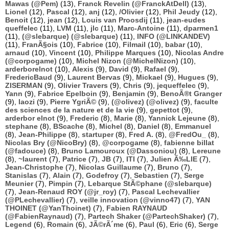
Mawas (@Pem)
(13),
Franck Revelin (@FranckAtDell)
(13),
Lionel
(12),
Pascal
(12),
anj
(12),
/Olivier
(12),
Phil Jeudy
(12),
Benoit
(12),
jean
(12),
Louis van Proosdij
(11),
jean-eudes
queffelec
(11),
LVM
(11),
jlc
(11),
Marc-Antoine
(11),
dparmen1
(11),
(@slebarque) (@slebarque)
(11),
INFO (@LINKANDEV)
(11),
FranÃ§ois
(10),
Fabrice
(10),
Filmail
(10),
babar
(10),
arnaud
(10),
Vincent
(10),
Philippe Marques
(10),
Nicolas Andre
(@corpogame)
(10),
Michel Nizon (@MichelNizon)
(10),
arderborelnot
(10),
Alexis
(9),
David
(9),
Rafael
(9),
FredericBaud
(9),
Laurent Bervas
(9),
Mickael
(9),
Hugues
(9),
ZISERMAN
(9),
Olivier Travers
(9),
Chris
(9),
jequeffelec
(9),
Yann
(9),
Fabrice Epelboin
(9),
Benjamin
(9),
BenoÃ®t Granger
(9),
laozi
(9),
Pierre YgriÃ©
(9),
(@olivez) (@olivez)
(9),
faculte
des sciences de la nature et de la vie
(9),
gepettot
(9),
arderbor elnot
(9),
Frederic
(8),
Marie
(8),
Yannick Lejeune
(8),
stephane
(8),
BScache
(8),
Michel
(8),
Daniel
(8),
Emmanuel
(8),
Jean-Philippe
(8),
startuper
(8),
Fred A.
(8),
@FredOu_
(8),
Nicolas Bry (@NicoBry)
(8),
@corpogame
(8),
fabienne billat
(@fadouce)
(8),
Bruno Lamouroux (@Dassoniou)
(8),
Lereune
(8),
~laurent
(7),
Patrice
(7),
JB
(7),
ITI
(7),
Julien Ã‰LIE
(7),
Jean-Christophe
(7),
Nicolas Guillaume
(7),
Bruno
(7),
Stanislas
(7),
Alain
(7),
Godefroy
(7),
Sebastien
(7),
Serge
Meunier
(7),
Pimpin
(7),
Lebarque StÃ©phane (@slebarque)
(7),
Jean-Renaud ROY (@jr_roy)
(7),
Pascal Lechevallier
(@PLechevallier)
(7),
veille innovation (@vinno47)
(7),
YAN
THOINET (@YanThoinet)
(7),
Fabien RAYNAUD
(@FabienRaynaud)
(7),
Partech Shaker (@PartechShaker)
(7),
Legend
(6),
Romain
(6),
JÃ©rÃ´me
(6),
Paul
(6),
Eric
(6),
Serge