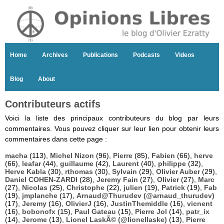
Home
Archives
Publications
Podcasts
Videos
Blog
About
Contributeurs actifs
Voici la liste des principaux contributeurs du blog par leurs
commentaires. Vous pouvez cliquer sur leur lien pour obtenir leurs
commentaires dans cette page :
macha
(113),
Michel Nizon
(96),
Pierre
(85),
Fabien
(66),
herve
(66),
leafar
(44),
guillaume
(42),
Laurent
(40),
philippe
(32),
Herve Kabla
(30),
rthomas
(30),
Sylvain
(29),
Olivier Auber
(29),
Daniel COHEN-ZARDI
(28),
Jeremy Fain
(27),
Olivier
(27),
Marc
(27),
Nicolas
(25),
Christophe
(22),
julien
(19),
Patrick
(19),
Fab
(19),
jmplanche
(17),
Arnaud@Thurudev (@arnaud_thurudev)
(17),
Jeremy
(16),
OlivierJ
(16),
JustinThemiddle
(16),
vicnent
(16),
bobonofx
(15),
Paul Gateau
(15),
Pierre Jol
(14),
patr_ix
(14),
Jerome
(13),
Lionel LaskÃ© (@lionellaske)
(13),
Pierre