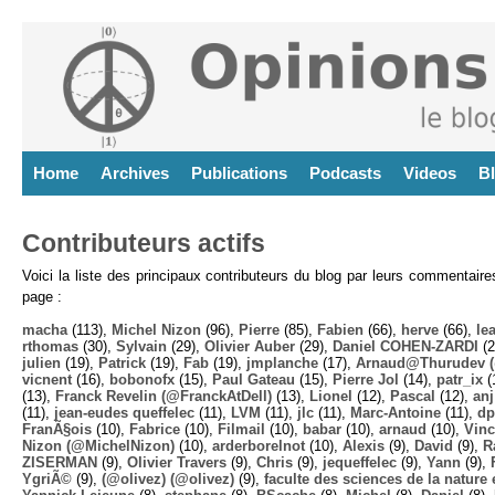
Home
Archives
Publications
Podcasts
Videos
B
Contributeurs actifs
Voici la liste des principaux contributeurs du blog par leurs commentair
page :
macha
(113),
Michel Nizon
(96),
Pierre
(85),
Fabien
(66),
herve
(66),
lea
rthomas
(30),
Sylvain
(29),
Olivier Auber
(29),
Daniel COHEN-ZARDI
(2
julien
(19),
Patrick
(19),
Fab
(19),
jmplanche
(17),
Arnaud@Thurudev (
vicnent
(16),
bobonofx
(15),
Paul Gateau
(15),
Pierre Jol
(14),
patr_ix
(
(13),
Franck Revelin (@FranckAtDell)
(13),
Lionel
(12),
Pascal
(12),
anj
(11),
jean-eudes queffelec
(11),
LVM
(11),
jlc
(11),
Marc-Antoine
(11),
dp
FranÃ§ois
(10),
Fabrice
(10),
Filmail
(10),
babar
(10),
arnaud
(10),
Vinc
Nizon (@MichelNizon)
(10),
arderborelnot
(10),
Alexis
(9),
David
(9),
R
ZISERMAN
(9),
Olivier Travers
(9),
Chris
(9),
jequeffelec
(9),
Yann
(9),
YgriÃ©
(9),
(@olivez) (@olivez)
(9),
faculte des sciences de la nature e