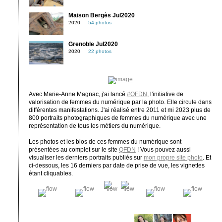
Maison Bergès Jul2020
2020
54 photos
Grenoble Jul2020
2020
22 photos
Avec Marie-Anne Magnac, j'ai lancé
#QFDN
, l'initiative de
valorisation de femmes du numérique par la photo. Elle circule dans
différentes manifestations. J'ai réalisé entre 2011 et mi 2023 plus de
800 portraits photographiques de femmes du numérique avec une
représentation de tous les métiers du numérique.
Les photos et les bios de ces femmes du numérique sont
présentées au complet sur le site
QFDN
! Vous pouvez aussi
visualiser les derniers portraits publiés sur
mon propre site photo
. Et
ci-dessous, les 16 derniers par date de prise de vue, les vignettes
étant cliquables.