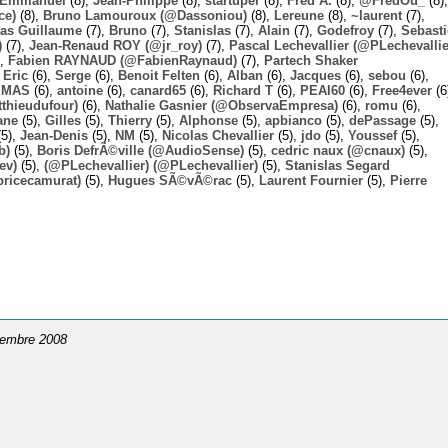
Emmanuel
(8),
Jean-Philippe
(8),
startuper
(8),
Fred A.
(8),
@FredOu_
(8),
ce)
(8),
Bruno Lamouroux (@Dassoniou)
(8),
Lereune
(8),
~laurent
(7),
las Guillaume
(7),
Bruno
(7),
Stanislas
(7),
Alain
(7),
Godefroy
(7),
Sebast
)
(7),
Jean-Renaud ROY (@jr_roy)
(7),
Pascal Lechevallier (@PLechevallie
),
Fabien RAYNAUD (@FabienRaynaud)
(7),
Partech Shaker
,
Eric
(6),
Serge
(6),
Benoit Felten
(6),
Alban
(6),
Jacques
(6),
sebou
(6),
,
MAS
(6),
antoine
(6),
canard65
(6),
Richard T
(6),
PEAI60
(6),
Free4ever
(6
thieudufour)
(6),
Nathalie Gasnier (@ObservaEmpresa)
(6),
romu
(6),
ane
(5),
Gilles
(5),
Thierry
(5),
Alphonse
(5),
apbianco
(5),
dePassage
(5),
5),
Jean-Denis
(5),
NM
(5),
Nicolas Chevallier
(5),
jdo
(5),
Youssef
(5),
b)
(5),
Boris DefrÃ©ville (@AudioSense)
(5),
cedric naux (@cnaux)
(5),
ev)
(5),
(@PLechevallier) (@PLechevallier)
(5),
Stanislas Segard
bricecamurat)
(5),
Hugues SÃ©vÃ©rac
(5),
Laurent Fournier
(5),
Pierre
écembre 2008