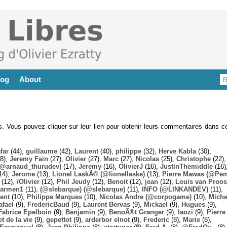
log
About
es. Vous pouvez cliquer sur leur lien pour obtenir leurs commentaires dans ce
far
(44),
guillaume
(42),
Laurent
(40),
philippe
(32),
Herve Kabla
(30),
8),
Jeremy Fain
(27),
Olivier
(27),
Marc
(27),
Nicolas
(25),
Christophe
(22),
@arnaud_thurudev)
(17),
Jeremy
(16),
OlivierJ
(16),
JustinThemiddle
(16)
14),
Jerome
(13),
Lionel LaskÃ© (@lionellaske)
(13),
Pierre Mawas (@Pe
(12),
/Olivier
(12),
Phil Jeudy
(12),
Benoit
(12),
jean
(12),
Louis van Proos
armen1
(11),
(@slebarque) (@slebarque)
(11),
INFO (@LINKANDEV)
(11),
ent
(10),
Philippe Marques
(10),
Nicolas Andre (@corpogame)
(10),
Miche
afael
(9),
FredericBaud
(9),
Laurent Bervas
(9),
Mickael
(9),
Hugues
(9),
Fabrice Epelboin
(9),
Benjamin
(9),
BenoÃ®t Granger
(9),
laozi
(9),
Pierre
t de la vie
(9),
gepettot
(9),
arderbor elnot
(9),
Frederic
(8),
Marie
(8),