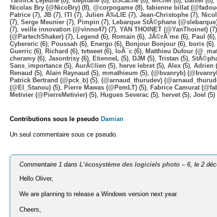
Yannick Lejeune
(8),
stephane
(8),
BScache
(8),
Michel
(8),
Daniel
(8),
Nicolas Bry (@NicoBry)
(8),
@corpogame
(8),
fabienne billat (@fadou
Patrice
(7),
JB
(7),
ITI
(7),
Julien Ã‰LIE
(7),
Jean-Christophe
(7),
Nico
(7),
Serge Meunier
(7),
Pimpin
(7),
Lebarque StÃ©phane (@slebarque
(7),
veille innovation (@vinno47)
(7),
YAN THOINET (@YanThoinet)
(7
(@PartechShaker)
(7),
Legend
(6),
Romain
(6),
JÃ©rÃ´me
(6),
Paul
(6)
Cybereric
(6),
Poussah
(6),
Energo
(6),
Bonjour Bonjour
(6),
boris
(6)
Guerric
(6),
Richard
(6),
tvtweet
(6),
loÃ¯c
(6),
Matthieu Dufour (@_mat
cheramy
(6),
Jasontrisy
(6),
EtienneL
(5),
DJM
(5),
Tristan
(5),
StÃ©ph
Sans_importance
(5),
AurÃ©lien
(5),
herve lebret
(5),
Alex
(5),
Adrien
(
Renaud
(5),
Alain Raynaud
(5),
mmathieum
(5),
(@bvanryb) (@bvanry
Patrick Bertrand (@pck_b)
(5),
(@arnaud_thurudev) (@arnaud_thurud
(@El_Stanou)
(5),
Pierre Mawas (@PemLT)
(5),
Fabrice Camurat (@fa
Metivier (@PierreMetivier)
(5),
Hugues Severac
(5),
hervet
(5),
Joel
(5)
Contributions sous le pseudo
Damian
Un seul commentaire sous ce pseudo.
Commentaire 1 dans
L’écosystème des logiciels photo – 6
, le 2 d
Hello Oliver,
We are planning to release a Windows version next year.
Cheers,