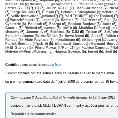
Yannick Lejeune
(8),
stephane
(8),
BScache
(8),
Michel
(8),
Daniel
(8),
Nicolas Bry (@NicoBry)
(8),
@corpogame
(8),
fabienne billat (@fadou
Patrice
(7),
JB
(7),
ITI
(7),
Julien Ã‰LIE
(7),
Jean-Christophe
(7),
Nico
(7),
Serge Meunier
(7),
Pimpin
(7),
Lebarque StÃ©phane (@slebarque
(7),
veille innovation (@vinno47)
(7),
YAN THOINET (@YanThoinet)
(7
(@PartechShaker)
(7),
Legend
(6),
Romain
(6),
JÃ©rÃ´me
(6),
Paul
(6)
Cybereric
(6),
Poussah
(6),
Energo
(6),
Bonjour Bonjour
(6),
boris
(6)
Guerric
(6),
Richard
(6),
tvtweet
(6),
loÃ¯c
(6),
Matthieu Dufour (@_mat
cheramy
(6),
Jasontrisy
(6),
EtienneL
(5),
DJM
(5),
Tristan
(5),
StÃ©ph
Sans_importance
(5),
AurÃ©lien
(5),
herve lebret
(5),
Alex
(5),
Adrien
(
Renaud
(5),
Alain Raynaud
(5),
mmathieum
(5),
(@bvanryb) (@bvanry
Patrick Bertrand (@pck_b)
(5),
(@arnaud_thurudev) (@arnaud_thurud
(@El_Stanou)
(5),
Pierre Mawas (@PemLT)
(5),
Fabrice Camurat (@fa
Metivier (@PierreMetivier)
(5),
Hugues Severac
(5),
hervet
(5),
Joel
(5)
Contributions sous le pseudo
Max
2 commentaires ont été soumis sous ce pseudo et avec le même email.
Le premier commentaire date du 4 juillet 2008 et le dernier est du 18 févri
Commentaire 2 dans
CanalSat et le multi-écrans
, le 18 février 2012
bonjours, j’ai le pack MULTI-ECRAN comment y accéder pour pc et i 
Répondre à ce commentaire