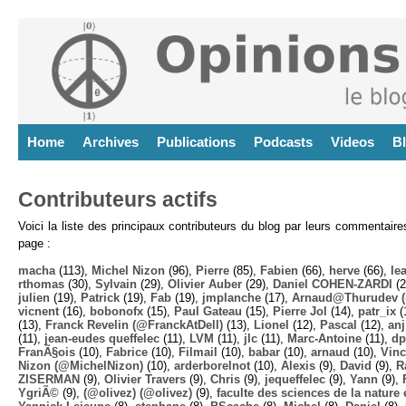
Home
Archives
Publications
Podcasts
Videos
B
Contributeurs actifs
Voici la liste des principaux contributeurs du blog par leurs commentair
page :
macha
(113),
Michel Nizon
(96),
Pierre
(85),
Fabien
(66),
herve
(66),
lea
rthomas
(30),
Sylvain
(29),
Olivier Auber
(29),
Daniel COHEN-ZARDI
(2
julien
(19),
Patrick
(19),
Fab
(19),
jmplanche
(17),
Arnaud@Thurudev (
vicnent
(16),
bobonofx
(15),
Paul Gateau
(15),
Pierre Jol
(14),
patr_ix
(
(13),
Franck Revelin (@FranckAtDell)
(13),
Lionel
(12),
Pascal
(12),
anj
(11),
jean-eudes queffelec
(11),
LVM
(11),
jlc
(11),
Marc-Antoine
(11),
dp
FranÃ§ois
(10),
Fabrice
(10),
Filmail
(10),
babar
(10),
arnaud
(10),
Vinc
Nizon (@MichelNizon)
(10),
arderborelnot
(10),
Alexis
(9),
David
(9),
R
ZISERMAN
(9),
Olivier Travers
(9),
Chris
(9),
jequeffelec
(9),
Yann
(9),
YgriÃ©
(9),
(@olivez) (@olivez)
(9),
faculte des sciences de la nature e