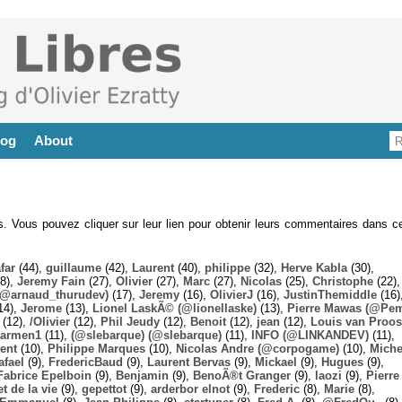
log
About
es. Vous pouvez cliquer sur leur lien pour obtenir leurs commentaires dans ce
far
(44),
guillaume
(42),
Laurent
(40),
philippe
(32),
Herve Kabla
(30),
8),
Jeremy Fain
(27),
Olivier
(27),
Marc
(27),
Nicolas
(25),
Christophe
(22),
@arnaud_thurudev)
(17),
Jeremy
(16),
OlivierJ
(16),
JustinThemiddle
(16)
14),
Jerome
(13),
Lionel LaskÃ© (@lionellaske)
(13),
Pierre Mawas (@Pe
(12),
/Olivier
(12),
Phil Jeudy
(12),
Benoit
(12),
jean
(12),
Louis van Proos
armen1
(11),
(@slebarque) (@slebarque)
(11),
INFO (@LINKANDEV)
(11),
ent
(10),
Philippe Marques
(10),
Nicolas Andre (@corpogame)
(10),
Miche
afael
(9),
FredericBaud
(9),
Laurent Bervas
(9),
Mickael
(9),
Hugues
(9),
Fabrice Epelboin
(9),
Benjamin
(9),
BenoÃ®t Granger
(9),
laozi
(9),
Pierre
t de la vie
(9),
gepettot
(9),
arderbor elnot
(9),
Frederic
(8),
Marie
(8),