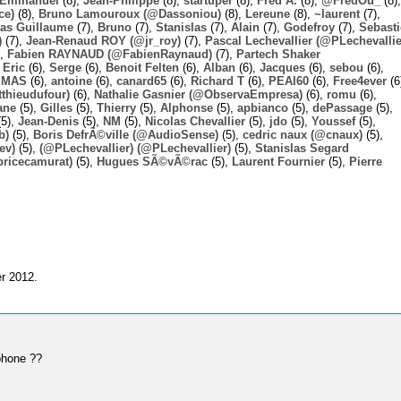
Emmanuel
(8),
Jean-Philippe
(8),
startuper
(8),
Fred A.
(8),
@FredOu_
(8),
ce)
(8),
Bruno Lamouroux (@Dassoniou)
(8),
Lereune
(8),
~laurent
(7),
las Guillaume
(7),
Bruno
(7),
Stanislas
(7),
Alain
(7),
Godefroy
(7),
Sebast
)
(7),
Jean-Renaud ROY (@jr_roy)
(7),
Pascal Lechevallier (@PLechevallie
),
Fabien RAYNAUD (@FabienRaynaud)
(7),
Partech Shaker
,
Eric
(6),
Serge
(6),
Benoit Felten
(6),
Alban
(6),
Jacques
(6),
sebou
(6),
,
MAS
(6),
antoine
(6),
canard65
(6),
Richard T
(6),
PEAI60
(6),
Free4ever
(6
thieudufour)
(6),
Nathalie Gasnier (@ObservaEmpresa)
(6),
romu
(6),
ane
(5),
Gilles
(5),
Thierry
(5),
Alphonse
(5),
apbianco
(5),
dePassage
(5),
5),
Jean-Denis
(5),
NM
(5),
Nicolas Chevallier
(5),
jdo
(5),
Youssef
(5),
b)
(5),
Boris DefrÃ©ville (@AudioSense)
(5),
cedric naux (@cnaux)
(5),
ev)
(5),
(@PLechevallier) (@PLechevallier)
(5),
Stanislas Segard
bricecamurat)
(5),
Hugues SÃ©vÃ©rac
(5),
Laurent Fournier
(5),
Pierre
er 2012.
phone ??