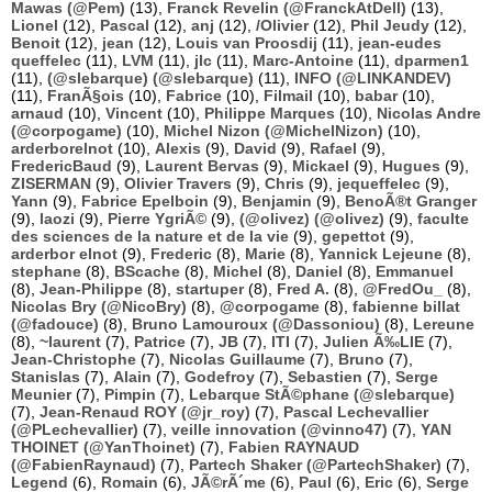
Mawas (@Pem)
(13),
Franck Revelin (@FranckAtDell)
(13),
Lionel
(12),
Pascal
(12),
anj
(12),
/Olivier
(12),
Phil Jeudy
(12),
Benoit
(12),
jean
(12),
Louis van Proosdij
(11),
jean-eudes
queffelec
(11),
LVM
(11),
jlc
(11),
Marc-Antoine
(11),
dparmen1
(11),
(@slebarque) (@slebarque)
(11),
INFO (@LINKANDEV)
(11),
FranÃ§ois
(10),
Fabrice
(10),
Filmail
(10),
babar
(10),
arnaud
(10),
Vincent
(10),
Philippe Marques
(10),
Nicolas Andre
(@corpogame)
(10),
Michel Nizon (@MichelNizon)
(10),
arderborelnot
(10),
Alexis
(9),
David
(9),
Rafael
(9),
FredericBaud
(9),
Laurent Bervas
(9),
Mickael
(9),
Hugues
(9),
ZISERMAN
(9),
Olivier Travers
(9),
Chris
(9),
jequeffelec
(9),
Yann
(9),
Fabrice Epelboin
(9),
Benjamin
(9),
BenoÃ®t Granger
(9),
laozi
(9),
Pierre YgriÃ©
(9),
(@olivez) (@olivez)
(9),
faculte
des sciences de la nature et de la vie
(9),
gepettot
(9),
arderbor elnot
(9),
Frederic
(8),
Marie
(8),
Yannick Lejeune
(8),
stephane
(8),
BScache
(8),
Michel
(8),
Daniel
(8),
Emmanuel
(8),
Jean-Philippe
(8),
startuper
(8),
Fred A.
(8),
@FredOu_
(8),
Nicolas Bry (@NicoBry)
(8),
@corpogame
(8),
fabienne billat
(@fadouce)
(8),
Bruno Lamouroux (@Dassoniou)
(8),
Lereune
(8),
~laurent
(7),
Patrice
(7),
JB
(7),
ITI
(7),
Julien Ã‰LIE
(7),
Jean-Christophe
(7),
Nicolas Guillaume
(7),
Bruno
(7),
Stanislas
(7),
Alain
(7),
Godefroy
(7),
Sebastien
(7),
Serge
Meunier
(7),
Pimpin
(7),
Lebarque StÃ©phane (@slebarque)
(7),
Jean-Renaud ROY (@jr_roy)
(7),
Pascal Lechevallier
(@PLechevallier)
(7),
veille innovation (@vinno47)
(7),
YAN
THOINET (@YanThoinet)
(7),
Fabien RAYNAUD
(@FabienRaynaud)
(7),
Partech Shaker (@PartechShaker)
(7),
Legend
(6),
Romain
(6),
JÃ©rÃ´me
(6),
Paul
(6),
Eric
(6),
Serge