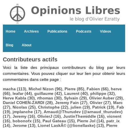
Home
Archives
Publications
Podcasts
Videos
Blog
About
Contributeurs actifs
Voici la liste des principaux contributeurs du blog par leurs
commentaires. Vous pouvez cliquer sur leur lien pour obtenir leurs
commentaires dans cette page :
macha
(113),
Michel Nizon
(96),
Pierre
(85),
Fabien
(66),
herve
(66),
leafar
(44),
guillaume
(42),
Laurent
(40),
philippe
(32),
Herve Kabla
(30),
rthomas
(30),
Sylvain
(29),
Olivier Auber
(29),
Daniel COHEN-ZARDI
(28),
Jeremy Fain
(27),
Olivier
(27),
Marc
(27),
Nicolas
(25),
Christophe
(22),
julien
(19),
Patrick
(19),
Fab
(19),
jmplanche
(17),
Arnaud@Thurudev (@arnaud_thurudev)
(17),
Jeremy
(16),
OlivierJ
(16),
JustinThemiddle
(16),
vicnent
(16),
bobonofx
(15),
Paul Gateau
(15),
Pierre Jol
(14),
patr_ix
(14),
Jerome
(13),
Lionel LaskÃ© (@lionellaske)
(13),
Pierre