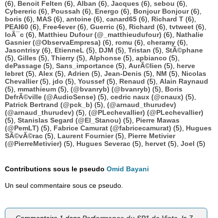
(6),
Benoit Felten
(6),
Alban
(6),
Jacques
(6),
sebou
(6),
Cybereric
(6),
Poussah
(6),
Energo
(6),
Bonjour Bonjour
(6),
boris
(6),
MAS
(6),
antoine
(6),
canard65
(6),
Richard T
(6),
PEAI60
(6),
Free4ever
(6),
Guerric
(6),
Richard
(6),
tvtweet
(6),
loÃ¯c
(6),
Matthieu Dufour (@_matthieudufour)
(6),
Nathalie
Gasnier (@ObservaEmpresa)
(6),
romu
(6),
cheramy
(6),
Jasontrisy
(6),
EtienneL
(5),
DJM
(5),
Tristan
(5),
StÃ©phane
(5),
Gilles
(5),
Thierry
(5),
Alphonse
(5),
apbianco
(5),
dePassage
(5),
Sans_importance
(5),
AurÃ©lien
(5),
herve
lebret
(5),
Alex
(5),
Adrien
(5),
Jean-Denis
(5),
NM
(5),
Nicolas
Chevallier
(5),
jdo
(5),
Youssef
(5),
Renaud
(5),
Alain Raynaud
(5),
mmathieum
(5),
(@bvanryb) (@bvanryb)
(5),
Boris
DefrÃ©ville (@AudioSense)
(5),
cedric naux (@cnaux)
(5),
Patrick Bertrand (@pck_b)
(5),
(@arnaud_thurudev)
(@arnaud_thurudev)
(5),
(@PLechevallier) (@PLechevallier)
(5),
Stanislas Segard (@El_Stanou)
(5),
Pierre Mawas
(@PemLT)
(5),
Fabrice Camurat (@fabricecamurat)
(5),
Hugues
SÃ©vÃ©rac
(5),
Laurent Fournier
(5),
Pierre Metivier
(@PierreMetivier)
(5),
Hugues Severac
(5),
hervet
(5),
Joel
(5)
Contributions sous le pseudo
Omid Bayani
Un seul commentaire sous ce pseudo.