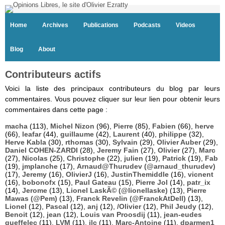
Home
Archives
Publications
Podcasts
Videos
Blog
About
Contributeurs actifs
Voici la liste des principaux contributeurs du blog par leurs
commentaires. Vous pouvez cliquer sur leur lien pour obtenir leurs
commentaires dans cette page :
macha
(113),
Michel Nizon
(96),
Pierre
(85),
Fabien
(66),
herve
(66),
leafar
(44),
guillaume
(42),
Laurent
(40),
philippe
(32),
Herve Kabla
(30),
rthomas
(30),
Sylvain
(29),
Olivier Auber
(29),
Daniel COHEN-ZARDI
(28),
Jeremy Fain
(27),
Olivier
(27),
Marc
(27),
Nicolas
(25),
Christophe
(22),
julien
(19),
Patrick
(19),
Fab
(19),
jmplanche
(17),
Arnaud@Thurudev (@arnaud_thurudev)
(17),
Jeremy
(16),
OlivierJ
(16),
JustinThemiddle
(16),
vicnent
(16),
bobonofx
(15),
Paul Gateau
(15),
Pierre Jol
(14),
patr_ix
(14),
Jerome
(13),
Lionel LaskÃ© (@lionellaske)
(13),
Pierre
Mawas (@Pem)
(13),
Franck Revelin (@FranckAtDell)
(13),
Lionel
(12),
Pascal
(12),
anj
(12),
/Olivier
(12),
Phil Jeudy
(12),
Benoit
(12),
jean
(12),
Louis van Proosdij
(11),
jean-eudes
queffelec
(11),
LVM
(11),
jlc
(11),
Marc-Antoine
(11),
dparmen1