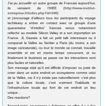
J’ai pu accueillir un autre groupe de Francais aujourd’hui,
ils venaient de l’IHEE (
http://www.institut-
entreprise.fr/index.php?id=340
)
et j’encourage d’ailleurs tous les participants du voyage
techiteasy a entrer en contact avec ce groupe d’une
quarantaine “d’intellos” francais venus notamment
reflechir au modele Silicon Valley et a son importation en
France. JL Gassee a fait un petit talk interessant ou il
comparait la Vallee au Sentier a Paris (du moins, a son
image caricaturale), ou tout le monde se connait, travaille
ensemble et est en meme temps concurrent, et ou
finalement le business se passe car les interactions sont
plus faciles et naturelles.
Son message etait qu’il est difficile d’imposer ou juste de
creer dans un autre endroit un ecosysteme comme celui
de la Vallee, car il n’y existe pas naturellement: c’est plus
que la culture locale, c’est vraiment l’habitude et
l’infrastructure locale qui font de cet endroit un lieu
unique…
Des reactions?
Second point, en reponse a Apbianco: en effet, il y a des