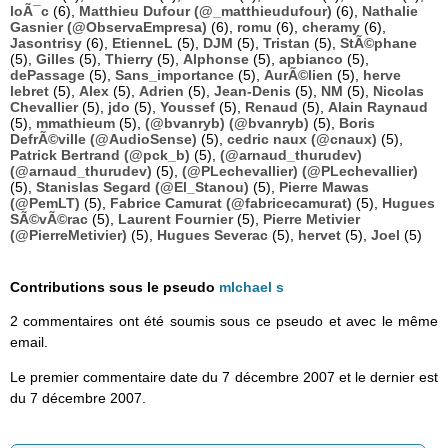
loÃ¯c
(6),
Matthieu Dufour (@_matthieudufour)
(6),
Nathalie
Gasnier (@ObservaEmpresa)
(6),
romu
(6),
cheramy
(6),
Jasontrisy
(6),
EtienneL
(5),
DJM
(5),
Tristan
(5),
StÃ©phane
(5),
Gilles
(5),
Thierry
(5),
Alphonse
(5),
apbianco
(5),
dePassage
(5),
Sans_importance
(5),
AurÃ©lien
(5),
herve
lebret
(5),
Alex
(5),
Adrien
(5),
Jean-Denis
(5),
NM
(5),
Nicolas
Chevallier
(5),
jdo
(5),
Youssef
(5),
Renaud
(5),
Alain Raynaud
(5),
mmathieum
(5),
(@bvanryb) (@bvanryb)
(5),
Boris
DefrÃ©ville (@AudioSense)
(5),
cedric naux (@cnaux)
(5),
Patrick Bertrand (@pck_b)
(5),
(@arnaud_thurudev)
(@arnaud_thurudev)
(5),
(@PLechevallier) (@PLechevallier)
(5),
Stanislas Segard (@El_Stanou)
(5),
Pierre Mawas
(@PemLT)
(5),
Fabrice Camurat (@fabricecamurat)
(5),
Hugues
SÃ©vÃ©rac
(5),
Laurent Fournier
(5),
Pierre Metivier
(@PierreMetivier)
(5),
Hugues Severac
(5),
hervet
(5),
Joel
(5)
Contributions sous le pseudo
mIchael s
2 commentaires ont été soumis sous ce pseudo et avec le même
email.
Le premier commentaire date du 7 décembre 2007 et le dernier est
du 7 décembre 2007.