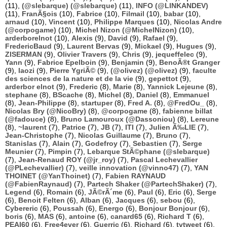
(11),
(@slebarque) (@slebarque)
(11),
INFO (@LINKANDEV)
(11),
FranÃ§ois
(10),
Fabrice
(10),
Filmail
(10),
babar
(10),
arnaud
(10),
Vincent
(10),
Philippe Marques
(10),
Nicolas Andre
(@corpogame)
(10),
Michel Nizon (@MichelNizon)
(10),
arderborelnot
(10),
Alexis
(9),
David
(9),
Rafael
(9),
FredericBaud
(9),
Laurent Bervas
(9),
Mickael
(9),
Hugues
(9),
ZISERMAN
(9),
Olivier Travers
(9),
Chris
(9),
jequeffelec
(9),
Yann
(9),
Fabrice Epelboin
(9),
Benjamin
(9),
BenoÃ®t Granger
(9),
laozi
(9),
Pierre YgriÃ©
(9),
(@olivez) (@olivez)
(9),
faculte
des sciences de la nature et de la vie
(9),
gepettot
(9),
arderbor elnot
(9),
Frederic
(8),
Marie
(8),
Yannick Lejeune
(8),
stephane
(8),
BScache
(8),
Michel
(8),
Daniel
(8),
Emmanuel
(8),
Jean-Philippe
(8),
startuper
(8),
Fred A.
(8),
@FredOu_
(8),
Nicolas Bry (@NicoBry)
(8),
@corpogame
(8),
fabienne billat
(@fadouce)
(8),
Bruno Lamouroux (@Dassoniou)
(8),
Lereune
(8),
~laurent
(7),
Patrice
(7),
JB
(7),
ITI
(7),
Julien Ã‰LIE
(7),
Jean-Christophe
(7),
Nicolas Guillaume
(7),
Bruno
(7),
Stanislas
(7),
Alain
(7),
Godefroy
(7),
Sebastien
(7),
Serge
Meunier
(7),
Pimpin
(7),
Lebarque StÃ©phane (@slebarque)
(7),
Jean-Renaud ROY (@jr_roy)
(7),
Pascal Lechevallier
(@PLechevallier)
(7),
veille innovation (@vinno47)
(7),
YAN
THOINET (@YanThoinet)
(7),
Fabien RAYNAUD
(@FabienRaynaud)
(7),
Partech Shaker (@PartechShaker)
(7),
Legend
(6),
Romain
(6),
JÃ©rÃ´me
(6),
Paul
(6),
Eric
(6),
Serge
(6),
Benoit Felten
(6),
Alban
(6),
Jacques
(6),
sebou
(6),
Cybereric
(6),
Poussah
(6),
Energo
(6),
Bonjour Bonjour
(6),
boris
(6),
MAS
(6),
antoine
(6),
canard65
(6),
Richard T
(6),
PEAI60
(6),
Free4ever
(6),
Guerric
(6),
Richard
(6),
tvtweet
(6),