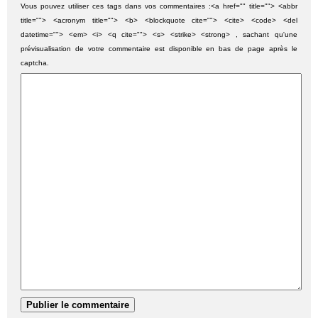
Vous pouvez utiliser ces tags dans vos commentaires :<a href="" title=""> <abbr
title=""> <acronym title=""> <b> <blockquote cite=""> <cite> <code> <del
datetime=""> <em> <i> <q cite=""> <s> <strike> <strong> , sachant qu'une
prévisualisation de votre commentaire est disponible en bas de page après le
captcha.