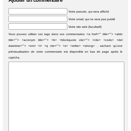
Ajouter un commentaire
Votre pseudo, qui sera affiché
Votre email, qui ne sera pas publié
Votre site web (facultatif)
Vous pouvez utiliser ces tags dans vos commentaires :<a href="" title=""> <abbr
title=""> <acronym title=""> <b> <blockquote cite=""> <cite> <code> <del
datetime=""> <em> <i> <q cite=""> <s> <strike> <strong> , sachant qu'une
prévisualisation de votre commentaire est disponible en bas de page après le
captcha.