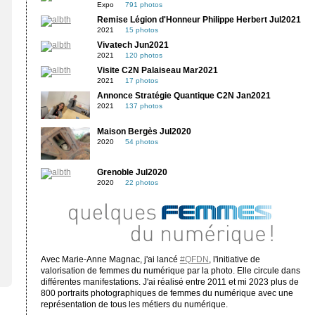
Expo
791 photos
Remise Légion d'Honneur Philippe Herbert Jul2021
2021
15 photos
Vivatech Jun2021
2021
120 photos
Visite C2N Palaiseau Mar2021
2021
17 photos
Annonce Stratégie Quantique C2N Jan2021
2021
137 photos
Maison Bergès Jul2020
2020
54 photos
Grenoble Jul2020
2020
22 photos
Avec Marie-Anne Magnac, j'ai lancé
#QFDN
, l'initiative de
valorisation de femmes du numérique par la photo. Elle circule dans
différentes manifestations. J'ai réalisé entre 2011 et mi 2023 plus de
800 portraits photographiques de femmes du numérique avec une
représentation de tous les métiers du numérique.