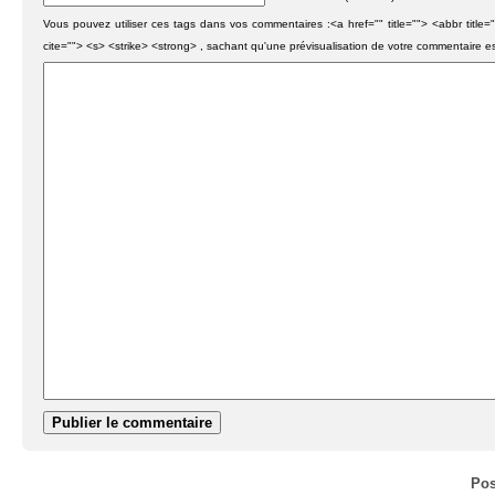
Vous pouvez utiliser ces tags dans vos commentaires :<a href="" title=""> <abbr titl
cite=""> <s> <strike> <strong> , sachant qu'une prévisualisation de votre commentaire e
Pos