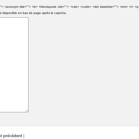
e=""> <acronym title=""> <b> <blockquote cite=""> <cite> <code> <del datetime=""> <em> <i> <q
st disponible en bas de page après le captcha.
t précédent
|