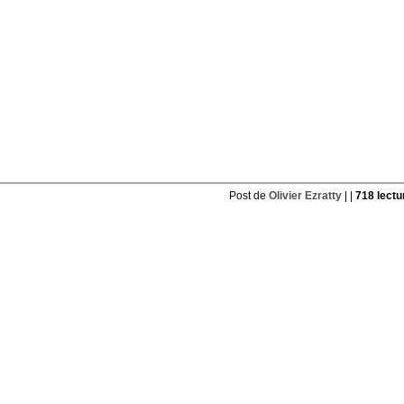
Post de
Olivier Ezratty
| |
718 lectu