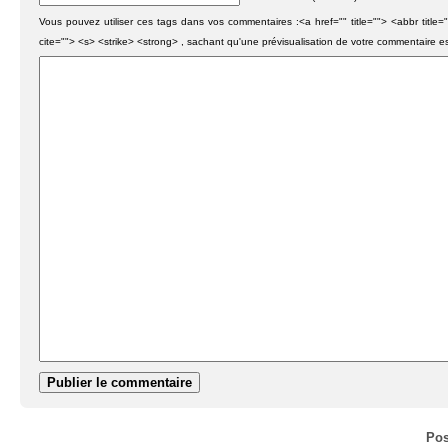
Vous pouvez utiliser ces tags dans vos commentaires :<a href="" title=""> <abbr titl
cite=""> <s> <strike> <strong> , sachant qu'une prévisualisation de votre commentaire e
Pos