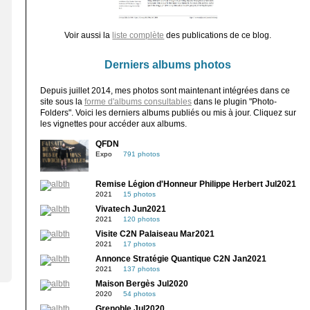
Voir aussi la
liste complète
des publications de ce blog.
Derniers albums photos
Depuis juillet 2014, mes photos sont maintenant intégrées dans ce
site sous la
forme d'albums consultables
dans le plugin "Photo-
Folders". Voici les derniers albums publiés ou mis à jour. Cliquez sur
les vignettes pour accéder aux albums.
QFDN
Expo
791 photos
Remise Légion d'Honneur Philippe Herbert Jul2021
2021
15 photos
Vivatech Jun2021
2021
120 photos
Visite C2N Palaiseau Mar2021
2021
17 photos
Annonce Stratégie Quantique C2N Jan2021
2021
137 photos
Maison Bergès Jul2020
2020
54 photos
Grenoble Jul2020