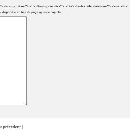
e=""> <acronym title=""> <b> <blockquote cite=""> <cite> <code> <del datetime=""> <em> <i> <q
st disponible en bas de page après le captcha.
t précédent
|