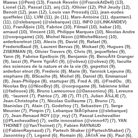
Mawas (@Pem)
(13),
Franck Revelin (@FranckAtDell)
(13),
Lionel
(12),
Pascal
(12),
anj
(12),
/Olivier
(12),
Phil Jeudy
(12),
Benoit
(12),
jean
(12),
Louis van Proosdij
(11),
jean-eudes
queffelec
(11),
LVM
(11),
jlc
(11),
Marc-Antoine
(11),
dparmen1
(11),
(@slebarque) (@slebarque)
(11),
INFO (@LINKANDEV)
(11),
FranÃ§ois
(10),
Fabrice
(10),
Filmail
(10),
babar
(10),
arnaud
(10),
Vincent
(10),
Philippe Marques
(10),
Nicolas Andre
(@corpogame)
(10),
Michel Nizon (@MichelNizon)
(10),
arderborelnot
(10),
Alexis
(9),
David
(9),
Rafael
(9),
FredericBaud
(9),
Laurent Bervas
(9),
Mickael
(9),
Hugues
(9),
ZISERMAN
(9),
Olivier Travers
(9),
Chris
(9),
jequeffelec
(9),
Yann
(9),
Fabrice Epelboin
(9),
Benjamin
(9),
BenoÃ®t Granger
(9),
laozi
(9),
Pierre YgriÃ©
(9),
(@olivez) (@olivez)
(9),
faculte
des sciences de la nature et de la vie
(9),
gepettot
(9),
arderbor elnot
(9),
Frederic
(8),
Marie
(8),
Yannick Lejeune
(8),
stephane
(8),
BScache
(8),
Michel
(8),
Daniel
(8),
Emmanuel
(8),
Jean-Philippe
(8),
startuper
(8),
Fred A.
(8),
@FredOu_
(8),
Nicolas Bry (@NicoBry)
(8),
@corpogame
(8),
fabienne billat
(@fadouce)
(8),
Bruno Lamouroux (@Dassoniou)
(8),
Lereune
(8),
~laurent
(7),
Patrice
(7),
JB
(7),
ITI
(7),
Julien Ã‰LIE
(7),
Jean-Christophe
(7),
Nicolas Guillaume
(7),
Bruno
(7),
Stanislas
(7),
Alain
(7),
Godefroy
(7),
Sebastien
(7),
Serge
Meunier
(7),
Pimpin
(7),
Lebarque StÃ©phane (@slebarque)
(7),
Jean-Renaud ROY (@jr_roy)
(7),
Pascal Lechevallier
(@PLechevallier)
(7),
veille innovation (@vinno47)
(7),
YAN
THOINET (@YanThoinet)
(7),
Fabien RAYNAUD
(@FabienRaynaud)
(7),
Partech Shaker (@PartechShaker)
(7),
Jasontrisy
(7),
Legend
(6),
Romain
(6),
JÃ©rÃ´me
(6),
Paul
(6),