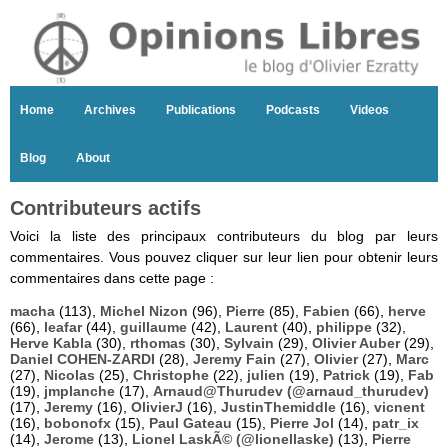
Home
Archives
Publications
Podcasts
Videos
Blog
About
Contributeurs actifs
Voici la liste des principaux contributeurs du blog par leurs
commentaires. Vous pouvez cliquer sur leur lien pour obtenir leurs
commentaires dans cette page :
macha
(113),
Michel Nizon
(96),
Pierre
(85),
Fabien
(66),
herve
(66),
leafar
(44),
guillaume
(42),
Laurent
(40),
philippe
(32),
Herve Kabla
(30),
rthomas
(30),
Sylvain
(29),
Olivier Auber
(29),
Daniel COHEN-ZARDI
(28),
Jeremy Fain
(27),
Olivier
(27),
Marc
(27),
Nicolas
(25),
Christophe
(22),
julien
(19),
Patrick
(19),
Fab
(19),
jmplanche
(17),
Arnaud@Thurudev (@arnaud_thurudev)
(17),
Jeremy
(16),
OlivierJ
(16),
JustinThemiddle
(16),
vicnent
(16),
bobonofx
(15),
Paul Gateau
(15),
Pierre Jol
(14),
patr_ix
(14),
Jerome
(13),
Lionel LaskÃ© (@lionellaske)
(13),
Pierre