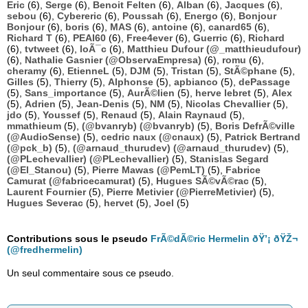
Eric
(6),
Serge
(6),
Benoit Felten
(6),
Alban
(6),
Jacques
(6),
sebou
(6),
Cybereric
(6),
Poussah
(6),
Energo
(6),
Bonjour
Bonjour
(6),
boris
(6),
MAS
(6),
antoine
(6),
canard65
(6),
Richard T
(6),
PEAI60
(6),
Free4ever
(6),
Guerric
(6),
Richard
(6),
tvtweet
(6),
loÃ¯c
(6),
Matthieu Dufour (@_matthieudufour)
(6),
Nathalie Gasnier (@ObservaEmpresa)
(6),
romu
(6),
cheramy
(6),
EtienneL
(5),
DJM
(5),
Tristan
(5),
StÃ©phane
(5),
Gilles
(5),
Thierry
(5),
Alphonse
(5),
apbianco
(5),
dePassage
(5),
Sans_importance
(5),
AurÃ©lien
(5),
herve lebret
(5),
Alex
(5),
Adrien
(5),
Jean-Denis
(5),
NM
(5),
Nicolas Chevallier
(5),
jdo
(5),
Youssef
(5),
Renaud
(5),
Alain Raynaud
(5),
mmathieum
(5),
(@bvanryb) (@bvanryb)
(5),
Boris DefrÃ©ville
(@AudioSense)
(5),
cedric naux (@cnaux)
(5),
Patrick Bertrand
(@pck_b)
(5),
(@arnaud_thurudev) (@arnaud_thurudev)
(5),
(@PLechevallier) (@PLechevallier)
(5),
Stanislas Segard
(@El_Stanou)
(5),
Pierre Mawas (@PemLT)
(5),
Fabrice
Camurat (@fabricecamurat)
(5),
Hugues SÃ©vÃ©rac
(5),
Laurent Fournier
(5),
Pierre Metivier (@PierreMetivier)
(5),
Hugues Severac
(5),
hervet
(5),
Joel
(5)
Contributions sous le pseudo
FrÃ©dÃ©ric Hermelin ðŸ’¡ ðŸŽ¬
(@fredhermelin)
Un seul commentaire sous ce pseudo.