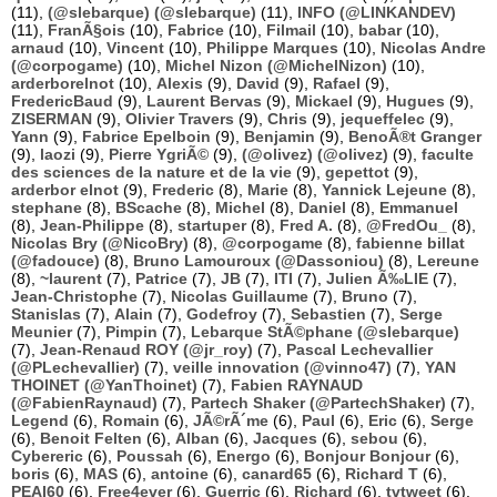
(11),
(@slebarque) (@slebarque)
(11),
INFO (@LINKANDEV)
(11),
FranÃ§ois
(10),
Fabrice
(10),
Filmail
(10),
babar
(10),
arnaud
(10),
Vincent
(10),
Philippe Marques
(10),
Nicolas Andre
(@corpogame)
(10),
Michel Nizon (@MichelNizon)
(10),
arderborelnot
(10),
Alexis
(9),
David
(9),
Rafael
(9),
FredericBaud
(9),
Laurent Bervas
(9),
Mickael
(9),
Hugues
(9),
ZISERMAN
(9),
Olivier Travers
(9),
Chris
(9),
jequeffelec
(9),
Yann
(9),
Fabrice Epelboin
(9),
Benjamin
(9),
BenoÃ®t Granger
(9),
laozi
(9),
Pierre YgriÃ©
(9),
(@olivez) (@olivez)
(9),
faculte
des sciences de la nature et de la vie
(9),
gepettot
(9),
arderbor elnot
(9),
Frederic
(8),
Marie
(8),
Yannick Lejeune
(8),
stephane
(8),
BScache
(8),
Michel
(8),
Daniel
(8),
Emmanuel
(8),
Jean-Philippe
(8),
startuper
(8),
Fred A.
(8),
@FredOu_
(8),
Nicolas Bry (@NicoBry)
(8),
@corpogame
(8),
fabienne billat
(@fadouce)
(8),
Bruno Lamouroux (@Dassoniou)
(8),
Lereune
(8),
~laurent
(7),
Patrice
(7),
JB
(7),
ITI
(7),
Julien Ã‰LIE
(7),
Jean-Christophe
(7),
Nicolas Guillaume
(7),
Bruno
(7),
Stanislas
(7),
Alain
(7),
Godefroy
(7),
Sebastien
(7),
Serge
Meunier
(7),
Pimpin
(7),
Lebarque StÃ©phane (@slebarque)
(7),
Jean-Renaud ROY (@jr_roy)
(7),
Pascal Lechevallier
(@PLechevallier)
(7),
veille innovation (@vinno47)
(7),
YAN
THOINET (@YanThoinet)
(7),
Fabien RAYNAUD
(@FabienRaynaud)
(7),
Partech Shaker (@PartechShaker)
(7),
Legend
(6),
Romain
(6),
JÃ©rÃ´me
(6),
Paul
(6),
Eric
(6),
Serge
(6),
Benoit Felten
(6),
Alban
(6),
Jacques
(6),
sebou
(6),
Cybereric
(6),
Poussah
(6),
Energo
(6),
Bonjour Bonjour
(6),
boris
(6),
MAS
(6),
antoine
(6),
canard65
(6),
Richard T
(6),
PEAI60
(6),
Free4ever
(6),
Guerric
(6),
Richard
(6),
tvtweet
(6),