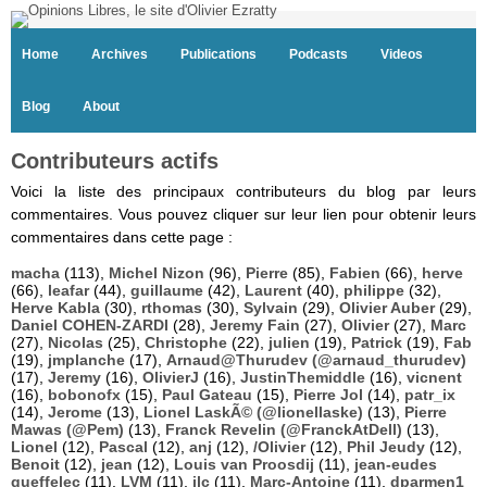
Home
Archives
Publications
Podcasts
Videos
Blog
About
Contributeurs actifs
Voici la liste des principaux contributeurs du blog par leurs
commentaires. Vous pouvez cliquer sur leur lien pour obtenir leurs
commentaires dans cette page :
macha
(113),
Michel Nizon
(96),
Pierre
(85),
Fabien
(66),
herve
(66),
leafar
(44),
guillaume
(42),
Laurent
(40),
philippe
(32),
Herve Kabla
(30),
rthomas
(30),
Sylvain
(29),
Olivier Auber
(29),
Daniel COHEN-ZARDI
(28),
Jeremy Fain
(27),
Olivier
(27),
Marc
(27),
Nicolas
(25),
Christophe
(22),
julien
(19),
Patrick
(19),
Fab
(19),
jmplanche
(17),
Arnaud@Thurudev (@arnaud_thurudev)
(17),
Jeremy
(16),
OlivierJ
(16),
JustinThemiddle
(16),
vicnent
(16),
bobonofx
(15),
Paul Gateau
(15),
Pierre Jol
(14),
patr_ix
(14),
Jerome
(13),
Lionel LaskÃ© (@lionellaske)
(13),
Pierre
Mawas (@Pem)
(13),
Franck Revelin (@FranckAtDell)
(13),
Lionel
(12),
Pascal
(12),
anj
(12),
/Olivier
(12),
Phil Jeudy
(12),
Benoit
(12),
jean
(12),
Louis van Proosdij
(11),
jean-eudes
queffelec
(11),
LVM
(11),
jlc
(11),
Marc-Antoine
(11),
dparmen1