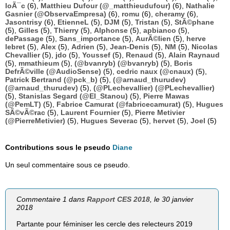
loÃ¯c
(6),
Matthieu Dufour (@_matthieudufour)
(6),
Nathalie
Gasnier (@ObservaEmpresa)
(6),
romu
(6),
cheramy
(6),
Jasontrisy
(6),
EtienneL
(5),
DJM
(5),
Tristan
(5),
StÃ©phane
(5),
Gilles
(5),
Thierry
(5),
Alphonse
(5),
apbianco
(5),
dePassage
(5),
Sans_importance
(5),
AurÃ©lien
(5),
herve
lebret
(5),
Alex
(5),
Adrien
(5),
Jean-Denis
(5),
NM
(5),
Nicolas
Chevallier
(5),
jdo
(5),
Youssef
(5),
Renaud
(5),
Alain Raynaud
(5),
mmathieum
(5),
(@bvanryb) (@bvanryb)
(5),
Boris
DefrÃ©ville (@AudioSense)
(5),
cedric naux (@cnaux)
(5),
Patrick Bertrand (@pck_b)
(5),
(@arnaud_thurudev)
(@arnaud_thurudev)
(5),
(@PLechevallier) (@PLechevallier)
(5),
Stanislas Segard (@El_Stanou)
(5),
Pierre Mawas
(@PemLT)
(5),
Fabrice Camurat (@fabricecamurat)
(5),
Hugues
SÃ©vÃ©rac
(5),
Laurent Fournier
(5),
Pierre Metivier
(@PierreMetivier)
(5),
Hugues Severac
(5),
hervet
(5),
Joel
(5)
Contributions sous le pseudo
Diane
Un seul commentaire sous ce pseudo.
Commentaire 1 dans
Rapport CES 2018
, le 30 janvier
2018
Partante pour féminiser les cercle des relecteurs 2019