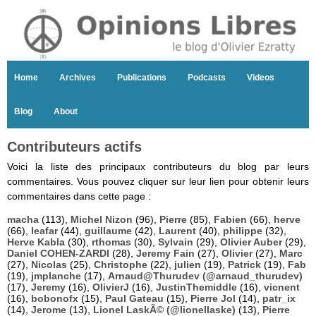
Home
Archives
Publications
Podcasts
Videos
Blog
About
Contributeurs actifs
Voici la liste des principaux contributeurs du blog par leurs
commentaires. Vous pouvez cliquer sur leur lien pour obtenir leurs
commentaires dans cette page :
macha
(113),
Michel Nizon
(96),
Pierre
(85),
Fabien
(66),
herve
(66),
leafar
(44),
guillaume
(42),
Laurent
(40),
philippe
(32),
Herve Kabla
(30),
rthomas
(30),
Sylvain
(29),
Olivier Auber
(29),
Daniel COHEN-ZARDI
(28),
Jeremy Fain
(27),
Olivier
(27),
Marc
(27),
Nicolas
(25),
Christophe
(22),
julien
(19),
Patrick
(19),
Fab
(19),
jmplanche
(17),
Arnaud@Thurudev (@arnaud_thurudev)
(17),
Jeremy
(16),
OlivierJ
(16),
JustinThemiddle
(16),
vicnent
(16),
bobonofx
(15),
Paul Gateau
(15),
Pierre Jol
(14),
patr_ix
(14),
Jerome
(13),
Lionel LaskÃ© (@lionellaske)
(13),
Pierre