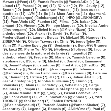
Mawas (@Pem)
(13),
Franck Revelin (@FranckAtDell)
(13),
Lionel
(12),
Pascal
(12),
anj
(12),
/Olivier
(12),
Phil Jeudy
(12),
Benoit
(12),
jean
(12),
Louis van Proosdij
(11),
jean-eudes
queffelec
(11),
LVM
(11),
jlc
(11),
Marc-Antoine
(11),
dparmen1
(11),
(@slebarque) (@slebarque)
(11),
INFO (@LINKANDEV)
(11),
FranÃ§ois
(10),
Fabrice
(10),
Filmail
(10),
babar
(10),
arnaud
(10),
Vincent
(10),
Philippe Marques
(10),
Nicolas Andre
(@corpogame)
(10),
Michel Nizon (@MichelNizon)
(10),
arderborelnot
(10),
Alexis
(9),
David
(9),
Rafael
(9),
FredericBaud
(9),
Laurent Bervas
(9),
Mickael
(9),
Hugues
(9),
ZISERMAN
(9),
Olivier Travers
(9),
Chris
(9),
jequeffelec
(9),
Yann
(9),
Fabrice Epelboin
(9),
Benjamin
(9),
BenoÃ®t Granger
(9),
laozi
(9),
Pierre YgriÃ©
(9),
(@olivez) (@olivez)
(9),
faculte
des sciences de la nature et de la vie
(9),
gepettot
(9),
arderbor elnot
(9),
Frederic
(8),
Marie
(8),
Yannick Lejeune
(8),
stephane
(8),
BScache
(8),
Michel
(8),
Daniel
(8),
Emmanuel
(8),
Jean-Philippe
(8),
startuper
(8),
Fred A.
(8),
@FredOu_
(8),
Nicolas Bry (@NicoBry)
(8),
@corpogame
(8),
fabienne billat
(@fadouce)
(8),
Bruno Lamouroux (@Dassoniou)
(8),
Lereune
(8),
~laurent
(7),
Patrice
(7),
JB
(7),
ITI
(7),
Julien Ã‰LIE
(7),
Jean-Christophe
(7),
Nicolas Guillaume
(7),
Bruno
(7),
Stanislas
(7),
Alain
(7),
Godefroy
(7),
Sebastien
(7),
Serge
Meunier
(7),
Pimpin
(7),
Lebarque StÃ©phane (@slebarque)
(7),
Jean-Renaud ROY (@jr_roy)
(7),
Pascal Lechevallier
(@PLechevallier)
(7),
veille innovation (@vinno47)
(7),
YAN
THOINET (@YanThoinet)
(7),
Fabien RAYNAUD
(@FabienRaynaud)
(7),
Partech Shaker (@PartechShaker)
(7),
Jasontrisy
(7),
Legend
(6),
Romain
(6),
JÃ©rÃ´me
(6),
Paul
(6),