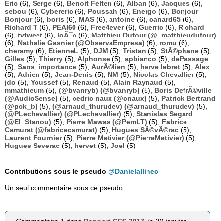
Eric
(6),
Serge
(6),
Benoit Felten
(6),
Alban
(6),
Jacques
(6),
sebou
(6),
Cybereric
(6),
Poussah
(6),
Energo
(6),
Bonjour
Bonjour
(6),
boris
(6),
MAS
(6),
antoine
(6),
canard65
(6),
Richard T
(6),
PEAI60
(6),
Free4ever
(6),
Guerric
(6),
Richard
(6),
tvtweet
(6),
loÃ¯c
(6),
Matthieu Dufour (@_matthieudufour)
(6),
Nathalie Gasnier (@ObservaEmpresa)
(6),
romu
(6),
cheramy
(6),
EtienneL
(5),
DJM
(5),
Tristan
(5),
StÃ©phane
(5),
Gilles
(5),
Thierry
(5),
Alphonse
(5),
apbianco
(5),
dePassage
(5),
Sans_importance
(5),
AurÃ©lien
(5),
herve lebret
(5),
Alex
(5),
Adrien
(5),
Jean-Denis
(5),
NM
(5),
Nicolas Chevallier
(5),
jdo
(5),
Youssef
(5),
Renaud
(5),
Alain Raynaud
(5),
mmathieum
(5),
(@bvanryb) (@bvanryb)
(5),
Boris DefrÃ©ville
(@AudioSense)
(5),
cedric naux (@cnaux)
(5),
Patrick Bertrand
(@pck_b)
(5),
(@arnaud_thurudev) (@arnaud_thurudev)
(5),
(@PLechevallier) (@PLechevallier)
(5),
Stanislas Segard
(@El_Stanou)
(5),
Pierre Mawas (@PemLT)
(5),
Fabrice
Camurat (@fabricecamurat)
(5),
Hugues SÃ©vÃ©rac
(5),
Laurent Fournier
(5),
Pierre Metivier (@PierreMetivier)
(5),
Hugues Severac
(5),
hervet
(5),
Joel
(5)
Contributions sous le pseudo
@DanielaIlinec
Un seul commentaire sous ce pseudo.