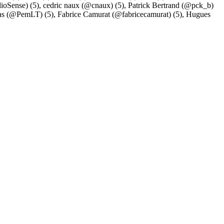
ioSense)
(5),
cedric naux (@cnaux)
(5),
Patrick Bertrand (@pck_b)
as (@PemLT)
(5),
Fabrice Camurat (@fabricecamurat)
(5),
Hugues