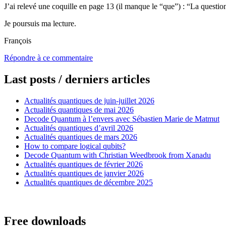
J’ai relevé une coquille en page 13 (il manque le “que”) : “La questio
Je poursuis ma lecture.
François
Répondre à ce commentaire
Last posts / derniers articles
Actualités quantiques de juin-juillet 2026
Actualités quantiques de mai 2026
Decode Quantum à l’envers avec Sébastien Marie de Matmut
Actualités quantiques d’avril 2026
Actualités quantiques de mars 2026
How to compare logical qubits?
Decode Quantum with Christian Weedbrook from Xanadu
Actualités quantiques de février 2026
Actualités quantiques de janvier 2026
Actualités quantiques de décembre 2025
Free downloads