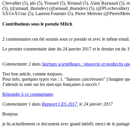
Chevallier
(5),
jdo
(5),
Youssef
(5),
Renaud
(5),
Alain Raynaud
(5),
m
(5),
(@arnaud_thurudev) (@arnaud_thurudev)
(5),
(@PLechevallier)
SÃ©vÃ©rac
(5),
Laurent Fournier
(5),
Pierre Metivier (@PierreMetiv
Contributions sous le pseudo
MItch
2 commentaires ont été soumis sous ce pseudo et avec le même email.
Le premier commentaire date du 24 janvier 2017 et le dernier est du 1
Commentaire 2 dans
Startups scientifiques : imagerie et medtechs op
Tres bon article, comme toujours.
Pour info, quelques typos vus : 1. “liaisons cancéreuses” j’imagine que 
J’attends la suite sur les start-ups françaises à succès !
Répondre à ce commentaire
Commentaire 1 dans
Rapport CES 2017
, le 24 janvier 2017
Bonjour,
je lis actuellement ce document avec grand intérêt, merci de le partage