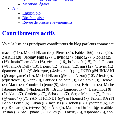
Mentions légales
About
English bio
Bio française
Revue de presse et événements
Contributeurs actifs
Voici la liste des principaux contributeurs du blog par leurs commenta
macha
(113),
Michel Nizon
(96),
Pierre
(85),
Fabien
(66),
herve
(66),
ZARDI
(28),
Jeremy Fain
(27),
Olivier
(27),
Marc
(27),
Nicolas
(25)
(16),
JustinThemiddle
(16),
vicnent
(16),
bobonofx
(15),
Paul Gateau
(@FranckAtDell)
(13),
Lionel
(12),
Pascal
(12),
anj
(12),
/Olivier
(12
dparmen1
(11),
(@slebarque) (@slebarque)
(11),
INFO (@LINKAN
(@corpogame)
(10),
Michel Nizon (@MichelNizon)
(10),
Alexis
(9),
jequeffelec
(9),
Yann
(9),
Fabrice Epelboin
(9),
Benjamin
(9),
BenoÃ®
(8),
Marie
(8),
Yannick Lejeune
(8),
stephane
(8),
BScache
(8),
Miche
fabienne billat (@fadouce)
(8),
Bruno Lamouroux (@Dassoniou)
(8)
(7),
Alain
(7),
Godefroy
(7),
Sebastien
(7),
Serge Meunier
(7),
Pimpin
(@vinno47)
(7),
YAN THOINET (@YanThoinet)
(7),
Fabien RAYN
Benoit Felten
(6),
Alban
(6),
Jacques
(6),
sebou
(6),
Cybereric
(6),
Po
(6),
Richard
(6),
tvtweet
(6),
loÃ¯c
(6),
Matthieu Dufour (@_matthie
Tristan
(5),
StÃ©phane
(5),
Gilles
(5),
Thierry
(5),
Alphonse
(5),
apb