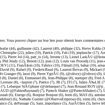
ires. Vous pouvez cliquer sur leur lien pour obtenir leurs commentaires 
leafar
(44),
guillaume
(42),
Laurent
(40),
philippe
(32),
Herve Kabla
(3
,
Christophe
(22),
julien
(19),
Patrick
(19),
Fab
(19),
jmplanche
(17),
Ar
(15),
Pierre Jol
(14),
patr_ix
(14),
Jerome
(13),
Lionel LaskÃ© (@lione
),
Phil Jeudy
(12),
Benoit
(12),
jean
(12),
Louis van Proosdij
(11),
jean-
DEV)
(11),
FranÃ§ois
(10),
Fabrice
(10),
Filmail
(10),
babar
(10),
arna
David
(9),
Rafael
(9),
FredericBaud
(9),
Laurent Bervas
(9),
Mickael
(
t Granger
(9),
laozi
(9),
Pierre YgriÃ©
(9),
(@olivez) (@olivez)
(9),
f
l
(8),
Daniel
(8),
Emmanuel
(8),
Jean-Philippe
(8),
startuper
(8),
Fred A
,
Lereune
(8),
~laurent
(7),
Patrice
(7),
JB
(7),
ITI
(7),
Julien Ã‰LIE
(7
(7),
Lebarque StÃ©phane (@slebarque)
(7),
Jean-Renaud ROY (@jr_
AUD (@FabienRaynaud)
(7),
Partech Shaker (@PartechShaker)
(7),
ussah
(6),
Energo
(6),
Bonjour Bonjour
(6),
boris
(6),
MAS
(6),
antoin
udufour)
(6),
Nathalie Gasnier (@ObservaEmpresa)
(6),
romu
(6),
cher
ianco
(5),
dePassage
(5),
Sans_importance
(5),
AurÃ©lien
(5),
herve le