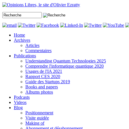
Home
Archives
Articles
Commentaires
Publications
Understanding Quantum Technologies 2025
Comprendre l'informatique quantique 2020
Usages de l'IA 2021
Rapport CES 2020
Guide des Startups 2019
Books and papers
Albums photos
Podcasts
Videos
Blog
Positionnement
Visite guidée
Making of
Abonnement et désabonnement