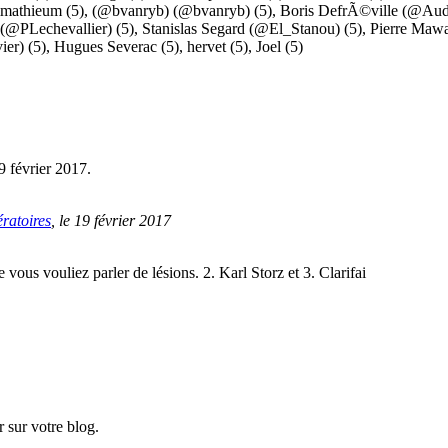
mathieum
(5),
(@bvanryb) (@bvanryb)
(5),
Boris DefrÃ©ville (@Aud
 (@PLechevallier)
(5),
Stanislas Segard (@El_Stanou)
(5),
Pierre Maw
ier)
(5),
Hugues Severac
(5),
hervet
(5),
Joel
(5)
9 février 2017.
ératoires
, le 19 février 2017
vous vouliez parler de lésions. 2. Karl Storz et 3. Clarifai
r sur votre blog.