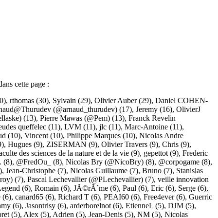
dans cette page :
0),
rthomas
(30),
Sylvain
(29),
Olivier Auber
(29),
Daniel COHEN-
naud@Thurudev (@arnaud_thurudev)
(17),
Jeremy
(16),
OlivierJ
llaske)
(13),
Pierre Mawas (@Pem)
(13),
Franck Revelin
eudes queffelec
(11),
LVM
(11),
jlc
(11),
Marc-Antoine
(11),
ud
(10),
Vincent
(10),
Philippe Marques
(10),
Nicolas Andre
9),
Hugues
(9),
ZISERMAN
(9),
Olivier Travers
(9),
Chris
(9),
aculte des sciences de la nature et de la vie
(9),
gepettot
(9),
Frederic
.
(8),
@FredOu_
(8),
Nicolas Bry (@NicoBry)
(8),
@corpogame
(8),
),
Jean-Christophe
(7),
Nicolas Guillaume
(7),
Bruno
(7),
Stanislas
roy)
(7),
Pascal Lechevallier (@PLechevallier)
(7),
veille innovation
Legend
(6),
Romain
(6),
JÃ©rÃ´me
(6),
Paul
(6),
Eric
(6),
Serge
(6),
e
(6),
canard65
(6),
Richard T
(6),
PEAI60
(6),
Free4ever
(6),
Guerric
amy
(6),
Jasontrisy
(6),
arderborelnot
(6),
EtienneL
(5),
DJM
(5),
bret
(5),
Alex
(5),
Adrien
(5),
Jean-Denis
(5),
NM
(5),
Nicolas