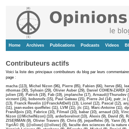
Home
Archives
Publications
Podcasts
Videos
B
Contributeurs actifs
Voici la liste des principaux contributeurs du blog par leurs commentair
page :
macha
(113),
Michel Nizon
(96),
Pierre
(85),
Fabien
(66),
herve
(66),
lea
rthomas
(30),
Sylvain
(29),
Olivier Auber
(29),
Daniel COHEN-ZARDI
(2
julien
(19),
Patrick
(19),
Fab
(19),
jmplanche
(17),
Arnaud@Thurudev (
vicnent
(16),
bobonofx
(15),
Paul Gateau
(15),
Pierre Jol
(14),
patr_ix
(
(13),
Franck Revelin (@FranckAtDell)
(13),
Lionel
(12),
Pascal
(12),
anj
(11),
jean-eudes queffelec
(11),
LVM
(11),
jlc
(11),
Marc-Antoine
(11),
dp
FranÃ§ois
(10),
Fabrice
(10),
Filmail
(10),
babar
(10),
arnaud
(10),
Vinc
Nizon (@MichelNizon)
(10),
arderborelnot
(10),
Alexis
(9),
David
(9),
R
ZISERMAN
(9),
Olivier Travers
(9),
Chris
(9),
jequeffelec
(9),
Yann
(9),
YgriÃ©
(9),
(@olivez) (@olivez)
(9),
faculte des sciences de la nature e