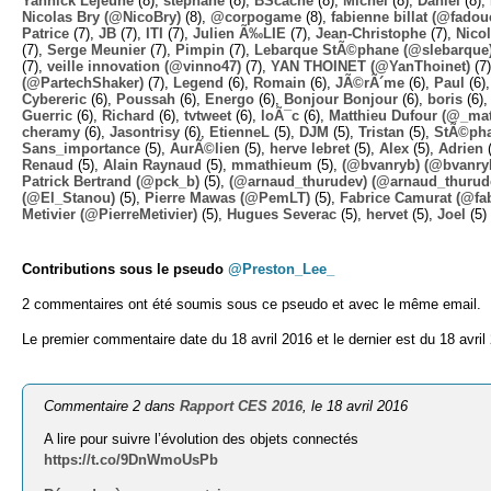
Yannick Lejeune
(8),
stephane
(8),
BScache
(8),
Michel
(8),
Daniel
(8),
Nicolas Bry (@NicoBry)
(8),
@corpogame
(8),
fabienne billat (@fadou
Patrice
(7),
JB
(7),
ITI
(7),
Julien Ã‰LIE
(7),
Jean-Christophe
(7),
Nico
(7),
Serge Meunier
(7),
Pimpin
(7),
Lebarque StÃ©phane (@slebarque
(7),
veille innovation (@vinno47)
(7),
YAN THOINET (@YanThoinet)
(7
(@PartechShaker)
(7),
Legend
(6),
Romain
(6),
JÃ©rÃ´me
(6),
Paul
(6)
Cybereric
(6),
Poussah
(6),
Energo
(6),
Bonjour Bonjour
(6),
boris
(6)
Guerric
(6),
Richard
(6),
tvtweet
(6),
loÃ¯c
(6),
Matthieu Dufour (@_mat
cheramy
(6),
Jasontrisy
(6),
EtienneL
(5),
DJM
(5),
Tristan
(5),
StÃ©ph
Sans_importance
(5),
AurÃ©lien
(5),
herve lebret
(5),
Alex
(5),
Adrien
(
Renaud
(5),
Alain Raynaud
(5),
mmathieum
(5),
(@bvanryb) (@bvanry
Patrick Bertrand (@pck_b)
(5),
(@arnaud_thurudev) (@arnaud_thurud
(@El_Stanou)
(5),
Pierre Mawas (@PemLT)
(5),
Fabrice Camurat (@fa
Metivier (@PierreMetivier)
(5),
Hugues Severac
(5),
hervet
(5),
Joel
(5)
Contributions sous le pseudo
@Preston_Lee_
2 commentaires ont été soumis sous ce pseudo et avec le même email.
Le premier commentaire date du 18 avril 2016 et le dernier est du 18 avril
Commentaire 2 dans
Rapport CES 2016
, le 18 avril 2016
A lire pour suivre l’évolution des objets connectés
https://t.co/9DnWmoUsPb