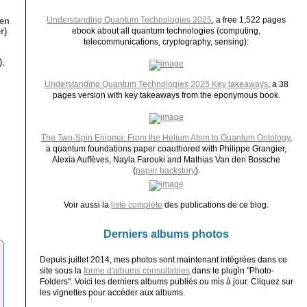
Understanding Quantum Technologies 2025
, a free 1,522 pages
ien
r)
ebook about all quantum technologies (computing,
telecommunications, cryptography, sensing):
),
Understanding Quantum Technologies 2025 Key takeaways
, a 38
pages version with key takeaways from the eponymous book.
The Two-Spin Enigma: From the Helium Atom to Quantum Ontology
,
a quantum foundations paper coauthored with Philippe Grangier,
Alexia Auffèves, Nayla Farouki and Mathias Van den Bossche
(
paper backstory
).
Voir aussi la
liste complète
des publications de ce blog.
Derniers albums photos
Depuis juillet 2014, mes photos sont maintenant intégrées dans ce
site sous la
forme d'albums consultables
dans le plugin "Photo-
Folders". Voici les derniers albums publiés ou mis à jour. Cliquez sur
les vignettes pour accéder aux albums.