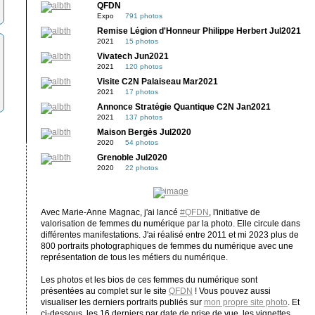
QFDN
Expo
791 photos
Remise Légion d'Honneur Philippe Herbert Jul2021
2021
15 photos
Vivatech Jun2021
2021
120 photos
Visite C2N Palaiseau Mar2021
2021
17 photos
Annonce Stratégie Quantique C2N Jan2021
2021
137 photos
Maison Bergès Jul2020
2020
54 photos
Grenoble Jul2020
2020
22 photos
Avec Marie-Anne Magnac, j'ai lancé
#QFDN
, l'initiative de
valorisation de femmes du numérique par la photo. Elle circule dans
différentes manifestations. J'ai réalisé entre 2011 et mi 2023 plus de
800 portraits photographiques de femmes du numérique avec une
représentation de tous les métiers du numérique.
Les photos et les bios de ces femmes du numérique sont
présentées au complet sur le site
QFDN
! Vous pouvez aussi
visualiser les derniers portraits publiés sur
mon propre site photo
. Et
ci-dessous, les 16 derniers par date de prise de vue, les vignettes