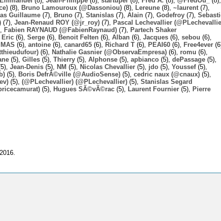
Emmanuel
(8),
Jean-Philippe
(8),
startuper
(8),
Fred A.
(8),
@FredOu_
(8),
ce)
(8),
Bruno Lamouroux (@Dassoniou)
(8),
Lereune
(8),
~laurent
(7),
las Guillaume
(7),
Bruno
(7),
Stanislas
(7),
Alain
(7),
Godefroy
(7),
Sebast
)
(7),
Jean-Renaud ROY (@jr_roy)
(7),
Pascal Lechevallier (@PLechevallie
),
Fabien RAYNAUD (@FabienRaynaud)
(7),
Partech Shaker
,
Eric
(6),
Serge
(6),
Benoit Felten
(6),
Alban
(6),
Jacques
(6),
sebou
(6),
,
MAS
(6),
antoine
(6),
canard65
(6),
Richard T
(6),
PEAI60
(6),
Free4ever
(6
thieudufour)
(6),
Nathalie Gasnier (@ObservaEmpresa)
(6),
romu
(6),
ane
(5),
Gilles
(5),
Thierry
(5),
Alphonse
(5),
apbianco
(5),
dePassage
(5),
5),
Jean-Denis
(5),
NM
(5),
Nicolas Chevallier
(5),
jdo
(5),
Youssef
(5),
b)
(5),
Boris DefrÃ©ville (@AudioSense)
(5),
cedric naux (@cnaux)
(5),
ev)
(5),
(@PLechevallier) (@PLechevallier)
(5),
Stanislas Segard
bricecamurat)
(5),
Hugues SÃ©vÃ©rac
(5),
Laurent Fournier
(5),
Pierre
 2016.