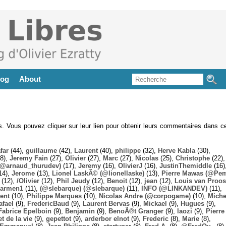
log
About
es. Vous pouvez cliquer sur leur lien pour obtenir leurs commentaires dans ce
far
(44),
guillaume
(42),
Laurent
(40),
philippe
(32),
Herve Kabla
(30),
8),
Jeremy Fain
(27),
Olivier
(27),
Marc
(27),
Nicolas
(25),
Christophe
(22),
@arnaud_thurudev)
(17),
Jeremy
(16),
OlivierJ
(16),
JustinThemiddle
(16)
14),
Jerome
(13),
Lionel LaskÃ© (@lionellaske)
(13),
Pierre Mawas (@Pe
(12),
/Olivier
(12),
Phil Jeudy
(12),
Benoit
(12),
jean
(12),
Louis van Proos
armen1
(11),
(@slebarque) (@slebarque)
(11),
INFO (@LINKANDEV)
(11),
ent
(10),
Philippe Marques
(10),
Nicolas Andre (@corpogame)
(10),
Miche
afael
(9),
FredericBaud
(9),
Laurent Bervas
(9),
Mickael
(9),
Hugues
(9),
Fabrice Epelboin
(9),
Benjamin
(9),
BenoÃ®t Granger
(9),
laozi
(9),
Pierre
t de la vie
(9),
gepettot
(9),
arderbor elnot
(9),
Frederic
(8),
Marie
(8),