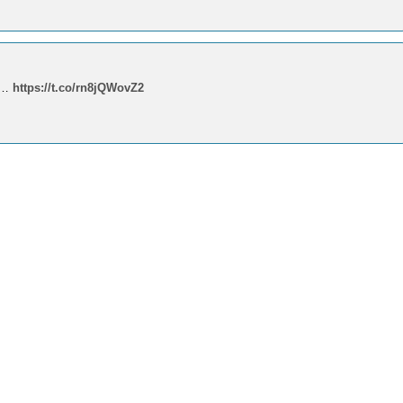
té…
https://t.co/rn8jQWovZ2