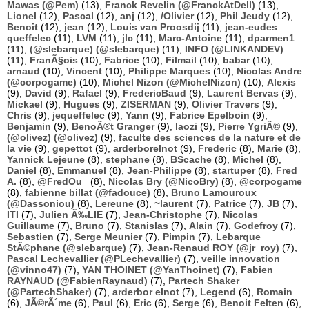
Mawas (@Pem)
(13),
Franck Revelin (@FranckAtDell)
(13),
Lionel
(12),
Pascal
(12),
anj
(12),
/Olivier
(12),
Phil Jeudy
(12),
Benoit
(12),
jean
(12),
Louis van Proosdij
(11),
jean-eudes
queffelec
(11),
LVM
(11),
jlc
(11),
Marc-Antoine
(11),
dparmen1
(11),
(@slebarque) (@slebarque)
(11),
INFO (@LINKANDEV)
(11),
FranÃ§ois
(10),
Fabrice
(10),
Filmail
(10),
babar
(10),
arnaud
(10),
Vincent
(10),
Philippe Marques
(10),
Nicolas Andre
(@corpogame)
(10),
Michel Nizon (@MichelNizon)
(10),
Alexis
(9),
David
(9),
Rafael
(9),
FredericBaud
(9),
Laurent Bervas
(9),
Mickael
(9),
Hugues
(9),
ZISERMAN
(9),
Olivier Travers
(9),
Chris
(9),
jequeffelec
(9),
Yann
(9),
Fabrice Epelboin
(9),
Benjamin
(9),
BenoÃ®t Granger
(9),
laozi
(9),
Pierre YgriÃ©
(9),
(@olivez) (@olivez)
(9),
faculte des sciences de la nature et de
la vie
(9),
gepettot
(9),
arderborelnot
(9),
Frederic
(8),
Marie
(8),
Yannick Lejeune
(8),
stephane
(8),
BScache
(8),
Michel
(8),
Daniel
(8),
Emmanuel
(8),
Jean-Philippe
(8),
startuper
(8),
Fred
A.
(8),
@FredOu_
(8),
Nicolas Bry (@NicoBry)
(8),
@corpogame
(8),
fabienne billat (@fadouce)
(8),
Bruno Lamouroux
(@Dassoniou)
(8),
Lereune
(8),
~laurent
(7),
Patrice
(7),
JB
(7),
ITI
(7),
Julien Ã‰LIE
(7),
Jean-Christophe
(7),
Nicolas
Guillaume
(7),
Bruno
(7),
Stanislas
(7),
Alain
(7),
Godefroy
(7),
Sebastien
(7),
Serge Meunier
(7),
Pimpin
(7),
Lebarque
StÃ©phane (@slebarque)
(7),
Jean-Renaud ROY (@jr_roy)
(7),
Pascal Lechevallier (@PLechevallier)
(7),
veille innovation
(@vinno47)
(7),
YAN THOINET (@YanThoinet)
(7),
Fabien
RAYNAUD (@FabienRaynaud)
(7),
Partech Shaker
(@PartechShaker)
(7),
arderbor elnot
(7),
Legend
(6),
Romain
(6),
JÃ©rÃ´me
(6),
Paul
(6),
Eric
(6),
Serge
(6),
Benoit Felten
(6),