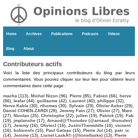
Home
Archives
Publications
Podcasts
Videos
Blog
About
Contributeurs actifs
Voici la liste des principaux contributeurs du blog par leurs
commentaires. Vous pouvez cliquer sur leur lien pour obtenir leurs
commentaires dans cette page :
macha
(113),
Michel Nizon
(96),
Pierre
(85),
Fabien
(66),
herve
(66),
leafar
(44),
guillaume
(42),
Laurent
(40),
philippe
(32),
Herve Kabla
(30),
rthomas
(30),
Sylvain
(29),
Olivier Auber
(29),
Daniel COHEN-ZARDI
(28),
Jeremy Fain
(27),
Olivier
(27),
Marc
(27),
Nicolas
(25),
Christophe
(22),
julien
(19),
Patrick
(19),
Fab
(19),
jmplanche
(17),
Arnaud@Thurudev (@arnaud_thurudev)
(17),
Jeremy
(16),
OlivierJ
(16),
JustinThemiddle
(16),
vicnent
(16),
bobonofx
(15),
Paul Gateau
(15),
Pierre Jol
(14),
patr_ix
(14),
Jerome
(13),
Lionel LaskÃ© (@lionellaske)
(13),
Pierre