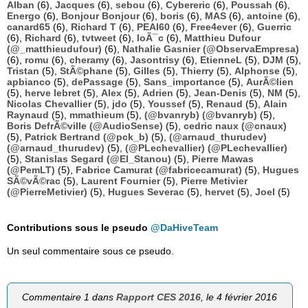
Alban
(6),
Jacques
(6),
sebou
(6),
Cybereric
(6),
Poussah
(6),
Energo
(6),
Bonjour Bonjour
(6),
boris
(6),
MAS
(6),
antoine
(6),
canard65
(6),
Richard T
(6),
PEAI60
(6),
Free4ever
(6),
Guerric
(6),
Richard
(6),
tvtweet
(6),
loÃ¯c
(6),
Matthieu Dufour
(@_matthieudufour)
(6),
Nathalie Gasnier (@ObservaEmpresa)
(6),
romu
(6),
cheramy
(6),
Jasontrisy
(6),
EtienneL
(5),
DJM
(5),
Tristan
(5),
StÃ©phane
(5),
Gilles
(5),
Thierry
(5),
Alphonse
(5),
apbianco
(5),
dePassage
(5),
Sans_importance
(5),
AurÃ©lien
(5),
herve lebret
(5),
Alex
(5),
Adrien
(5),
Jean-Denis
(5),
NM
(5),
Nicolas Chevallier
(5),
jdo
(5),
Youssef
(5),
Renaud
(5),
Alain
Raynaud
(5),
mmathieum
(5),
(@bvanryb) (@bvanryb)
(5),
Boris DefrÃ©ville (@AudioSense)
(5),
cedric naux (@cnaux)
(5),
Patrick Bertrand (@pck_b)
(5),
(@arnaud_thurudev)
(@arnaud_thurudev)
(5),
(@PLechevallier) (@PLechevallier)
(5),
Stanislas Segard (@El_Stanou)
(5),
Pierre Mawas
(@PemLT)
(5),
Fabrice Camurat (@fabricecamurat)
(5),
Hugues
SÃ©vÃ©rac
(5),
Laurent Fournier
(5),
Pierre Metivier
(@PierreMetivier)
(5),
Hugues Severac
(5),
hervet
(5),
Joel
(5)
Contributions sous le pseudo
@DaHiveTeam
Un seul commentaire sous ce pseudo.
Commentaire 1 dans
Rapport CES 2016
, le 4 février 2016