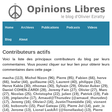
Home
Archives
Publications
Podcasts
Videos
Blog
About
Contributeurs actifs
Voici la liste des principaux contributeurs du blog par leurs
commentaires. Vous pouvez cliquer sur leur lien pour obtenir leurs
commentaires dans cette page :
macha
(113),
Michel Nizon
(96),
Pierre
(85),
Fabien
(66),
herve
(66),
leafar
(44),
guillaume
(42),
Laurent
(40),
philippe
(32),
Herve Kabla
(30),
rthomas
(30),
Sylvain
(29),
Olivier Auber
(29),
Daniel COHEN-ZARDI
(28),
Jeremy Fain
(27),
Olivier
(27),
Marc
(27),
Nicolas
(25),
Christophe
(22),
julien
(19),
Patrick
(19),
Fab
(19),
jmplanche
(17),
Arnaud@Thurudev (@arnaud_thurudev)
(17),
Jeremy
(16),
OlivierJ
(16),
JustinThemiddle
(16),
vicnent
(16),
bobonofx
(15),
Paul Gateau
(15),
Pierre Jol
(14),
patr_ix
(14),
Jerome
(13),
Lionel LaskÃ© (@lionellaske)
(13),
Pierre