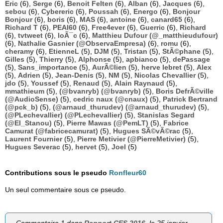
Eric
(6),
Serge
(6),
Benoit Felten
(6),
Alban
(6),
Jacques
(6),
sebou
(6),
Cybereric
(6),
Poussah
(6),
Energo
(6),
Bonjour
Bonjour
(6),
boris
(6),
MAS
(6),
antoine
(6),
canard65
(6),
Richard T
(6),
PEAI60
(6),
Free4ever
(6),
Guerric
(6),
Richard
(6),
tvtweet
(6),
loÃ¯c
(6),
Matthieu Dufour (@_matthieudufour)
(6),
Nathalie Gasnier (@ObservaEmpresa)
(6),
romu
(6),
cheramy
(6),
EtienneL
(5),
DJM
(5),
Tristan
(5),
StÃ©phane
(5),
Gilles
(5),
Thierry
(5),
Alphonse
(5),
apbianco
(5),
dePassage
(5),
Sans_importance
(5),
AurÃ©lien
(5),
herve lebret
(5),
Alex
(5),
Adrien
(5),
Jean-Denis
(5),
NM
(5),
Nicolas Chevallier
(5),
jdo
(5),
Youssef
(5),
Renaud
(5),
Alain Raynaud
(5),
mmathieum
(5),
(@bvanryb) (@bvanryb)
(5),
Boris DefrÃ©ville
(@AudioSense)
(5),
cedric naux (@cnaux)
(5),
Patrick Bertrand
(@pck_b)
(5),
(@arnaud_thurudev) (@arnaud_thurudev)
(5),
(@PLechevallier) (@PLechevallier)
(5),
Stanislas Segard
(@El_Stanou)
(5),
Pierre Mawas (@PemLT)
(5),
Fabrice
Camurat (@fabricecamurat)
(5),
Hugues SÃ©vÃ©rac
(5),
Laurent Fournier
(5),
Pierre Metivier (@PierreMetivier)
(5),
Hugues Severac
(5),
hervet
(5),
Joel
(5)
Contributions sous le pseudo
Ronfleur60
Un seul commentaire sous ce pseudo.