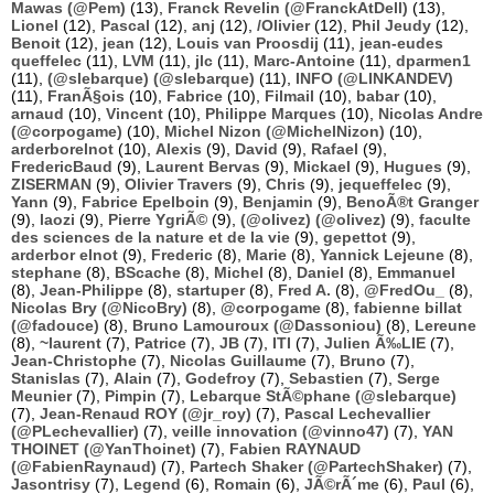
Mawas (@Pem)
(13),
Franck Revelin (@FranckAtDell)
(13),
Lionel
(12),
Pascal
(12),
anj
(12),
/Olivier
(12),
Phil Jeudy
(12),
Benoit
(12),
jean
(12),
Louis van Proosdij
(11),
jean-eudes
queffelec
(11),
LVM
(11),
jlc
(11),
Marc-Antoine
(11),
dparmen1
(11),
(@slebarque) (@slebarque)
(11),
INFO (@LINKANDEV)
(11),
FranÃ§ois
(10),
Fabrice
(10),
Filmail
(10),
babar
(10),
arnaud
(10),
Vincent
(10),
Philippe Marques
(10),
Nicolas Andre
(@corpogame)
(10),
Michel Nizon (@MichelNizon)
(10),
arderborelnot
(10),
Alexis
(9),
David
(9),
Rafael
(9),
FredericBaud
(9),
Laurent Bervas
(9),
Mickael
(9),
Hugues
(9),
ZISERMAN
(9),
Olivier Travers
(9),
Chris
(9),
jequeffelec
(9),
Yann
(9),
Fabrice Epelboin
(9),
Benjamin
(9),
BenoÃ®t Granger
(9),
laozi
(9),
Pierre YgriÃ©
(9),
(@olivez) (@olivez)
(9),
faculte
des sciences de la nature et de la vie
(9),
gepettot
(9),
arderbor elnot
(9),
Frederic
(8),
Marie
(8),
Yannick Lejeune
(8),
stephane
(8),
BScache
(8),
Michel
(8),
Daniel
(8),
Emmanuel
(8),
Jean-Philippe
(8),
startuper
(8),
Fred A.
(8),
@FredOu_
(8),
Nicolas Bry (@NicoBry)
(8),
@corpogame
(8),
fabienne billat
(@fadouce)
(8),
Bruno Lamouroux (@Dassoniou)
(8),
Lereune
(8),
~laurent
(7),
Patrice
(7),
JB
(7),
ITI
(7),
Julien Ã‰LIE
(7),
Jean-Christophe
(7),
Nicolas Guillaume
(7),
Bruno
(7),
Stanislas
(7),
Alain
(7),
Godefroy
(7),
Sebastien
(7),
Serge
Meunier
(7),
Pimpin
(7),
Lebarque StÃ©phane (@slebarque)
(7),
Jean-Renaud ROY (@jr_roy)
(7),
Pascal Lechevallier
(@PLechevallier)
(7),
veille innovation (@vinno47)
(7),
YAN
THOINET (@YanThoinet)
(7),
Fabien RAYNAUD
(@FabienRaynaud)
(7),
Partech Shaker (@PartechShaker)
(7),
Jasontrisy
(7),
Legend
(6),
Romain
(6),
JÃ©rÃ´me
(6),
Paul
(6),