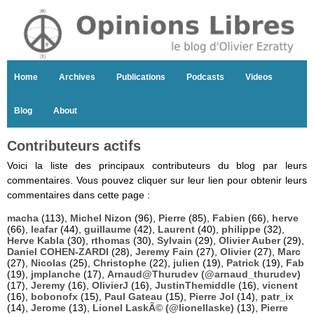
Home
Archives
Publications
Podcasts
Videos
Blog
About
Contributeurs actifs
Voici la liste des principaux contributeurs du blog par leurs
commentaires. Vous pouvez cliquer sur leur lien pour obtenir leurs
commentaires dans cette page :
macha
(113),
Michel Nizon
(96),
Pierre
(85),
Fabien
(66),
herve
(66),
leafar
(44),
guillaume
(42),
Laurent
(40),
philippe
(32),
Herve Kabla
(30),
rthomas
(30),
Sylvain
(29),
Olivier Auber
(29),
Daniel COHEN-ZARDI
(28),
Jeremy Fain
(27),
Olivier
(27),
Marc
(27),
Nicolas
(25),
Christophe
(22),
julien
(19),
Patrick
(19),
Fab
(19),
jmplanche
(17),
Arnaud@Thurudev (@arnaud_thurudev)
(17),
Jeremy
(16),
OlivierJ
(16),
JustinThemiddle
(16),
vicnent
(16),
bobonofx
(15),
Paul Gateau
(15),
Pierre Jol
(14),
patr_ix
(14),
Jerome
(13),
Lionel LaskÃ© (@lionellaske)
(13),
Pierre