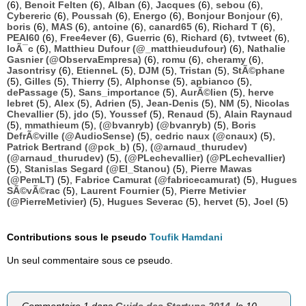
(6),
Benoit Felten
(6),
Alban
(6),
Jacques
(6),
sebou
(6),
Cybereric
(6),
Poussah
(6),
Energo
(6),
Bonjour Bonjour
(6),
boris
(6),
MAS
(6),
antoine
(6),
canard65
(6),
Richard T
(6),
PEAI60
(6),
Free4ever
(6),
Guerric
(6),
Richard
(6),
tvtweet
(6),
loÃ¯c
(6),
Matthieu Dufour (@_matthieudufour)
(6),
Nathalie
Gasnier (@ObservaEmpresa)
(6),
romu
(6),
cheramy
(6),
Jasontrisy
(6),
EtienneL
(5),
DJM
(5),
Tristan
(5),
StÃ©phane
(5),
Gilles
(5),
Thierry
(5),
Alphonse
(5),
apbianco
(5),
dePassage
(5),
Sans_importance
(5),
AurÃ©lien
(5),
herve
lebret
(5),
Alex
(5),
Adrien
(5),
Jean-Denis
(5),
NM
(5),
Nicolas
Chevallier
(5),
jdo
(5),
Youssef
(5),
Renaud
(5),
Alain Raynaud
(5),
mmathieum
(5),
(@bvanryb) (@bvanryb)
(5),
Boris
DefrÃ©ville (@AudioSense)
(5),
cedric naux (@cnaux)
(5),
Patrick Bertrand (@pck_b)
(5),
(@arnaud_thurudev)
(@arnaud_thurudev)
(5),
(@PLechevallier) (@PLechevallier)
(5),
Stanislas Segard (@El_Stanou)
(5),
Pierre Mawas
(@PemLT)
(5),
Fabrice Camurat (@fabricecamurat)
(5),
Hugues
SÃ©vÃ©rac
(5),
Laurent Fournier
(5),
Pierre Metivier
(@PierreMetivier)
(5),
Hugues Severac
(5),
hervet
(5),
Joel
(5)
Contributions sous le pseudo
Toufik Hamdani
Un seul commentaire sous ce pseudo.