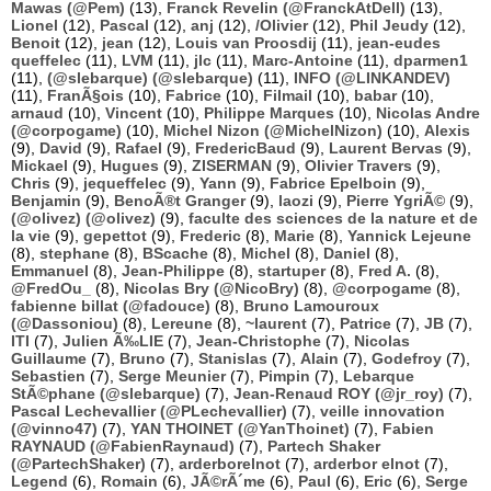
Mawas (@Pem)
(13),
Franck Revelin (@FranckAtDell)
(13),
Lionel
(12),
Pascal
(12),
anj
(12),
/Olivier
(12),
Phil Jeudy
(12),
Benoit
(12),
jean
(12),
Louis van Proosdij
(11),
jean-eudes
queffelec
(11),
LVM
(11),
jlc
(11),
Marc-Antoine
(11),
dparmen1
(11),
(@slebarque) (@slebarque)
(11),
INFO (@LINKANDEV)
(11),
FranÃ§ois
(10),
Fabrice
(10),
Filmail
(10),
babar
(10),
arnaud
(10),
Vincent
(10),
Philippe Marques
(10),
Nicolas Andre
(@corpogame)
(10),
Michel Nizon (@MichelNizon)
(10),
Alexis
(9),
David
(9),
Rafael
(9),
FredericBaud
(9),
Laurent Bervas
(9),
Mickael
(9),
Hugues
(9),
ZISERMAN
(9),
Olivier Travers
(9),
Chris
(9),
jequeffelec
(9),
Yann
(9),
Fabrice Epelboin
(9),
Benjamin
(9),
BenoÃ®t Granger
(9),
laozi
(9),
Pierre YgriÃ©
(9),
(@olivez) (@olivez)
(9),
faculte des sciences de la nature et de
la vie
(9),
gepettot
(9),
Frederic
(8),
Marie
(8),
Yannick Lejeune
(8),
stephane
(8),
BScache
(8),
Michel
(8),
Daniel
(8),
Emmanuel
(8),
Jean-Philippe
(8),
startuper
(8),
Fred A.
(8),
@FredOu_
(8),
Nicolas Bry (@NicoBry)
(8),
@corpogame
(8),
fabienne billat (@fadouce)
(8),
Bruno Lamouroux
(@Dassoniou)
(8),
Lereune
(8),
~laurent
(7),
Patrice
(7),
JB
(7),
ITI
(7),
Julien Ã‰LIE
(7),
Jean-Christophe
(7),
Nicolas
Guillaume
(7),
Bruno
(7),
Stanislas
(7),
Alain
(7),
Godefroy
(7),
Sebastien
(7),
Serge Meunier
(7),
Pimpin
(7),
Lebarque
StÃ©phane (@slebarque)
(7),
Jean-Renaud ROY (@jr_roy)
(7),
Pascal Lechevallier (@PLechevallier)
(7),
veille innovation
(@vinno47)
(7),
YAN THOINET (@YanThoinet)
(7),
Fabien
RAYNAUD (@FabienRaynaud)
(7),
Partech Shaker
(@PartechShaker)
(7),
arderborelnot
(7),
arderbor elnot
(7),
Legend
(6),
Romain
(6),
JÃ©rÃ´me
(6),
Paul
(6),
Eric
(6),
Serge