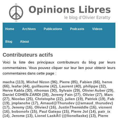
Home
Archives
Publications
Podcasts
Videos
Blog
About
Contributeurs actifs
Voici la liste des principaux contributeurs du blog par leurs
commentaires. Vous pouvez cliquer sur leur lien pour obtenir leurs
commentaires dans cette page :
macha
(113),
Michel Nizon
(96),
Pierre
(85),
Fabien
(66),
herve
(66),
leafar
(44),
guillaume
(42),
Laurent
(40),
philippe
(32),
Herve Kabla
(30),
rthomas
(30),
Sylvain
(29),
Olivier Auber
(29),
Daniel COHEN-ZARDI
(28),
Jeremy Fain
(27),
Olivier
(27),
Marc
(27),
Nicolas
(25),
Christophe
(22),
julien
(19),
Patrick
(19),
Fab
(19),
jmplanche
(17),
Arnaud@Thurudev (@arnaud_thurudev)
(17),
Jeremy
(16),
OlivierJ
(16),
JustinThemiddle
(16),
vicnent
(16),
bobonofx
(15),
Paul Gateau
(15),
Pierre Jol
(14),
patr_ix
(14),
Jerome
(13),
Lionel LaskÃ© (@lionellaske)
(13),
Pierre