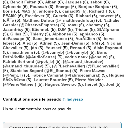
(6),
Benoit Felten
(6),
Alban
(6),
Jacques
(6),
sebou
(6),
Cybereric
(6),
Poussah
(6),
Energo
(6),
Bonjour Bonjour
(6),
boris
(6),
MAS
(6),
antoine
(6),
canard65
(6),
Richard T
(6),
PEAI60
(6),
Free4ever
(6),
Guerric
(6),
Richard
(6),
tvtweet
(6),
loÃ¯c
(6),
Matthieu Dufour (@_matthieudufour)
(6),
Nathalie
Gasnier (@ObservaEmpresa)
(6),
romu
(6),
cheramy
(6),
Jasontrisy
(6),
EtienneL
(5),
DJM
(5),
Tristan
(5),
StÃ©phane
(5),
Gilles
(5),
Thierry
(5),
Alphonse
(5),
apbianco
(5),
dePassage
(5),
Sans_importance
(5),
AurÃ©lien
(5),
herve
lebret
(5),
Alex
(5),
Adrien
(5),
Jean-Denis
(5),
NM
(5),
Nicolas
Chevallier
(5),
jdo
(5),
Youssef
(5),
Renaud
(5),
Alain Raynaud
(5),
mmathieum
(5),
(@bvanryb) (@bvanryb)
(5),
Boris
DefrÃ©ville (@AudioSense)
(5),
cedric naux (@cnaux)
(5),
Patrick Bertrand (@pck_b)
(5),
(@arnaud_thurudev)
(@arnaud_thurudev)
(5),
(@PLechevallier) (@PLechevallier)
(5),
Stanislas Segard (@El_Stanou)
(5),
Pierre Mawas
(@PemLT)
(5),
Fabrice Camurat (@fabricecamurat)
(5),
Hugues
SÃ©vÃ©rac
(5),
Laurent Fournier
(5),
Pierre Metivier
(@PierreMetivier)
(5),
Hugues Severac
(5),
hervet
(5),
Joel
(5)
Contributions sous le pseudo
@ladyrezo
Un seul commentaire sous ce pseudo.