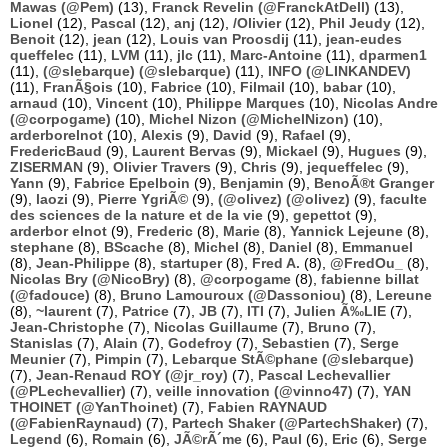
Mawas (@Pem)
(13),
Franck Revelin (@FranckAtDell)
(13),
Lionel
(12),
Pascal
(12),
anj
(12),
/Olivier
(12),
Phil Jeudy
(12),
Benoit
(12),
jean
(12),
Louis van Proosdij
(11),
jean-eudes
queffelec
(11),
LVM
(11),
jlc
(11),
Marc-Antoine
(11),
dparmen1
(11),
(@slebarque) (@slebarque)
(11),
INFO (@LINKANDEV)
(11),
FranÃ§ois
(10),
Fabrice
(10),
Filmail
(10),
babar
(10),
arnaud
(10),
Vincent
(10),
Philippe Marques
(10),
Nicolas Andre
(@corpogame)
(10),
Michel Nizon (@MichelNizon)
(10),
arderborelnot
(10),
Alexis
(9),
David
(9),
Rafael
(9),
FredericBaud
(9),
Laurent Bervas
(9),
Mickael
(9),
Hugues
(9),
ZISERMAN
(9),
Olivier Travers
(9),
Chris
(9),
jequeffelec
(9),
Yann
(9),
Fabrice Epelboin
(9),
Benjamin
(9),
BenoÃ®t Granger
(9),
laozi
(9),
Pierre YgriÃ©
(9),
(@olivez) (@olivez)
(9),
faculte
des sciences de la nature et de la vie
(9),
gepettot
(9),
arderbor elnot
(9),
Frederic
(8),
Marie
(8),
Yannick Lejeune
(8),
stephane
(8),
BScache
(8),
Michel
(8),
Daniel
(8),
Emmanuel
(8),
Jean-Philippe
(8),
startuper
(8),
Fred A.
(8),
@FredOu_
(8),
Nicolas Bry (@NicoBry)
(8),
@corpogame
(8),
fabienne billat
(@fadouce)
(8),
Bruno Lamouroux (@Dassoniou)
(8),
Lereune
(8),
~laurent
(7),
Patrice
(7),
JB
(7),
ITI
(7),
Julien Ã‰LIE
(7),
Jean-Christophe
(7),
Nicolas Guillaume
(7),
Bruno
(7),
Stanislas
(7),
Alain
(7),
Godefroy
(7),
Sebastien
(7),
Serge
Meunier
(7),
Pimpin
(7),
Lebarque StÃ©phane (@slebarque)
(7),
Jean-Renaud ROY (@jr_roy)
(7),
Pascal Lechevallier
(@PLechevallier)
(7),
veille innovation (@vinno47)
(7),
YAN
THOINET (@YanThoinet)
(7),
Fabien RAYNAUD
(@FabienRaynaud)
(7),
Partech Shaker (@PartechShaker)
(7),
Legend
(6),
Romain
(6),
JÃ©rÃ´me
(6),
Paul
(6),
Eric
(6),
Serge