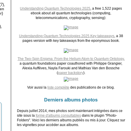
7),
Understanding Quantum Technologies 2025
, a free 1,522 pages
ien
r)
ebook about all quantum technologies (computing,
telecommunications, cryptography, sensing):
),
Understanding Quantum Technologies 2025 Key takeaways
, a 38
pages version with key takeaways from the eponymous book.
The Two-Spin Enigma: From the Helium Atom to Quantum Ontology
,
a quantum foundations paper coauthored with Philippe Grangier,
Alexia Auffèves, Nayla Farouki and Mathias Van den Bossche
(
paper backstory
).
Voir aussi la
liste complète
des publications de ce blog.
Derniers albums photos
Depuis juillet 2014, mes photos sont maintenant intégrées dans ce
site sous la
forme d'albums consultables
dans le plugin "Photo-
Folders". Voici les derniers albums publiés ou mis à jour. Cliquez sur
les vignettes pour accéder aux albums.