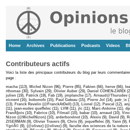
Home
Archives
Publications
Podcasts
Videos
B
Contributeurs actifs
Voici la liste des principaux contributeurs du blog par leurs commentair
page :
macha
(113),
Michel Nizon
(96),
Pierre
(85),
Fabien
(66),
herve
(66),
lea
rthomas
(30),
Sylvain
(29),
Olivier Auber
(29),
Daniel COHEN-ZARDI
(2
julien
(19),
Patrick
(19),
Fab
(19),
jmplanche
(17),
Arnaud@Thurudev (
vicnent
(16),
bobonofx
(15),
Paul Gateau
(15),
Pierre Jol
(14),
patr_ix
(
(13),
Franck Revelin (@FranckAtDell)
(13),
Lionel
(12),
Pascal
(12),
anj
(11),
jean-eudes queffelec
(11),
LVM
(11),
jlc
(11),
Marc-Antoine
(11),
dp
FranÃ§ois
(10),
Fabrice
(10),
Filmail
(10),
babar
(10),
arnaud
(10),
Vinc
Nizon (@MichelNizon)
(10),
arderborelnot
(10),
Alexis
(9),
David
(9),
R
ZISERMAN
(9),
Olivier Travers
(9),
Chris
(9),
jequeffelec
(9),
Yann
(9),
YgriÃ©
(9),
(@olivez) (@olivez)
(9),
faculte des sciences de la nature e