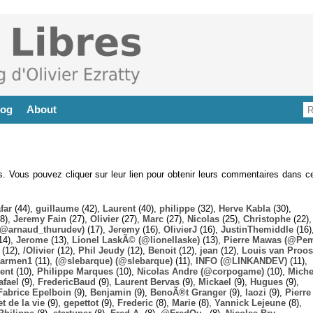
log
About
es. Vous pouvez cliquer sur leur lien pour obtenir leurs commentaires dans ce
far
(44),
guillaume
(42),
Laurent
(40),
philippe
(32),
Herve Kabla
(30),
8),
Jeremy Fain
(27),
Olivier
(27),
Marc
(27),
Nicolas
(25),
Christophe
(22),
@arnaud_thurudev)
(17),
Jeremy
(16),
OlivierJ
(16),
JustinThemiddle
(16)
14),
Jerome
(13),
Lionel LaskÃ© (@lionellaske)
(13),
Pierre Mawas (@Pe
(12),
/Olivier
(12),
Phil Jeudy
(12),
Benoit
(12),
jean
(12),
Louis van Proos
armen1
(11),
(@slebarque) (@slebarque)
(11),
INFO (@LINKANDEV)
(11),
ent
(10),
Philippe Marques
(10),
Nicolas Andre (@corpogame)
(10),
Miche
afael
(9),
FredericBaud
(9),
Laurent Bervas
(9),
Mickael
(9),
Hugues
(9),
Fabrice Epelboin
(9),
Benjamin
(9),
BenoÃ®t Granger
(9),
laozi
(9),
Pierre
t de la vie
(9),
gepettot
(9),
Frederic
(8),
Marie
(8),
Yannick Lejeune
(8),