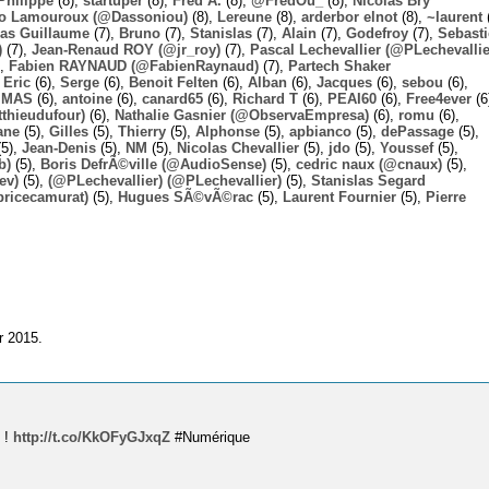
Philippe
(8),
startuper
(8),
Fred A.
(8),
@FredOu_
(8),
Nicolas Bry
o Lamouroux (@Dassoniou)
(8),
Lereune
(8),
arderbor elnot
(8),
~laurent
(
las Guillaume
(7),
Bruno
(7),
Stanislas
(7),
Alain
(7),
Godefroy
(7),
Sebast
)
(7),
Jean-Renaud ROY (@jr_roy)
(7),
Pascal Lechevallier (@PLechevallie
),
Fabien RAYNAUD (@FabienRaynaud)
(7),
Partech Shaker
,
Eric
(6),
Serge
(6),
Benoit Felten
(6),
Alban
(6),
Jacques
(6),
sebou
(6),
,
MAS
(6),
antoine
(6),
canard65
(6),
Richard T
(6),
PEAI60
(6),
Free4ever
(6
thieudufour)
(6),
Nathalie Gasnier (@ObservaEmpresa)
(6),
romu
(6),
ane
(5),
Gilles
(5),
Thierry
(5),
Alphonse
(5),
apbianco
(5),
dePassage
(5),
5),
Jean-Denis
(5),
NM
(5),
Nicolas Chevallier
(5),
jdo
(5),
Youssef
(5),
b)
(5),
Boris DefrÃ©ville (@AudioSense)
(5),
cedric naux (@cnaux)
(5),
ev)
(5),
(@PLechevallier) (@PLechevallier)
(5),
Stanislas Segard
bricecamurat)
(5),
Hugues SÃ©vÃ©rac
(5),
Laurent Fournier
(5),
Pierre
r 2015.
e !
http://t.co/KkOFyGJxqZ
#Numérique