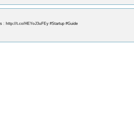
us :
http://t.co/HEYoJ3uFEy
#Startup #Guide