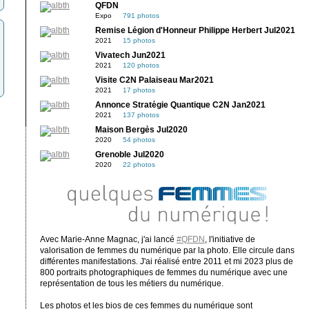
QFDN
Expo
791 photos
Remise Légion d'Honneur Philippe Herbert Jul2021
2021
15 photos
Vivatech Jun2021
2021
120 photos
Visite C2N Palaiseau Mar2021
2021
17 photos
Annonce Stratégie Quantique C2N Jan2021
2021
137 photos
Maison Bergès Jul2020
2020
54 photos
Grenoble Jul2020
2020
22 photos
Avec Marie-Anne Magnac, j'ai lancé
#QFDN
, l'initiative de
valorisation de femmes du numérique par la photo. Elle circule dans
différentes manifestations. J'ai réalisé entre 2011 et mi 2023 plus de
800 portraits photographiques de femmes du numérique avec une
représentation de tous les métiers du numérique.
Les photos et les bios de ces femmes du numérique sont