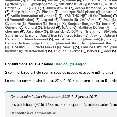
stephane
(8),
BScache
(8),
Michel
(8),
Daniel
(8),
Emmanuel
(8),
Jean-
(@NicoBry)
(8),
@corpogame
(8),
fabienne billat (@fadouce)
(8),
Brun
Patrice
(7),
JB
(7),
ITI
(7),
Julien Ã‰LIE
(7),
Jean-Christophe
(7),
Nico
(7),
Serge Meunier
(7),
Pimpin
(7),
Lebarque StÃ©phane (@slebarque
(7),
veille innovation (@vinno47)
(7),
YAN THOINET (@YanThoinet)
(7
(@PartechShaker)
(7),
Legend
(6),
Romain
(6),
JÃ©rÃ´me
(6),
Paul
(6)
Cybereric
(6),
Poussah
(6),
Energo
(6),
Bonjour Bonjour
(6),
boris
(6)
Guerric
(6),
Richard
(6),
tvtweet
(6),
loÃ¯c
(6),
Matthieu Dufour (@_mat
cheramy
(6),
Jasontrisy
(6),
EtienneL
(5),
DJM
(5),
Tristan
(5),
StÃ©ph
Sans_importance
(5),
AurÃ©lien
(5),
herve lebret
(5),
Alex
(5),
Adrien
(
Renaud
(5),
Alain Raynaud
(5),
mmathieum
(5),
(@bvanryb) (@bvanry
Patrick Bertrand (@pck_b)
(5),
(@arnaud_thurudev) (@arnaud_thurud
(@El_Stanou)
(5),
Pierre Mawas (@PemLT)
(5),
Fabrice Camurat (@fa
Metivier (@PierreMetivier)
(5),
Hugues Severac
(5),
hervet
(5),
Joel
(5)
Contributions sous le pseudo
Deedjoo (@Deedjoo)
2 commentaires ont été soumis sous ce pseudo et avec le même email.
Le premier commentaire date du 27 août 2014 et le dernier est du 5 janvie
Commentaire 2 dans
Prédictions 2015
, le 5 janvier 2015
Les prédictions (2015) d’@olivez sont toujours très intéressantes à lir
Répondre à ce commentaire