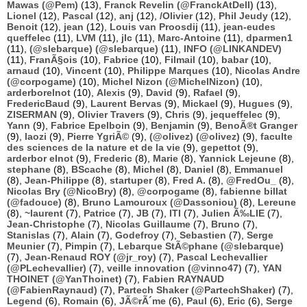
Mawas (@Pem)
(13),
Franck Revelin (@FranckAtDell)
(13),
Lionel
(12),
Pascal
(12),
anj
(12),
/Olivier
(12),
Phil Jeudy
(12),
Benoit
(12),
jean
(12),
Louis van Proosdij
(11),
jean-eudes
queffelec
(11),
LVM
(11),
jlc
(11),
Marc-Antoine
(11),
dparmen1
(11),
(@slebarque) (@slebarque)
(11),
INFO (@LINKANDEV)
(11),
FranÃ§ois
(10),
Fabrice
(10),
Filmail
(10),
babar
(10),
arnaud
(10),
Vincent
(10),
Philippe Marques
(10),
Nicolas Andre
(@corpogame)
(10),
Michel Nizon (@MichelNizon)
(10),
arderborelnot
(10),
Alexis
(9),
David
(9),
Rafael
(9),
FredericBaud
(9),
Laurent Bervas
(9),
Mickael
(9),
Hugues
(9),
ZISERMAN
(9),
Olivier Travers
(9),
Chris
(9),
jequeffelec
(9),
Yann
(9),
Fabrice Epelboin
(9),
Benjamin
(9),
BenoÃ®t Granger
(9),
laozi
(9),
Pierre YgriÃ©
(9),
(@olivez) (@olivez)
(9),
faculte
des sciences de la nature et de la vie
(9),
gepettot
(9),
arderbor elnot
(9),
Frederic
(8),
Marie
(8),
Yannick Lejeune
(8),
stephane
(8),
BScache
(8),
Michel
(8),
Daniel
(8),
Emmanuel
(8),
Jean-Philippe
(8),
startuper
(8),
Fred A.
(8),
@FredOu_
(8),
Nicolas Bry (@NicoBry)
(8),
@corpogame
(8),
fabienne billat
(@fadouce)
(8),
Bruno Lamouroux (@Dassoniou)
(8),
Lereune
(8),
~laurent
(7),
Patrice
(7),
JB
(7),
ITI
(7),
Julien Ã‰LIE
(7),
Jean-Christophe
(7),
Nicolas Guillaume
(7),
Bruno
(7),
Stanislas
(7),
Alain
(7),
Godefroy
(7),
Sebastien
(7),
Serge
Meunier
(7),
Pimpin
(7),
Lebarque StÃ©phane (@slebarque)
(7),
Jean-Renaud ROY (@jr_roy)
(7),
Pascal Lechevallier
(@PLechevallier)
(7),
veille innovation (@vinno47)
(7),
YAN
THOINET (@YanThoinet)
(7),
Fabien RAYNAUD
(@FabienRaynaud)
(7),
Partech Shaker (@PartechShaker)
(7),
Legend
(6),
Romain
(6),
JÃ©rÃ´me
(6),
Paul
(6),
Eric
(6),
Serge