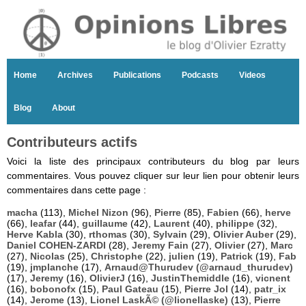
Home
Archives
Publications
Podcasts
Videos
Blog
About
Contributeurs actifs
Voici la liste des principaux contributeurs du blog par leurs
commentaires. Vous pouvez cliquer sur leur lien pour obtenir leurs
commentaires dans cette page :
macha
(113),
Michel Nizon
(96),
Pierre
(85),
Fabien
(66),
herve
(66),
leafar
(44),
guillaume
(42),
Laurent
(40),
philippe
(32),
Herve Kabla
(30),
rthomas
(30),
Sylvain
(29),
Olivier Auber
(29),
Daniel COHEN-ZARDI
(28),
Jeremy Fain
(27),
Olivier
(27),
Marc
(27),
Nicolas
(25),
Christophe
(22),
julien
(19),
Patrick
(19),
Fab
(19),
jmplanche
(17),
Arnaud@Thurudev (@arnaud_thurudev)
(17),
Jeremy
(16),
OlivierJ
(16),
JustinThemiddle
(16),
vicnent
(16),
bobonofx
(15),
Paul Gateau
(15),
Pierre Jol
(14),
patr_ix
(14),
Jerome
(13),
Lionel LaskÃ© (@lionellaske)
(13),
Pierre