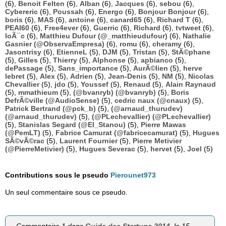
(6),
Benoit Felten
(6),
Alban
(6),
Jacques
(6),
sebou
(6),
Cybereric
(6),
Poussah
(6),
Energo
(6),
Bonjour Bonjour
(6),
boris
(6),
MAS
(6),
antoine
(6),
canard65
(6),
Richard T
(6),
PEAI60
(6),
Free4ever
(6),
Guerric
(6),
Richard
(6),
tvtweet
(6),
loÃ¯c
(6),
Matthieu Dufour (@_matthieudufour)
(6),
Nathalie
Gasnier (@ObservaEmpresa)
(6),
romu
(6),
cheramy
(6),
Jasontrisy
(6),
EtienneL
(5),
DJM
(5),
Tristan
(5),
StÃ©phane
(5),
Gilles
(5),
Thierry
(5),
Alphonse
(5),
apbianco
(5),
dePassage
(5),
Sans_importance
(5),
AurÃ©lien
(5),
herve
lebret
(5),
Alex
(5),
Adrien
(5),
Jean-Denis
(5),
NM
(5),
Nicolas
Chevallier
(5),
jdo
(5),
Youssef
(5),
Renaud
(5),
Alain Raynaud
(5),
mmathieum
(5),
(@bvanryb) (@bvanryb)
(5),
Boris
DefrÃ©ville (@AudioSense)
(5),
cedric naux (@cnaux)
(5),
Patrick Bertrand (@pck_b)
(5),
(@arnaud_thurudev)
(@arnaud_thurudev)
(5),
(@PLechevallier) (@PLechevallier)
(5),
Stanislas Segard (@El_Stanou)
(5),
Pierre Mawas
(@PemLT)
(5),
Fabrice Camurat (@fabricecamurat)
(5),
Hugues
SÃ©vÃ©rac
(5),
Laurent Fournier
(5),
Pierre Metivier
(@PierreMetivier)
(5),
Hugues Severac
(5),
hervet
(5),
Joel
(5)
Contributions sous le pseudo
Pierounet973
Un seul commentaire sous ce pseudo.