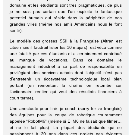
domaine et les étudiants sont très pragmatiques, de plus
je ne suis pas certain que l’on exploite le fantastique
potentiel humain qui réside dans la périphérie de nos
grandes villes (même nos amis Américains nous le font
sentir).
Le modèle des grosses SSII à la Française (Altran est
citée mais il faudrait lister les 10 majors), est vécu comme
une fatalité par ces étudiants et a certainement contribué
au manque de vocations. Dans ce domaine le
management industriel a sa part de responsabilité en
privilégiant des services achats dont l’objectif n’est pas
d’entretenir un écosystème technologique local bien
portant (en remontant la chaîne on retombe sur
l’actionnaire rentier qui veut des résultats financiers à
court terme).
Une anectodte pour finir: je coach (sorry for ze franglais)
des équipes pour la coupe de robotique couramment
appelée “RobotM6” (même si E=M6 ne faisait que filmer…
et ne le fait plus). La plupart des étudiants qui se
passionnent à 20 ans dans ces projets pas évidents