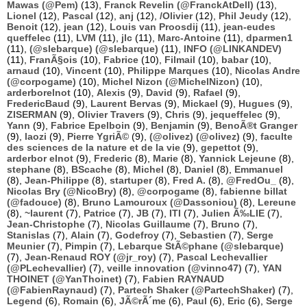
Mawas (@Pem)
(13),
Franck Revelin (@FranckAtDell)
(13),
Lionel
(12),
Pascal
(12),
anj
(12),
/Olivier
(12),
Phil Jeudy
(12),
Benoit
(12),
jean
(12),
Louis van Proosdij
(11),
jean-eudes
queffelec
(11),
LVM
(11),
jlc
(11),
Marc-Antoine
(11),
dparmen1
(11),
(@slebarque) (@slebarque)
(11),
INFO (@LINKANDEV)
(11),
FranÃ§ois
(10),
Fabrice
(10),
Filmail
(10),
babar
(10),
arnaud
(10),
Vincent
(10),
Philippe Marques
(10),
Nicolas Andre
(@corpogame)
(10),
Michel Nizon (@MichelNizon)
(10),
arderborelnot
(10),
Alexis
(9),
David
(9),
Rafael
(9),
FredericBaud
(9),
Laurent Bervas
(9),
Mickael
(9),
Hugues
(9),
ZISERMAN
(9),
Olivier Travers
(9),
Chris
(9),
jequeffelec
(9),
Yann
(9),
Fabrice Epelboin
(9),
Benjamin
(9),
BenoÃ®t Granger
(9),
laozi
(9),
Pierre YgriÃ©
(9),
(@olivez) (@olivez)
(9),
faculte
des sciences de la nature et de la vie
(9),
gepettot
(9),
arderbor elnot
(9),
Frederic
(8),
Marie
(8),
Yannick Lejeune
(8),
stephane
(8),
BScache
(8),
Michel
(8),
Daniel
(8),
Emmanuel
(8),
Jean-Philippe
(8),
startuper
(8),
Fred A.
(8),
@FredOu_
(8),
Nicolas Bry (@NicoBry)
(8),
@corpogame
(8),
fabienne billat
(@fadouce)
(8),
Bruno Lamouroux (@Dassoniou)
(8),
Lereune
(8),
~laurent
(7),
Patrice
(7),
JB
(7),
ITI
(7),
Julien Ã‰LIE
(7),
Jean-Christophe
(7),
Nicolas Guillaume
(7),
Bruno
(7),
Stanislas
(7),
Alain
(7),
Godefroy
(7),
Sebastien
(7),
Serge
Meunier
(7),
Pimpin
(7),
Lebarque StÃ©phane (@slebarque)
(7),
Jean-Renaud ROY (@jr_roy)
(7),
Pascal Lechevallier
(@PLechevallier)
(7),
veille innovation (@vinno47)
(7),
YAN
THOINET (@YanThoinet)
(7),
Fabien RAYNAUD
(@FabienRaynaud)
(7),
Partech Shaker (@PartechShaker)
(7),
Legend
(6),
Romain
(6),
JÃ©rÃ´me
(6),
Paul
(6),
Eric
(6),
Serge