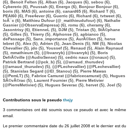
(6),
Benoit Felten
(6),
Alban
(6),
Jacques
(6),
sebou
(6),
Cybereric
(6),
Poussah
(6),
Energo
(6),
Bonjour Bonjour
(6),
boris
(6),
MAS
(6),
antoine
(6),
canard65
(6),
Richard T
(6),
PEAI60
(6),
Free4ever
(6),
Guerric
(6),
Richard
(6),
tvtweet
(6),
loÃ¯c
(6),
Matthieu Dufour (@_matthieudufour)
(6),
Nathalie
Gasnier (@ObservaEmpresa)
(6),
romu
(6),
cheramy
(6),
Jasontrisy
(6),
EtienneL
(5),
DJM
(5),
Tristan
(5),
StÃ©phane
(5),
Gilles
(5),
Thierry
(5),
Alphonse
(5),
apbianco
(5),
dePassage
(5),
Sans_importance
(5),
AurÃ©lien
(5),
herve
lebret
(5),
Alex
(5),
Adrien
(5),
Jean-Denis
(5),
NM
(5),
Nicolas
Chevallier
(5),
jdo
(5),
Youssef
(5),
Renaud
(5),
Alain Raynaud
(5),
mmathieum
(5),
(@bvanryb) (@bvanryb)
(5),
Boris
DefrÃ©ville (@AudioSense)
(5),
cedric naux (@cnaux)
(5),
Patrick Bertrand (@pck_b)
(5),
(@arnaud_thurudev)
(@arnaud_thurudev)
(5),
(@PLechevallier) (@PLechevallier)
(5),
Stanislas Segard (@El_Stanou)
(5),
Pierre Mawas
(@PemLT)
(5),
Fabrice Camurat (@fabricecamurat)
(5),
Hugues
SÃ©vÃ©rac
(5),
Laurent Fournier
(5),
Pierre Metivier
(@PierreMetivier)
(5),
Hugues Severac
(5),
hervet
(5),
Joel
(5)
Contributions sous le pseudo
thejy
3 commentaires ont été soumis sous ce pseudo et avec le même
email.
Le premier commentaire date du 26 juillet 2008 et le dernier est du