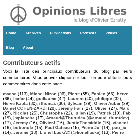
Home
Archives
Publications
Podcasts
Videos
Blog
About
Contributeurs actifs
Voici la liste des principaux contributeurs du blog par leurs
commentaires. Vous pouvez cliquer sur leur lien pour obtenir leurs
commentaires dans cette page :
macha
(113),
Michel Nizon
(96),
Pierre
(85),
Fabien
(66),
herve
(66),
leafar
(44),
guillaume
(42),
Laurent
(40),
philippe
(32),
Herve Kabla
(30),
rthomas
(30),
Sylvain
(29),
Olivier Auber
(29),
Daniel COHEN-ZARDI
(28),
Jeremy Fain
(27),
Olivier
(27),
Marc
(27),
Nicolas
(25),
Christophe
(22),
julien
(19),
Patrick
(19),
Fab
(19),
jmplanche
(17),
Arnaud@Thurudev (@arnaud_thurudev)
(17),
Jeremy
(16),
OlivierJ
(16),
JustinThemiddle
(16),
vicnent
(16),
bobonofx
(15),
Paul Gateau
(15),
Pierre Jol
(14),
patr_ix
(14),
Jerome
(13),
Lionel LaskÃ© (@lionellaske)
(13),
Pierre