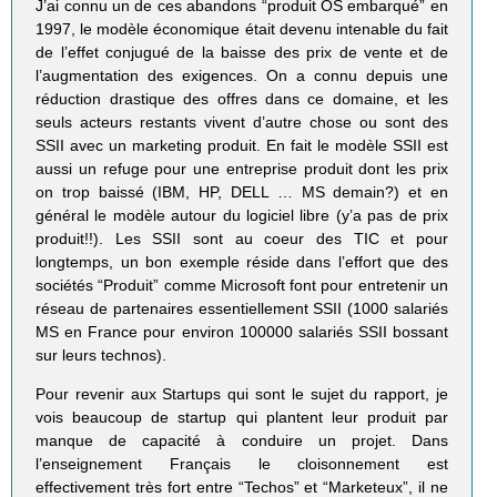
J’ai connu un de ces abandons “produit OS embarqué” en
1997, le modèle économique était devenu intenable du fait
de l’effet conjugué de la baisse des prix de vente et de
l’augmentation des exigences. On a connu depuis une
réduction drastique des offres dans ce domaine, et les
seuls acteurs restants vivent d’autre chose ou sont des
SSII avec un marketing produit. En fait le modèle SSII est
aussi un refuge pour une entreprise produit dont les prix
on trop baissé (IBM, HP, DELL … MS demain?) et en
général le modèle autour du logiciel libre (y’a pas de prix
produit!!). Les SSII sont au coeur des TIC et pour
longtemps, un bon exemple réside dans l’effort que des
sociétés “Produit” comme Microsoft font pour entretenir un
réseau de partenaires essentiellement SSII (1000 salariés
MS en France pour environ 100000 salariés SSII bossant
sur leurs technos).
Pour revenir aux Startups qui sont le sujet du rapport, je
vois beaucoup de startup qui plantent leur produit par
manque de capacité à conduire un projet. Dans
l’enseignement Français le cloisonnement est
effectivement très fort entre “Techos” et “Marketeux”, il ne