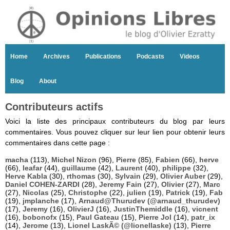
Home
Archives
Publications
Podcasts
Videos
Blog
About
Contributeurs actifs
Voici la liste des principaux contributeurs du blog par leurs
commentaires. Vous pouvez cliquer sur leur lien pour obtenir leurs
commentaires dans cette page :
macha
(113),
Michel Nizon
(96),
Pierre
(85),
Fabien
(66),
herve
(66),
leafar
(44),
guillaume
(42),
Laurent
(40),
philippe
(32),
Herve Kabla
(30),
rthomas
(30),
Sylvain
(29),
Olivier Auber
(29),
Daniel COHEN-ZARDI
(28),
Jeremy Fain
(27),
Olivier
(27),
Marc
(27),
Nicolas
(25),
Christophe
(22),
julien
(19),
Patrick
(19),
Fab
(19),
jmplanche
(17),
Arnaud@Thurudev (@arnaud_thurudev)
(17),
Jeremy
(16),
OlivierJ
(16),
JustinThemiddle
(16),
vicnent
(16),
bobonofx
(15),
Paul Gateau
(15),
Pierre Jol
(14),
patr_ix
(14),
Jerome
(13),
Lionel LaskÃ© (@lionellaske)
(13),
Pierre