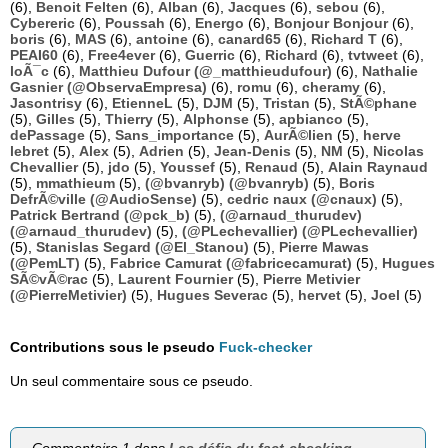
(6),
Benoit Felten
(6),
Alban
(6),
Jacques
(6),
sebou
(6),
Cybereric
(6),
Poussah
(6),
Energo
(6),
Bonjour Bonjour
(6),
boris
(6),
MAS
(6),
antoine
(6),
canard65
(6),
Richard T
(6),
PEAI60
(6),
Free4ever
(6),
Guerric
(6),
Richard
(6),
tvtweet
(6),
loÃ¯c
(6),
Matthieu Dufour (@_matthieudufour)
(6),
Nathalie
Gasnier (@ObservaEmpresa)
(6),
romu
(6),
cheramy
(6),
Jasontrisy
(6),
EtienneL
(5),
DJM
(5),
Tristan
(5),
StÃ©phane
(5),
Gilles
(5),
Thierry
(5),
Alphonse
(5),
apbianco
(5),
dePassage
(5),
Sans_importance
(5),
AurÃ©lien
(5),
herve
lebret
(5),
Alex
(5),
Adrien
(5),
Jean-Denis
(5),
NM
(5),
Nicolas
Chevallier
(5),
jdo
(5),
Youssef
(5),
Renaud
(5),
Alain Raynaud
(5),
mmathieum
(5),
(@bvanryb) (@bvanryb)
(5),
Boris
DefrÃ©ville (@AudioSense)
(5),
cedric naux (@cnaux)
(5),
Patrick Bertrand (@pck_b)
(5),
(@arnaud_thurudev)
(@arnaud_thurudev)
(5),
(@PLechevallier) (@PLechevallier)
(5),
Stanislas Segard (@El_Stanou)
(5),
Pierre Mawas
(@PemLT)
(5),
Fabrice Camurat (@fabricecamurat)
(5),
Hugues
SÃ©vÃ©rac
(5),
Laurent Fournier
(5),
Pierre Metivier
(@PierreMetivier)
(5),
Hugues Severac
(5),
hervet
(5),
Joel
(5)
Contributions sous le pseudo
Fuck-checker
Un seul commentaire sous ce pseudo.