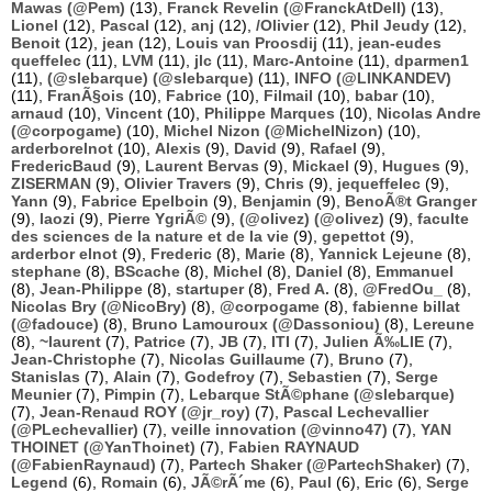
Mawas (@Pem)
(13),
Franck Revelin (@FranckAtDell)
(13),
Lionel
(12),
Pascal
(12),
anj
(12),
/Olivier
(12),
Phil Jeudy
(12),
Benoit
(12),
jean
(12),
Louis van Proosdij
(11),
jean-eudes
queffelec
(11),
LVM
(11),
jlc
(11),
Marc-Antoine
(11),
dparmen1
(11),
(@slebarque) (@slebarque)
(11),
INFO (@LINKANDEV)
(11),
FranÃ§ois
(10),
Fabrice
(10),
Filmail
(10),
babar
(10),
arnaud
(10),
Vincent
(10),
Philippe Marques
(10),
Nicolas Andre
(@corpogame)
(10),
Michel Nizon (@MichelNizon)
(10),
arderborelnot
(10),
Alexis
(9),
David
(9),
Rafael
(9),
FredericBaud
(9),
Laurent Bervas
(9),
Mickael
(9),
Hugues
(9),
ZISERMAN
(9),
Olivier Travers
(9),
Chris
(9),
jequeffelec
(9),
Yann
(9),
Fabrice Epelboin
(9),
Benjamin
(9),
BenoÃ®t Granger
(9),
laozi
(9),
Pierre YgriÃ©
(9),
(@olivez) (@olivez)
(9),
faculte
des sciences de la nature et de la vie
(9),
gepettot
(9),
arderbor elnot
(9),
Frederic
(8),
Marie
(8),
Yannick Lejeune
(8),
stephane
(8),
BScache
(8),
Michel
(8),
Daniel
(8),
Emmanuel
(8),
Jean-Philippe
(8),
startuper
(8),
Fred A.
(8),
@FredOu_
(8),
Nicolas Bry (@NicoBry)
(8),
@corpogame
(8),
fabienne billat
(@fadouce)
(8),
Bruno Lamouroux (@Dassoniou)
(8),
Lereune
(8),
~laurent
(7),
Patrice
(7),
JB
(7),
ITI
(7),
Julien Ã‰LIE
(7),
Jean-Christophe
(7),
Nicolas Guillaume
(7),
Bruno
(7),
Stanislas
(7),
Alain
(7),
Godefroy
(7),
Sebastien
(7),
Serge
Meunier
(7),
Pimpin
(7),
Lebarque StÃ©phane (@slebarque)
(7),
Jean-Renaud ROY (@jr_roy)
(7),
Pascal Lechevallier
(@PLechevallier)
(7),
veille innovation (@vinno47)
(7),
YAN
THOINET (@YanThoinet)
(7),
Fabien RAYNAUD
(@FabienRaynaud)
(7),
Partech Shaker (@PartechShaker)
(7),
Legend
(6),
Romain
(6),
JÃ©rÃ´me
(6),
Paul
(6),
Eric
(6),
Serge