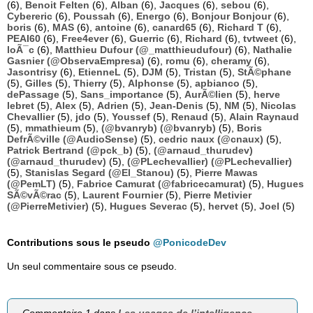
(6),
Benoit Felten
(6),
Alban
(6),
Jacques
(6),
sebou
(6),
Cybereric
(6),
Poussah
(6),
Energo
(6),
Bonjour Bonjour
(6),
boris
(6),
MAS
(6),
antoine
(6),
canard65
(6),
Richard T
(6),
PEAI60
(6),
Free4ever
(6),
Guerric
(6),
Richard
(6),
tvtweet
(6),
loÃ¯c
(6),
Matthieu Dufour (@_matthieudufour)
(6),
Nathalie
Gasnier (@ObservaEmpresa)
(6),
romu
(6),
cheramy
(6),
Jasontrisy
(6),
EtienneL
(5),
DJM
(5),
Tristan
(5),
StÃ©phane
(5),
Gilles
(5),
Thierry
(5),
Alphonse
(5),
apbianco
(5),
dePassage
(5),
Sans_importance
(5),
AurÃ©lien
(5),
herve
lebret
(5),
Alex
(5),
Adrien
(5),
Jean-Denis
(5),
NM
(5),
Nicolas
Chevallier
(5),
jdo
(5),
Youssef
(5),
Renaud
(5),
Alain Raynaud
(5),
mmathieum
(5),
(@bvanryb) (@bvanryb)
(5),
Boris
DefrÃ©ville (@AudioSense)
(5),
cedric naux (@cnaux)
(5),
Patrick Bertrand (@pck_b)
(5),
(@arnaud_thurudev)
(@arnaud_thurudev)
(5),
(@PLechevallier) (@PLechevallier)
(5),
Stanislas Segard (@El_Stanou)
(5),
Pierre Mawas
(@PemLT)
(5),
Fabrice Camurat (@fabricecamurat)
(5),
Hugues
SÃ©vÃ©rac
(5),
Laurent Fournier
(5),
Pierre Metivier
(@PierreMetivier)
(5),
Hugues Severac
(5),
hervet
(5),
Joel
(5)
Contributions sous le pseudo
@PonicodeDev
Un seul commentaire sous ce pseudo.