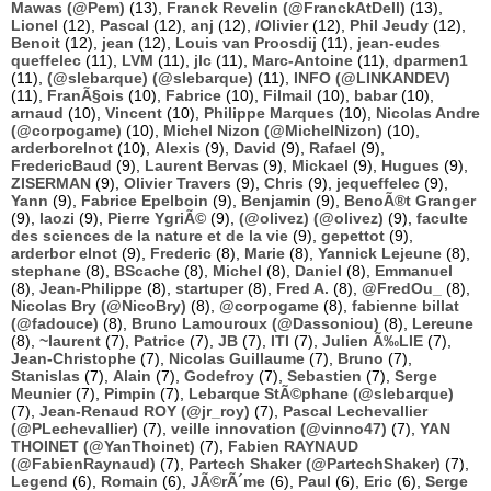
Mawas (@Pem)
(13),
Franck Revelin (@FranckAtDell)
(13),
Lionel
(12),
Pascal
(12),
anj
(12),
/Olivier
(12),
Phil Jeudy
(12),
Benoit
(12),
jean
(12),
Louis van Proosdij
(11),
jean-eudes
queffelec
(11),
LVM
(11),
jlc
(11),
Marc-Antoine
(11),
dparmen1
(11),
(@slebarque) (@slebarque)
(11),
INFO (@LINKANDEV)
(11),
FranÃ§ois
(10),
Fabrice
(10),
Filmail
(10),
babar
(10),
arnaud
(10),
Vincent
(10),
Philippe Marques
(10),
Nicolas Andre
(@corpogame)
(10),
Michel Nizon (@MichelNizon)
(10),
arderborelnot
(10),
Alexis
(9),
David
(9),
Rafael
(9),
FredericBaud
(9),
Laurent Bervas
(9),
Mickael
(9),
Hugues
(9),
ZISERMAN
(9),
Olivier Travers
(9),
Chris
(9),
jequeffelec
(9),
Yann
(9),
Fabrice Epelboin
(9),
Benjamin
(9),
BenoÃ®t Granger
(9),
laozi
(9),
Pierre YgriÃ©
(9),
(@olivez) (@olivez)
(9),
faculte
des sciences de la nature et de la vie
(9),
gepettot
(9),
arderbor elnot
(9),
Frederic
(8),
Marie
(8),
Yannick Lejeune
(8),
stephane
(8),
BScache
(8),
Michel
(8),
Daniel
(8),
Emmanuel
(8),
Jean-Philippe
(8),
startuper
(8),
Fred A.
(8),
@FredOu_
(8),
Nicolas Bry (@NicoBry)
(8),
@corpogame
(8),
fabienne billat
(@fadouce)
(8),
Bruno Lamouroux (@Dassoniou)
(8),
Lereune
(8),
~laurent
(7),
Patrice
(7),
JB
(7),
ITI
(7),
Julien Ã‰LIE
(7),
Jean-Christophe
(7),
Nicolas Guillaume
(7),
Bruno
(7),
Stanislas
(7),
Alain
(7),
Godefroy
(7),
Sebastien
(7),
Serge
Meunier
(7),
Pimpin
(7),
Lebarque StÃ©phane (@slebarque)
(7),
Jean-Renaud ROY (@jr_roy)
(7),
Pascal Lechevallier
(@PLechevallier)
(7),
veille innovation (@vinno47)
(7),
YAN
THOINET (@YanThoinet)
(7),
Fabien RAYNAUD
(@FabienRaynaud)
(7),
Partech Shaker (@PartechShaker)
(7),
Legend
(6),
Romain
(6),
JÃ©rÃ´me
(6),
Paul
(6),
Eric
(6),
Serge