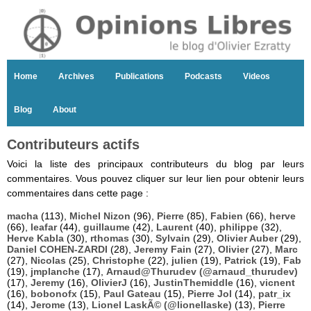
Home
Archives
Publications
Podcasts
Videos
Blog
About
Contributeurs actifs
Voici la liste des principaux contributeurs du blog par leurs
commentaires. Vous pouvez cliquer sur leur lien pour obtenir leurs
commentaires dans cette page :
macha
(113),
Michel Nizon
(96),
Pierre
(85),
Fabien
(66),
herve
(66),
leafar
(44),
guillaume
(42),
Laurent
(40),
philippe
(32),
Herve Kabla
(30),
rthomas
(30),
Sylvain
(29),
Olivier Auber
(29),
Daniel COHEN-ZARDI
(28),
Jeremy Fain
(27),
Olivier
(27),
Marc
(27),
Nicolas
(25),
Christophe
(22),
julien
(19),
Patrick
(19),
Fab
(19),
jmplanche
(17),
Arnaud@Thurudev (@arnaud_thurudev)
(17),
Jeremy
(16),
OlivierJ
(16),
JustinThemiddle
(16),
vicnent
(16),
bobonofx
(15),
Paul Gateau
(15),
Pierre Jol
(14),
patr_ix
(14),
Jerome
(13),
Lionel LaskÃ© (@lionellaske)
(13),
Pierre