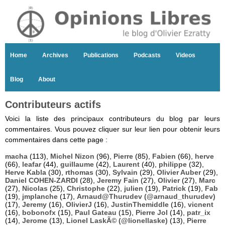
Home
Archives
Publications
Podcasts
Videos
Blog
About
Contributeurs actifs
Voici la liste des principaux contributeurs du blog par leurs
commentaires. Vous pouvez cliquer sur leur lien pour obtenir leurs
commentaires dans cette page :
macha
(113),
Michel Nizon
(96),
Pierre
(85),
Fabien
(66),
herve
(66),
leafar
(44),
guillaume
(42),
Laurent
(40),
philippe
(32),
Herve Kabla
(30),
rthomas
(30),
Sylvain
(29),
Olivier Auber
(29),
Daniel COHEN-ZARDI
(28),
Jeremy Fain
(27),
Olivier
(27),
Marc
(27),
Nicolas
(25),
Christophe
(22),
julien
(19),
Patrick
(19),
Fab
(19),
jmplanche
(17),
Arnaud@Thurudev (@arnaud_thurudev)
(17),
Jeremy
(16),
OlivierJ
(16),
JustinThemiddle
(16),
vicnent
(16),
bobonofx
(15),
Paul Gateau
(15),
Pierre Jol
(14),
patr_ix
(14),
Jerome
(13),
Lionel LaskÃ© (@lionellaske)
(13),
Pierre