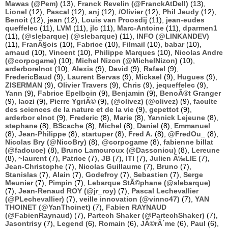
Mawas (@Pem)
(13),
Franck Revelin (@FranckAtDell)
(13),
Lionel
(12),
Pascal
(12),
anj
(12),
/Olivier
(12),
Phil Jeudy
(12),
Benoit
(12),
jean
(12),
Louis van Proosdij
(11),
jean-eudes
queffelec
(11),
LVM
(11),
jlc
(11),
Marc-Antoine
(11),
dparmen1
(11),
(@slebarque) (@slebarque)
(11),
INFO (@LINKANDEV)
(11),
FranÃ§ois
(10),
Fabrice
(10),
Filmail
(10),
babar
(10),
arnaud
(10),
Vincent
(10),
Philippe Marques
(10),
Nicolas Andre
(@corpogame)
(10),
Michel Nizon (@MichelNizon)
(10),
arderborelnot
(10),
Alexis
(9),
David
(9),
Rafael
(9),
FredericBaud
(9),
Laurent Bervas
(9),
Mickael
(9),
Hugues
(9),
ZISERMAN
(9),
Olivier Travers
(9),
Chris
(9),
jequeffelec
(9),
Yann
(9),
Fabrice Epelboin
(9),
Benjamin
(9),
BenoÃ®t Granger
(9),
laozi
(9),
Pierre YgriÃ©
(9),
(@olivez) (@olivez)
(9),
faculte
des sciences de la nature et de la vie
(9),
gepettot
(9),
arderbor elnot
(9),
Frederic
(8),
Marie
(8),
Yannick Lejeune
(8),
stephane
(8),
BScache
(8),
Michel
(8),
Daniel
(8),
Emmanuel
(8),
Jean-Philippe
(8),
startuper
(8),
Fred A.
(8),
@FredOu_
(8),
Nicolas Bry (@NicoBry)
(8),
@corpogame
(8),
fabienne billat
(@fadouce)
(8),
Bruno Lamouroux (@Dassoniou)
(8),
Lereune
(8),
~laurent
(7),
Patrice
(7),
JB
(7),
ITI
(7),
Julien Ã‰LIE
(7),
Jean-Christophe
(7),
Nicolas Guillaume
(7),
Bruno
(7),
Stanislas
(7),
Alain
(7),
Godefroy
(7),
Sebastien
(7),
Serge
Meunier
(7),
Pimpin
(7),
Lebarque StÃ©phane (@slebarque)
(7),
Jean-Renaud ROY (@jr_roy)
(7),
Pascal Lechevallier
(@PLechevallier)
(7),
veille innovation (@vinno47)
(7),
YAN
THOINET (@YanThoinet)
(7),
Fabien RAYNAUD
(@FabienRaynaud)
(7),
Partech Shaker (@PartechShaker)
(7),
Jasontrisy
(7),
Legend
(6),
Romain
(6),
JÃ©rÃ´me
(6),
Paul
(6),