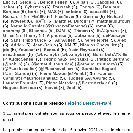
Eric
(6),
Serge
(6),
Benoit Felten
(6),
Alban
(6),
Jacques
(6),
sebou
(6),
Cybereric
(6),
Poussah
(6),
Energo
(6),
Bonjour
Bonjour
(6),
boris
(6),
MAS
(6),
antoine
(6),
canard65
(6),
Richard T
(6),
PEAI60
(6),
Free4ever
(6),
Guerric
(6),
Richard
(6),
tvtweet
(6),
loÃ¯c
(6),
Matthieu Dufour (@_matthieudufour)
(6),
Nathalie Gasnier (@ObservaEmpresa)
(6),
romu
(6),
cheramy
(6),
EtienneL
(5),
DJM
(5),
Tristan
(5),
StÃ©phane
(5),
Gilles
(5),
Thierry
(5),
Alphonse
(5),
apbianco
(5),
dePassage
(5),
Sans_importance
(5),
AurÃ©lien
(5),
herve lebret
(5),
Alex
(5),
Adrien
(5),
Jean-Denis
(5),
NM
(5),
Nicolas Chevallier
(5),
jdo
(5),
Youssef
(5),
Renaud
(5),
Alain Raynaud
(5),
mmathieum
(5),
(@bvanryb) (@bvanryb)
(5),
Boris DefrÃ©ville
(@AudioSense)
(5),
cedric naux (@cnaux)
(5),
Patrick Bertrand
(@pck_b)
(5),
(@arnaud_thurudev) (@arnaud_thurudev)
(5),
(@PLechevallier) (@PLechevallier)
(5),
Stanislas Segard
(@El_Stanou)
(5),
Pierre Mawas (@PemLT)
(5),
Fabrice
Camurat (@fabricecamurat)
(5),
Hugues SÃ©vÃ©rac
(5),
Laurent Fournier
(5),
Pierre Metivier (@PierreMetivier)
(5),
Hugues Severac
(5),
hervet
(5),
Joel
(5)
Contributions sous le pseudo
Frédéric Lefebvre-Naré
3 commentaires ont été soumis sous ce pseudo et avec le même
email.
Le premier commentaire date du 16 janvier 2021 et le dernier est