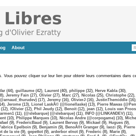
log
About
es. Vous pouvez cliquer sur leur lien pour obtenir leurs commentaires dans ce
far
(44),
guillaume
(42),
Laurent
(40),
philippe
(32),
Herve Kabla
(30),
8),
Jeremy Fain
(27),
Olivier
(27),
Marc
(27),
Nicolas
(25),
Christophe
(22),
@arnaud_thurudev)
(17),
Jeremy
(16),
OlivierJ
(16),
JustinThemiddle
(16)
14),
Jerome
(13),
Lionel LaskÃ© (@lionellaske)
(13),
Pierre Mawas (@Pe
(12),
/Olivier
(12),
Phil Jeudy
(12),
Benoit
(12),
jean
(12),
Louis van Proos
armen1
(11),
(@slebarque) (@slebarque)
(11),
INFO (@LINKANDEV)
(11),
ent
(10),
Philippe Marques
(10),
Nicolas Andre (@corpogame)
(10),
Miche
afael
(9),
FredericBaud
(9),
Laurent Bervas
(9),
Mickael
(9),
Hugues
(9),
Fabrice Epelboin
(9),
Benjamin
(9),
BenoÃ®t Granger
(9),
laozi
(9),
Pierre
t de la vie
(9),
gepettot
(9),
arderbor elnot
(9),
Frederic
(8),
Marie
(8),