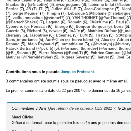
Yannick Lejeune
(8),
stephane
(8),
BScache
(8),
Michel
(8),
Daniel
(8),
Nicolas Bry (@NicoBry)
(8),
@corpogame
(8),
fabienne billat (@fadou
Patrice
(7),
JB
(7),
ITI
(7),
Julien Ã‰LIE
(7),
Jean-Christophe
(7),
Nico
(7),
Serge Meunier
(7),
Pimpin
(7),
Lebarque StÃ©phane (@slebarque
(7),
veille innovation (@vinno47)
(7),
YAN THOINET (@YanThoinet)
(7
(@PartechShaker)
(7),
Legend
(6),
Romain
(6),
JÃ©rÃ´me
(6),
Paul
(6)
Cybereric
(6),
Poussah
(6),
Energo
(6),
Bonjour Bonjour
(6),
boris
(6)
Guerric
(6),
Richard
(6),
tvtweet
(6),
loÃ¯c
(6),
Matthieu Dufour (@_mat
cheramy
(6),
Jasontrisy
(6),
EtienneL
(5),
DJM
(5),
Tristan
(5),
StÃ©ph
Sans_importance
(5),
AurÃ©lien
(5),
herve lebret
(5),
Alex
(5),
Adrien
(
Renaud
(5),
Alain Raynaud
(5),
mmathieum
(5),
(@bvanryb) (@bvanry
Patrick Bertrand (@pck_b)
(5),
(@arnaud_thurudev) (@arnaud_thurud
(@El_Stanou)
(5),
Pierre Mawas (@PemLT)
(5),
Fabrice Camurat (@fa
Metivier (@PierreMetivier)
(5),
Hugues Severac
(5),
hervet
(5),
Joel
(5)
Contributions sous le pseudo
Jacques Froissant
3 commentaires ont été soumis sous ce pseudo et avec le même email.
Le premier commentaire date du 22 juin 2007 et le dernier est du 16 janvi
Commentaire 3 dans
Que retenir de ce curieux CES 2021 ?
, le 16 j
Merci Olivier.
Grâce à ce format, pour la première fois en 15 ans je pourrais dire que 