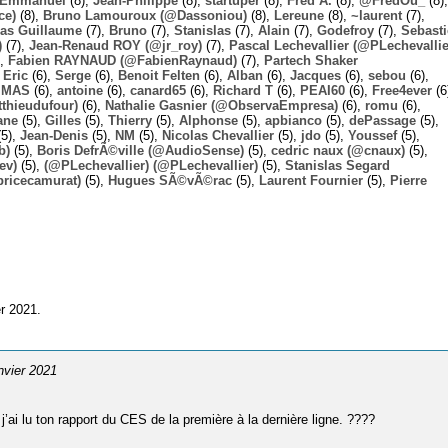
Emmanuel
(8),
Jean-Philippe
(8),
startuper
(8),
Fred A.
(8),
@FredOu_
(8),
ce)
(8),
Bruno Lamouroux (@Dassoniou)
(8),
Lereune
(8),
~laurent
(7),
las Guillaume
(7),
Bruno
(7),
Stanislas
(7),
Alain
(7),
Godefroy
(7),
Sebast
)
(7),
Jean-Renaud ROY (@jr_roy)
(7),
Pascal Lechevallier (@PLechevallie
),
Fabien RAYNAUD (@FabienRaynaud)
(7),
Partech Shaker
,
Eric
(6),
Serge
(6),
Benoit Felten
(6),
Alban
(6),
Jacques
(6),
sebou
(6),
,
MAS
(6),
antoine
(6),
canard65
(6),
Richard T
(6),
PEAI60
(6),
Free4ever
(6
thieudufour)
(6),
Nathalie Gasnier (@ObservaEmpresa)
(6),
romu
(6),
ane
(5),
Gilles
(5),
Thierry
(5),
Alphonse
(5),
apbianco
(5),
dePassage
(5),
5),
Jean-Denis
(5),
NM
(5),
Nicolas Chevallier
(5),
jdo
(5),
Youssef
(5),
b)
(5),
Boris DefrÃ©ville (@AudioSense)
(5),
cedric naux (@cnaux)
(5),
ev)
(5),
(@PLechevallier) (@PLechevallier)
(5),
Stanislas Segard
bricecamurat)
(5),
Hugues SÃ©vÃ©rac
(5),
Laurent Fournier
(5),
Pierre
er 2021.
anvier 2021
j’ai lu ton rapport du CES de la première à la dernière ligne. ????