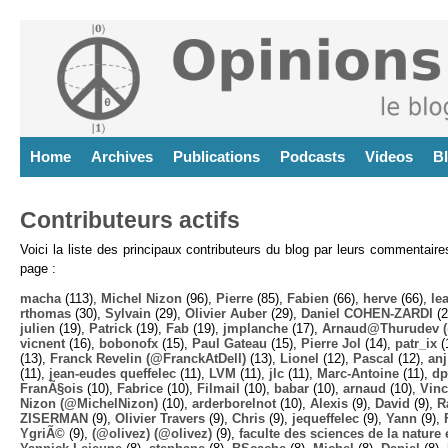
Home
Archives
Publications
Podcasts
Videos
B
Contributeurs actifs
Voici la liste des principaux contributeurs du blog par leurs commentair
page :
macha
(113),
Michel Nizon
(96),
Pierre
(85),
Fabien
(66),
herve
(66),
lea
rthomas
(30),
Sylvain
(29),
Olivier Auber
(29),
Daniel COHEN-ZARDI
(2
julien
(19),
Patrick
(19),
Fab
(19),
jmplanche
(17),
Arnaud@Thurudev (
vicnent
(16),
bobonofx
(15),
Paul Gateau
(15),
Pierre Jol
(14),
patr_ix
(
(13),
Franck Revelin (@FranckAtDell)
(13),
Lionel
(12),
Pascal
(12),
anj
(11),
jean-eudes queffelec
(11),
LVM
(11),
jlc
(11),
Marc-Antoine
(11),
dp
FranÃ§ois
(10),
Fabrice
(10),
Filmail
(10),
babar
(10),
arnaud
(10),
Vinc
Nizon (@MichelNizon)
(10),
arderborelnot
(10),
Alexis
(9),
David
(9),
R
ZISERMAN
(9),
Olivier Travers
(9),
Chris
(9),
jequeffelec
(9),
Yann
(9),
YgriÃ©
(9),
(@olivez) (@olivez)
(9),
faculte des sciences de la nature e