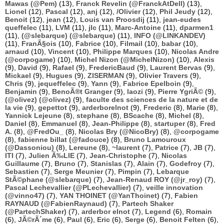
Mawas (@Pem)
(13),
Franck Revelin (@FranckAtDell)
(13),
Lionel
(12),
Pascal
(12),
anj
(12),
/Olivier
(12),
Phil Jeudy
(12),
Benoit
(12),
jean
(12),
Louis van Proosdij
(11),
jean-eudes
queffelec
(11),
LVM
(11),
jlc
(11),
Marc-Antoine
(11),
dparmen1
(11),
(@slebarque) (@slebarque)
(11),
INFO (@LINKANDEV)
(11),
FranÃ§ois
(10),
Fabrice
(10),
Filmail
(10),
babar
(10),
arnaud
(10),
Vincent
(10),
Philippe Marques
(10),
Nicolas Andre
(@corpogame)
(10),
Michel Nizon (@MichelNizon)
(10),
Alexis
(9),
David
(9),
Rafael
(9),
FredericBaud
(9),
Laurent Bervas
(9),
Mickael
(9),
Hugues
(9),
ZISERMAN
(9),
Olivier Travers
(9),
Chris
(9),
jequeffelec
(9),
Yann
(9),
Fabrice Epelboin
(9),
Benjamin
(9),
BenoÃ®t Granger
(9),
laozi
(9),
Pierre YgriÃ©
(9),
(@olivez) (@olivez)
(9),
faculte des sciences de la nature et de
la vie
(9),
gepettot
(9),
arderborelnot
(9),
Frederic
(8),
Marie
(8),
Yannick Lejeune
(8),
stephane
(8),
BScache
(8),
Michel
(8),
Daniel
(8),
Emmanuel
(8),
Jean-Philippe
(8),
startuper
(8),
Fred
A.
(8),
@FredOu_
(8),
Nicolas Bry (@NicoBry)
(8),
@corpogame
(8),
fabienne billat (@fadouce)
(8),
Bruno Lamouroux
(@Dassoniou)
(8),
Lereune
(8),
~laurent
(7),
Patrice
(7),
JB
(7),
ITI
(7),
Julien Ã‰LIE
(7),
Jean-Christophe
(7),
Nicolas
Guillaume
(7),
Bruno
(7),
Stanislas
(7),
Alain
(7),
Godefroy
(7),
Sebastien
(7),
Serge Meunier
(7),
Pimpin
(7),
Lebarque
StÃ©phane (@slebarque)
(7),
Jean-Renaud ROY (@jr_roy)
(7),
Pascal Lechevallier (@PLechevallier)
(7),
veille innovation
(@vinno47)
(7),
YAN THOINET (@YanThoinet)
(7),
Fabien
RAYNAUD (@FabienRaynaud)
(7),
Partech Shaker
(@PartechShaker)
(7),
arderbor elnot
(7),
Legend
(6),
Romain
(6),
JÃ©rÃ´me
(6),
Paul
(6),
Eric
(6),
Serge
(6),
Benoit Felten
(6),