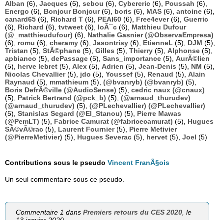
Alban
(6),
Jacques
(6),
sebou
(6),
Cybereric
(6),
Poussah
(6),
Energo
(6),
Bonjour Bonjour
(6),
boris
(6),
MAS
(6),
antoine
(6),
canard65
(6),
Richard T
(6),
PEAI60
(6),
Free4ever
(6),
Guerric
(6),
Richard
(6),
tvtweet
(6),
loÃ¯c
(6),
Matthieu Dufour
(@_matthieudufour)
(6),
Nathalie Gasnier (@ObservaEmpresa)
(6),
romu
(6),
cheramy
(6),
Jasontrisy
(6),
EtienneL
(5),
DJM
(5),
Tristan
(5),
StÃ©phane
(5),
Gilles
(5),
Thierry
(5),
Alphonse
(5),
apbianco
(5),
dePassage
(5),
Sans_importance
(5),
AurÃ©lien
(5),
herve lebret
(5),
Alex
(5),
Adrien
(5),
Jean-Denis
(5),
NM
(5),
Nicolas Chevallier
(5),
jdo
(5),
Youssef
(5),
Renaud
(5),
Alain
Raynaud
(5),
mmathieum
(5),
(@bvanryb) (@bvanryb)
(5),
Boris DefrÃ©ville (@AudioSense)
(5),
cedric naux (@cnaux)
(5),
Patrick Bertrand (@pck_b)
(5),
(@arnaud_thurudev)
(@arnaud_thurudev)
(5),
(@PLechevallier) (@PLechevallier)
(5),
Stanislas Segard (@El_Stanou)
(5),
Pierre Mawas
(@PemLT)
(5),
Fabrice Camurat (@fabricecamurat)
(5),
Hugues
SÃ©vÃ©rac
(5),
Laurent Fournier
(5),
Pierre Metivier
(@PierreMetivier)
(5),
Hugues Severac
(5),
hervet
(5),
Joel
(5)
Contributions sous le pseudo
Vincent FranÃ§ois
Un seul commentaire sous ce pseudo.
Commentaire 1 dans
Premiers retours du CES 2020
, le