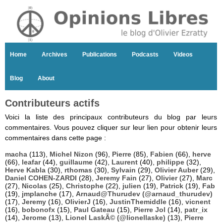
Home
Archives
Publications
Podcasts
Videos
Blog
About
Contributeurs actifs
Voici la liste des principaux contributeurs du blog par leurs
commentaires. Vous pouvez cliquer sur leur lien pour obtenir leurs
commentaires dans cette page :
macha
(113),
Michel Nizon
(96),
Pierre
(85),
Fabien
(66),
herve
(66),
leafar
(44),
guillaume
(42),
Laurent
(40),
philippe
(32),
Herve Kabla
(30),
rthomas
(30),
Sylvain
(29),
Olivier Auber
(29),
Daniel COHEN-ZARDI
(28),
Jeremy Fain
(27),
Olivier
(27),
Marc
(27),
Nicolas
(25),
Christophe
(22),
julien
(19),
Patrick
(19),
Fab
(19),
jmplanche
(17),
Arnaud@Thurudev (@arnaud_thurudev)
(17),
Jeremy
(16),
OlivierJ
(16),
JustinThemiddle
(16),
vicnent
(16),
bobonofx
(15),
Paul Gateau
(15),
Pierre Jol
(14),
patr_ix
(14),
Jerome
(13),
Lionel LaskÃ© (@lionellaske)
(13),
Pierre