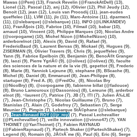
Mawas (@Pem)
(13),
Franck Revelin (@FranckAtDell)
(13),
Lionel
(12),
Pascal
(12),
anj
(12),
/Olivier
(12),
Phil Jeudy
(12),
Benoit
(12),
jean
(12),
Louis van Proosdij
(11),
jean-eudes
queffelec
(11),
LVM
(11),
jlc
(11),
Marc-Antoine
(11),
dparmen1
(11),
(@slebarque) (@slebarque)
(11),
INFO (@LINKANDEV)
(11),
FranÃ§ois
(10),
Fabrice
(10),
Filmail
(10),
babar
(10),
arnaud
(10),
Vincent
(10),
Philippe Marques
(10),
Nicolas Andre
(@corpogame)
(10),
Michel Nizon (@MichelNizon)
(10),
arderborelnot
(10),
Alexis
(9),
David
(9),
Rafael
(9),
FredericBaud
(9),
Laurent Bervas
(9),
Mickael
(9),
Hugues
(9),
ZISERMAN
(9),
Olivier Travers
(9),
Chris
(9),
jequeffelec
(9),
Yann
(9),
Fabrice Epelboin
(9),
Benjamin
(9),
BenoÃ®t Granger
(9),
laozi
(9),
Pierre YgriÃ©
(9),
(@olivez) (@olivez)
(9),
faculte
des sciences de la nature et de la vie
(9),
gepettot
(9),
Frederic
(8),
Marie
(8),
Yannick Lejeune
(8),
stephane
(8),
BScache
(8),
Michel
(8),
Daniel
(8),
Emmanuel
(8),
Jean-Philippe
(8),
startuper
(8),
Fred A.
(8),
@FredOu_
(8),
Nicolas Bry
(@NicoBry)
(8),
@corpogame
(8),
fabienne billat (@fadouce)
(8),
Bruno Lamouroux (@Dassoniou)
(8),
Lereune
(8),
arderbor
elnot
(8),
~laurent
(7),
Patrice
(7),
JB
(7),
ITI
(7),
Julien Ã‰LIE
(7),
Jean-Christophe
(7),
Nicolas Guillaume
(7),
Bruno
(7),
Stanislas
(7),
Alain
(7),
Godefroy
(7),
Sebastien
(7),
Serge
Meunier
(7),
Pimpin
(7),
Lebarque StÃ©phane (@slebarque)
(7),
Jean-Renaud ROY (@jr_roy)
(7),
Pascal Lechevallier
(@PLechevallier)
(7),
veille innovation (@vinno47)
(7),
YAN
THOINET (@YanThoinet)
(7),
Fabien RAYNAUD
(@FabienRaynaud)
(7),
Partech Shaker (@PartechShaker)
(7),
Legend
(6),
Romain
(6),
JÃ©rÃ´me
(6),
Paul
(6),
Eric
(6),
Serge