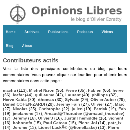
Home
Archives
Publications
Podcasts
Videos
Blog
About
Contributeurs actifs
Voici la liste des principaux contributeurs du blog par leurs
commentaires. Vous pouvez cliquer sur leur lien pour obtenir leurs
commentaires dans cette page :
macha
(113),
Michel Nizon
(96),
Pierre
(85),
Fabien
(66),
herve
(66),
leafar
(44),
guillaume
(42),
Laurent
(40),
philippe
(32),
Herve Kabla
(30),
rthomas
(30),
Sylvain
(29),
Olivier Auber
(29),
Daniel COHEN-ZARDI
(28),
Jeremy Fain
(27),
Olivier
(27),
Marc
(27),
Nicolas
(25),
Christophe
(22),
julien
(19),
Patrick
(19),
Fab
(19),
jmplanche
(17),
Arnaud@Thurudev (@arnaud_thurudev)
(17),
Jeremy
(16),
OlivierJ
(16),
JustinThemiddle
(16),
vicnent
(16),
bobonofx
(15),
Paul Gateau
(15),
Pierre Jol
(14),
patr_ix
(14),
Jerome
(13),
Lionel LaskÃ© (@lionellaske)
(13),
Pierre