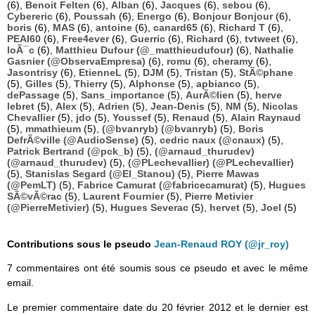
(6),
Benoit Felten
(6),
Alban
(6),
Jacques
(6),
sebou
(6),
Cybereric
(6),
Poussah
(6),
Energo
(6),
Bonjour Bonjour
(6),
boris
(6),
MAS
(6),
antoine
(6),
canard65
(6),
Richard T
(6),
PEAI60
(6),
Free4ever
(6),
Guerric
(6),
Richard
(6),
tvtweet
(6),
loÃ¯c
(6),
Matthieu Dufour (@_matthieudufour)
(6),
Nathalie
Gasnier (@ObservaEmpresa)
(6),
romu
(6),
cheramy
(6),
Jasontrisy
(6),
EtienneL
(5),
DJM
(5),
Tristan
(5),
StÃ©phane
(5),
Gilles
(5),
Thierry
(5),
Alphonse
(5),
apbianco
(5),
dePassage
(5),
Sans_importance
(5),
AurÃ©lien
(5),
herve
lebret
(5),
Alex
(5),
Adrien
(5),
Jean-Denis
(5),
NM
(5),
Nicolas
Chevallier
(5),
jdo
(5),
Youssef
(5),
Renaud
(5),
Alain Raynaud
(5),
mmathieum
(5),
(@bvanryb) (@bvanryb)
(5),
Boris
DefrÃ©ville (@AudioSense)
(5),
cedric naux (@cnaux)
(5),
Patrick Bertrand (@pck_b)
(5),
(@arnaud_thurudev)
(@arnaud_thurudev)
(5),
(@PLechevallier) (@PLechevallier)
(5),
Stanislas Segard (@El_Stanou)
(5),
Pierre Mawas
(@PemLT)
(5),
Fabrice Camurat (@fabricecamurat)
(5),
Hugues
SÃ©vÃ©rac
(5),
Laurent Fournier
(5),
Pierre Metivier
(@PierreMetivier)
(5),
Hugues Severac
(5),
hervet
(5),
Joel
(5)
Contributions sous le pseudo
Jean-Renaud ROY (@jr_roy)
7 commentaires ont été soumis sous ce pseudo et avec le même
email.
Le premier commentaire date du 20 février 2012 et le dernier est