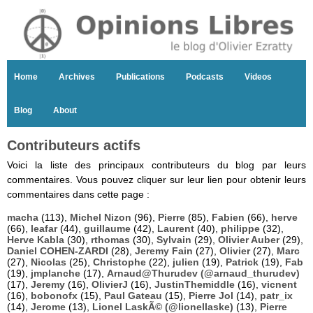
Home
Archives
Publications
Podcasts
Videos
Blog
About
Contributeurs actifs
Voici la liste des principaux contributeurs du blog par leurs
commentaires. Vous pouvez cliquer sur leur lien pour obtenir leurs
commentaires dans cette page :
macha
(113),
Michel Nizon
(96),
Pierre
(85),
Fabien
(66),
herve
(66),
leafar
(44),
guillaume
(42),
Laurent
(40),
philippe
(32),
Herve Kabla
(30),
rthomas
(30),
Sylvain
(29),
Olivier Auber
(29),
Daniel COHEN-ZARDI
(28),
Jeremy Fain
(27),
Olivier
(27),
Marc
(27),
Nicolas
(25),
Christophe
(22),
julien
(19),
Patrick
(19),
Fab
(19),
jmplanche
(17),
Arnaud@Thurudev (@arnaud_thurudev)
(17),
Jeremy
(16),
OlivierJ
(16),
JustinThemiddle
(16),
vicnent
(16),
bobonofx
(15),
Paul Gateau
(15),
Pierre Jol
(14),
patr_ix
(14),
Jerome
(13),
Lionel LaskÃ© (@lionellaske)
(13),
Pierre