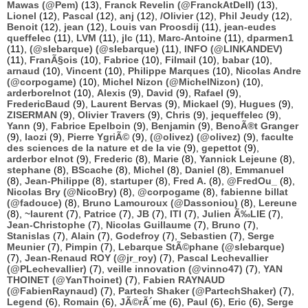
Mawas (@Pem)
(13),
Franck Revelin (@FranckAtDell)
(13),
Lionel
(12),
Pascal
(12),
anj
(12),
/Olivier
(12),
Phil Jeudy
(12),
Benoit
(12),
jean
(12),
Louis van Proosdij
(11),
jean-eudes
queffelec
(11),
LVM
(11),
jlc
(11),
Marc-Antoine
(11),
dparmen1
(11),
(@slebarque) (@slebarque)
(11),
INFO (@LINKANDEV)
(11),
FranÃ§ois
(10),
Fabrice
(10),
Filmail
(10),
babar
(10),
arnaud
(10),
Vincent
(10),
Philippe Marques
(10),
Nicolas Andre
(@corpogame)
(10),
Michel Nizon (@MichelNizon)
(10),
arderborelnot
(10),
Alexis
(9),
David
(9),
Rafael
(9),
FredericBaud
(9),
Laurent Bervas
(9),
Mickael
(9),
Hugues
(9),
ZISERMAN
(9),
Olivier Travers
(9),
Chris
(9),
jequeffelec
(9),
Yann
(9),
Fabrice Epelboin
(9),
Benjamin
(9),
BenoÃ®t Granger
(9),
laozi
(9),
Pierre YgriÃ©
(9),
(@olivez) (@olivez)
(9),
faculte
des sciences de la nature et de la vie
(9),
gepettot
(9),
arderbor elnot
(9),
Frederic
(8),
Marie
(8),
Yannick Lejeune
(8),
stephane
(8),
BScache
(8),
Michel
(8),
Daniel
(8),
Emmanuel
(8),
Jean-Philippe
(8),
startuper
(8),
Fred A.
(8),
@FredOu_
(8),
Nicolas Bry (@NicoBry)
(8),
@corpogame
(8),
fabienne billat
(@fadouce)
(8),
Bruno Lamouroux (@Dassoniou)
(8),
Lereune
(8),
~laurent
(7),
Patrice
(7),
JB
(7),
ITI
(7),
Julien Ã‰LIE
(7),
Jean-Christophe
(7),
Nicolas Guillaume
(7),
Bruno
(7),
Stanislas
(7),
Alain
(7),
Godefroy
(7),
Sebastien
(7),
Serge
Meunier
(7),
Pimpin
(7),
Lebarque StÃ©phane (@slebarque)
(7),
Jean-Renaud ROY (@jr_roy)
(7),
Pascal Lechevallier
(@PLechevallier)
(7),
veille innovation (@vinno47)
(7),
YAN
THOINET (@YanThoinet)
(7),
Fabien RAYNAUD
(@FabienRaynaud)
(7),
Partech Shaker (@PartechShaker)
(7),
Legend
(6),
Romain
(6),
JÃ©rÃ´me
(6),
Paul
(6),
Eric
(6),
Serge