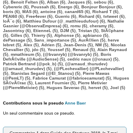
(6),
Benoit Felten
(6),
Alban
(6),
Jacques
(6),
sebou
(6),
Cybereric
(6),
Poussah
(6),
Energo
(6),
Bonjour Bonjour
(6),
boris
(6),
MAS
(6),
antoine
(6),
canard65
(6),
Richard T
(6),
PEAI60
(6),
Free4ever
(6),
Guerric
(6),
Richard
(6),
tvtweet
(6),
loÃ¯c
(6),
Matthieu Dufour (@_matthieudufour)
(6),
Nathalie
Gasnier (@ObservaEmpresa)
(6),
romu
(6),
cheramy
(6),
Jasontrisy
(6),
EtienneL
(5),
DJM
(5),
Tristan
(5),
StÃ©phane
(5),
Gilles
(5),
Thierry
(5),
Alphonse
(5),
apbianco
(5),
dePassage
(5),
Sans_importance
(5),
AurÃ©lien
(5),
herve
lebret
(5),
Alex
(5),
Adrien
(5),
Jean-Denis
(5),
NM
(5),
Nicolas
Chevallier
(5),
jdo
(5),
Youssef
(5),
Renaud
(5),
Alain Raynaud
(5),
mmathieum
(5),
(@bvanryb) (@bvanryb)
(5),
Boris
DefrÃ©ville (@AudioSense)
(5),
cedric naux (@cnaux)
(5),
Patrick Bertrand (@pck_b)
(5),
(@arnaud_thurudev)
(@arnaud_thurudev)
(5),
(@PLechevallier) (@PLechevallier)
(5),
Stanislas Segard (@El_Stanou)
(5),
Pierre Mawas
(@PemLT)
(5),
Fabrice Camurat (@fabricecamurat)
(5),
Hugues
SÃ©vÃ©rac
(5),
Laurent Fournier
(5),
Pierre Metivier
(@PierreMetivier)
(5),
Hugues Severac
(5),
hervet
(5),
Joel
(5)
Contributions sous le pseudo
Anne Baer
Un seul commentaire sous ce pseudo.