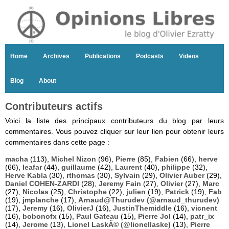
Home
Archives
Publications
Podcasts
Videos
Blog
About
Contributeurs actifs
Voici la liste des principaux contributeurs du blog par leurs
commentaires. Vous pouvez cliquer sur leur lien pour obtenir leurs
commentaires dans cette page :
macha
(113),
Michel Nizon
(96),
Pierre
(85),
Fabien
(66),
herve
(66),
leafar
(44),
guillaume
(42),
Laurent
(40),
philippe
(32),
Herve Kabla
(30),
rthomas
(30),
Sylvain
(29),
Olivier Auber
(29),
Daniel COHEN-ZARDI
(28),
Jeremy Fain
(27),
Olivier
(27),
Marc
(27),
Nicolas
(25),
Christophe
(22),
julien
(19),
Patrick
(19),
Fab
(19),
jmplanche
(17),
Arnaud@Thurudev (@arnaud_thurudev)
(17),
Jeremy
(16),
OlivierJ
(16),
JustinThemiddle
(16),
vicnent
(16),
bobonofx
(15),
Paul Gateau
(15),
Pierre Jol
(14),
patr_ix
(14),
Jerome
(13),
Lionel LaskÃ© (@lionellaske)
(13),
Pierre