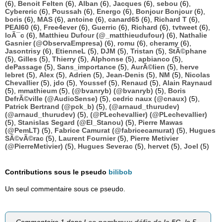
(6),
Benoit Felten
(6),
Alban
(6),
Jacques
(6),
sebou
(6),
Cybereric
(6),
Poussah
(6),
Energo
(6),
Bonjour Bonjour
(6),
boris
(6),
MAS
(6),
antoine
(6),
canard65
(6),
Richard T
(6),
PEAI60
(6),
Free4ever
(6),
Guerric
(6),
Richard
(6),
tvtweet
(6),
loÃ¯c
(6),
Matthieu Dufour (@_matthieudufour)
(6),
Nathalie
Gasnier (@ObservaEmpresa)
(6),
romu
(6),
cheramy
(6),
Jasontrisy
(6),
EtienneL
(5),
DJM
(5),
Tristan
(5),
StÃ©phane
(5),
Gilles
(5),
Thierry
(5),
Alphonse
(5),
apbianco
(5),
dePassage
(5),
Sans_importance
(5),
AurÃ©lien
(5),
herve
lebret
(5),
Alex
(5),
Adrien
(5),
Jean-Denis
(5),
NM
(5),
Nicolas
Chevallier
(5),
jdo
(5),
Youssef
(5),
Renaud
(5),
Alain Raynaud
(5),
mmathieum
(5),
(@bvanryb) (@bvanryb)
(5),
Boris
DefrÃ©ville (@AudioSense)
(5),
cedric naux (@cnaux)
(5),
Patrick Bertrand (@pck_b)
(5),
(@arnaud_thurudev)
(@arnaud_thurudev)
(5),
(@PLechevallier) (@PLechevallier)
(5),
Stanislas Segard (@El_Stanou)
(5),
Pierre Mawas
(@PemLT)
(5),
Fabrice Camurat (@fabricecamurat)
(5),
Hugues
SÃ©vÃ©rac
(5),
Laurent Fournier
(5),
Pierre Metivier
(@PierreMetivier)
(5),
Hugues Severac
(5),
hervet
(5),
Joel
(5)
Contributions sous le pseudo
bilibob
Un seul commentaire sous ce pseudo.