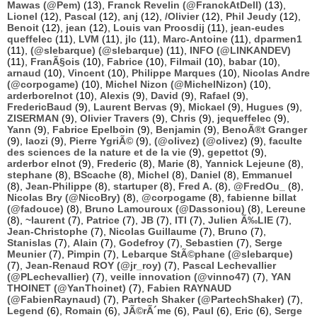
Mawas (@Pem)
(13),
Franck Revelin (@FranckAtDell)
(13),
Lionel
(12),
Pascal
(12),
anj
(12),
/Olivier
(12),
Phil Jeudy
(12),
Benoit
(12),
jean
(12),
Louis van Proosdij
(11),
jean-eudes
queffelec
(11),
LVM
(11),
jlc
(11),
Marc-Antoine
(11),
dparmen1
(11),
(@slebarque) (@slebarque)
(11),
INFO (@LINKANDEV)
(11),
FranÃ§ois
(10),
Fabrice
(10),
Filmail
(10),
babar
(10),
arnaud
(10),
Vincent
(10),
Philippe Marques
(10),
Nicolas Andre
(@corpogame)
(10),
Michel Nizon (@MichelNizon)
(10),
arderborelnot
(10),
Alexis
(9),
David
(9),
Rafael
(9),
FredericBaud
(9),
Laurent Bervas
(9),
Mickael
(9),
Hugues
(9),
ZISERMAN
(9),
Olivier Travers
(9),
Chris
(9),
jequeffelec
(9),
Yann
(9),
Fabrice Epelboin
(9),
Benjamin
(9),
BenoÃ®t Granger
(9),
laozi
(9),
Pierre YgriÃ©
(9),
(@olivez) (@olivez)
(9),
faculte
des sciences de la nature et de la vie
(9),
gepettot
(9),
arderbor elnot
(9),
Frederic
(8),
Marie
(8),
Yannick Lejeune
(8),
stephane
(8),
BScache
(8),
Michel
(8),
Daniel
(8),
Emmanuel
(8),
Jean-Philippe
(8),
startuper
(8),
Fred A.
(8),
@FredOu_
(8),
Nicolas Bry (@NicoBry)
(8),
@corpogame
(8),
fabienne billat
(@fadouce)
(8),
Bruno Lamouroux (@Dassoniou)
(8),
Lereune
(8),
~laurent
(7),
Patrice
(7),
JB
(7),
ITI
(7),
Julien Ã‰LIE
(7),
Jean-Christophe
(7),
Nicolas Guillaume
(7),
Bruno
(7),
Stanislas
(7),
Alain
(7),
Godefroy
(7),
Sebastien
(7),
Serge
Meunier
(7),
Pimpin
(7),
Lebarque StÃ©phane (@slebarque)
(7),
Jean-Renaud ROY (@jr_roy)
(7),
Pascal Lechevallier
(@PLechevallier)
(7),
veille innovation (@vinno47)
(7),
YAN
THOINET (@YanThoinet)
(7),
Fabien RAYNAUD
(@FabienRaynaud)
(7),
Partech Shaker (@PartechShaker)
(7),
Legend
(6),
Romain
(6),
JÃ©rÃ´me
(6),
Paul
(6),
Eric
(6),
Serge